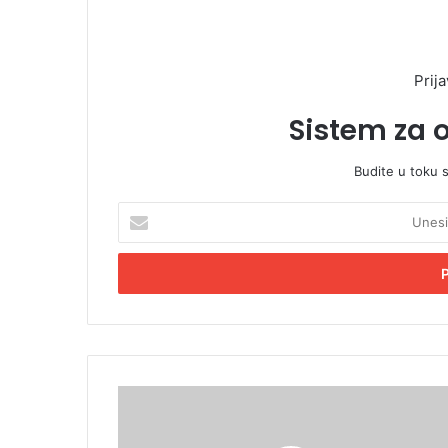
Prija
Sistem za 
Budite u toku 
U
n
e
s
i
t
e
E
m
A
a
m
i
b
l