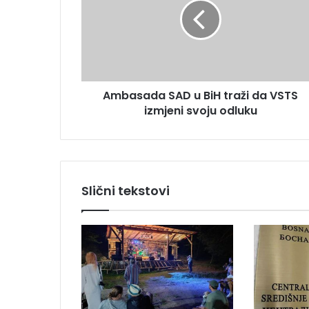
a
a
s
d
a
r
d
e
a
s
S
u
Ambasada SAD u BiH traži da VSTS
A
izmjeni svoju odluku
D
u
B
i
H
t
Slični tekstovi
r
a
ž
i
d
a
V
S