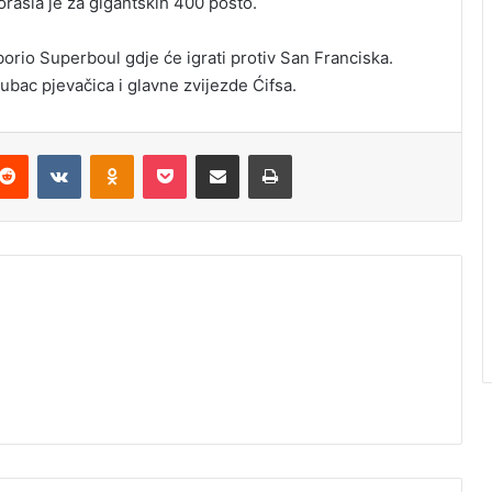
rasla je za gigantskih 400 posto.
borio Superboul gdje će igrati protiv San Franciska.
jubac pjevačica i glavne zvijezde Ćifsa.
Reddit
VKontakte
Odnoklassniki
Pocket
Podijeli putem Emaila
Odštampaj