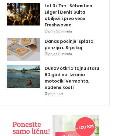
Let 3 i Z++ i Sébastien
Léger i Denis Sulta
obilježili prvo veče
Freshwavea
prije 56 minuta
Danas počinje isplata
penzija u Srpskoj
prije 58 minuta
Dunav otkrio tajnu staru
80 godina: Izronio
motocikl Vermahta,
nađene kosti
prije 1 sat