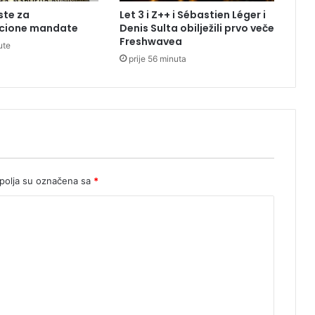
k
ste za
Let 3 i Z++ i Sébastien Léger i
o
cione mandate
Denis Sulta obilježili prvo veče
g
Freshwavea
ute
k
prije 56 minuta
a
š
l
j
a
u
S
r
p
olja su označena sa
*
s
k
o
j