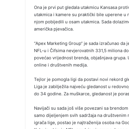
i
Ona je prvi put gledala utakmicu Kansasa proti
l
utakmica i kamere su praktički bile uperene u n
njom pobijedili u osam utakmica. Sada dolazimo
američka pjevačica.
“Apex Marketing Group“ je sada izračunao da j
NFL-u i Čifsima nevjerovatnih 331,5 miliona do
povećao vrijednost brenda, objašnjava grupa. U t
online i društvenih medija.
Tejlor je pomogla ligi da postavi novi rekord 
Liga je zabilježila najveću gledanost u redov
do 34 godine. Za muškarce, gledanost je porasl
Navijači su sada još više povezani sa brendom 
samo dijeljenjem svih sadržaja na društvenim 
igrača lige, postao je najtraženija osoba na Go