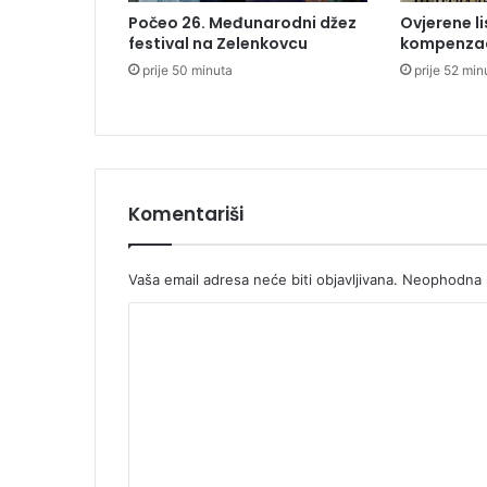
T
Počeo 26. Međunarodni džez
Ovjerene li
S
festival na Zelenkovcu
kompenza
i
prije 50 minuta
prije 52 min
z
m
j
e
n
i
s
Komentariši
v
o
j
Vaša email adresa neće biti objavljivana.
Neophodna p
u
K
o
d
o
l
m
u
k
e
u
n
t