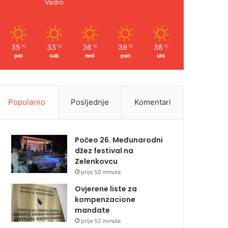
Vedro
35
33
36
39
38
℃
℃
℃
℃
℃
pet
sub
ned
pon
uto
Popularno
Posljednje
Komentari
Počeo 26. Međunarodni
džez festival na
Zelenkovcu
prije 50 minuta
Ovjerene liste za
kompenzacione
mandate
prije 52 minute