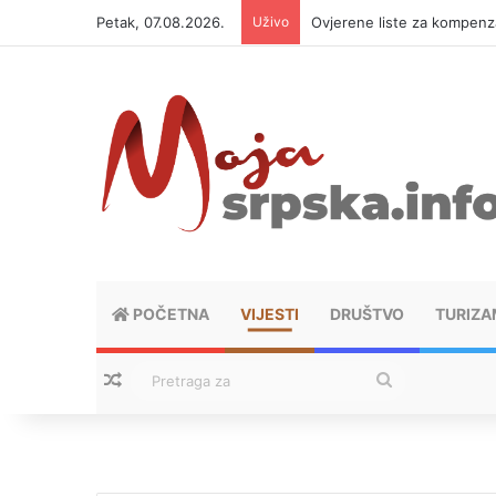
Petak, 07.08.2026.
Uživo
Ovjerene liste za kompen
POČETNA
VIJESTI
DRUŠTVO
TURIZA
Nasumični tekstovi
Pretraga
za