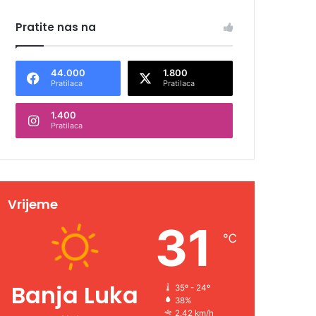
Pratite nas na
44.000
1.800
Pratilaca
Pratilaca
1.400
Pratilaca
Vrijeme
31
℃
Banja Luka
35º - 24º
38%
2.42 km/h