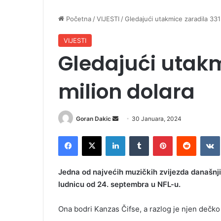
Početna
/
VIJESTI
/
Gledajući utakmice zaradila 331
VIJESTI
Gledajući utakm
milion dolara
Goran Dakic
S
30 Januara, 2024
e
Facebook
X
LinkedIn
Tumblr
Pinterest
Reddit
VK
n
d
a
Jedna od najvećih muzičkih zvijezda današnjic
n
ludnicu od 24. septembra u NFL-u.
e
m
Ona bodri Kanzas Čifse, a razlog je njen dečko 
a