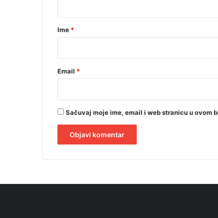
a
r
Ime
*
*
Email
*
Sačuvaj moje ime, email i web stranicu u ovom 
A
l
t
e
r