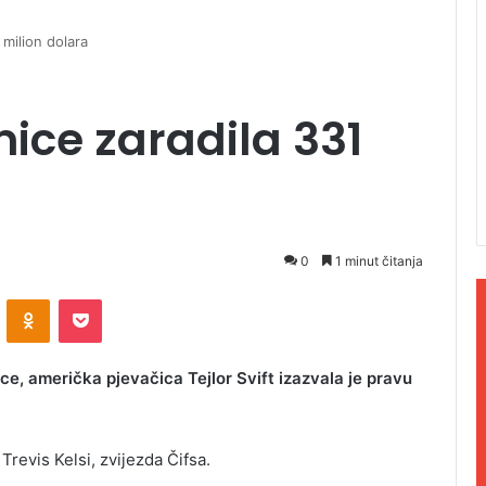
 milion dolara
ice zaradila 331
0
1 minut čitanja
ontakte
Odnoklassniki
Pocket
e, američka pjevačica Tejlor Svift izazvala je pravu
Trevis Kelsi, zvijezda Čifsa.