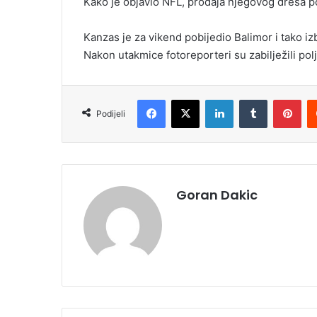
Kako je objavio NFL, prodaja njegovog dresa po
Kanzas je za vikend pobijedio Balimor i tako iz
Nakon utakmice fotoreporteri su zabilježili pol
Facebook
X
LinkedIn
Tumblr
Pinterest
Podijeli
Goran Dakic