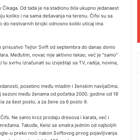
v Čikaga. Od tada je na stadionu bila ukupno jedanaest
ju koliko i na sama dešavanja na terenu. Čifsi su sa
 do nestvarnih brojki odnosno koliki uticaj ima
e prisustvo Tejlor Svift od septembra do danas donio
lara. Međutim, novac nije aktivno tekao, već je "samo"
u svrhu izračunati su izvještaji sa TV, radija, novina,
gledanosti, posebno među mladim i ženskim navijačima.
noj sezoni među ženama od početka 2000. godine od 18
a za šest posto, a za žene za 6 posto 9.
Čifs. Ne samo kroz prodaju dresova i karata, već i
mrežama. Takođe, Kelsi se smatra jednim od najboljih
ogle-u preko noći nakon Sviftovog prvog pojavljivanja.