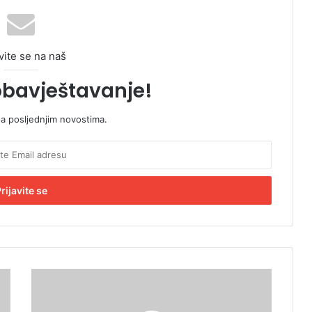
vite se na naš
obavještavanje!
sa posljednjim novostima.
R
a
s