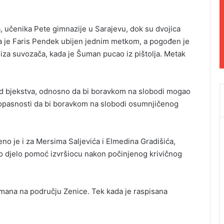
, učenika Pete gimnazije u Sarajevu, dok su dvojica
a je Faris Pendek ubijen jednim metkom, a pogođen je
, iza suvozača, kada je Šuman pucao iz pištolja. Metak
d bjekstva, odnosno da bi boravkom na slobodi mogao
og opasnosti da bi boravkom na slobodi osumnjičenog
o je i za Mersima Saljevića i Elmedina Gradišića,
 djelo pomoć izvršiocu nakon počinjenog krivičnog
Šumana na području Zenice. Tek kada je raspisana