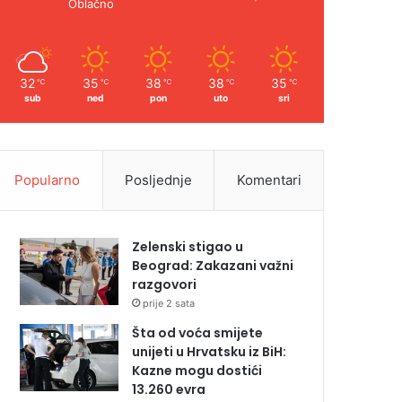
Oblačno
32
35
38
38
35
℃
℃
℃
℃
℃
sub
ned
pon
uto
sri
Popularno
Posljednje
Komentari
Zelenski stigao u
Beograd: Zakazani važni
razgovori
prije 2 sata
Šta od voća smijete
unijeti u Hrvatsku iz BiH:
Kazne mogu dostići
13.260 evra