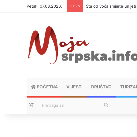
Petak, 07.08.2026.
Uživo
Šta od voća smijete unijet
POČETNA
VIJESTI
DRUŠTVO
TURIZA
Nasumični tekstovi
Pretraga
za