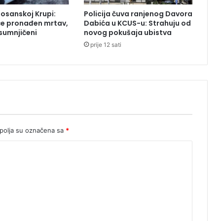
m
Bosanskoj Krupi:
Policija čuva ranjenog Davora
a
će pronađen mrtav,
Dabića u KCUS-u: Strahuju od
n
sumnjičeni
novog pokušaja ubistva
o
prije 12 sati
v
i
ć
e
olja su označena sa
*