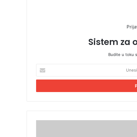
Prija
Sistem za 
Budite u toku 
U
n
e
s
i
t
e
E
m
M
a
a
i
l