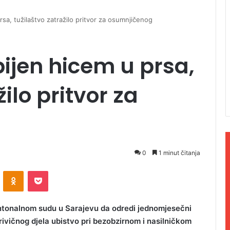
rsa, tužilaštvo zatražilo pritvor za osumnjičenog
ijen hicem u prsa,
ilo pritvor za
0
1 minut čitanja
ontakte
Odnoklassniki
Pocket
antonalnom sudu u Sarajevu da odredi jednomjesečni
ičnog djela ubistvo pri bezobzirnom i nasilničkom