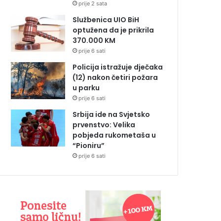
prije 2 sata
Službenica UIO BiH
optužena da je prikrila
370.000 KM
prije 6 sati
Policija istražuje dječaka
(12) nakon četiri požara
u parku
prije 6 sati
Srbija ide na Svjetsko
prvenstvo: Velika
pobjeda rukometaša u
“Pioniru”
prije 6 sati