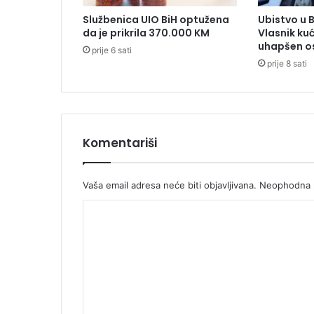
n
Službenica UIO BiH optužena
Ubistvo u 
a
da je prikrila 370.000 KM
Vlasnik ku
z
uhapšen o
prije 6 sati
b
prije 8 sati
o
g
p
o
m
a
Komentariši
g
a
n
Vaša email adresa neće biti objavljivana.
Neophodna p
j
K
a
u
o
b
m
i
s
e
t
n
v