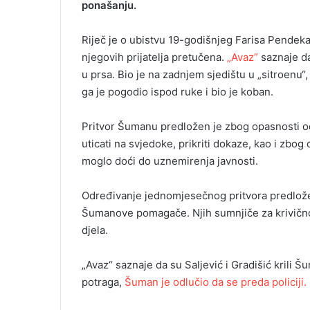
ponašanju.
m
a
Riječ je o ubistvu 19-godišnjeg Farisa Pendeka
i
njegovih prijatelja pretučena.
„Avaz”
saznaje d
l
u prsa. Bio je na zadnjem sjedištu u „sitroenu“
ga je pogodio ispod ruke i bio je koban.
Pritvor Šumanu predložen je zbog opasnosti o
uticati na svjedoke, prikriti dokaze, kao i zb
moglo doći do uznemirenja javnosti.
Određivanje jednomjesečnog pritvora predložen
Šumanove pomagače. Njih sumnjiče za krivično
djela.
„Avaz“ saznaje da su Saljević i Gradišić krili 
potraga,
Šuman je odlučio da se preda policiji.