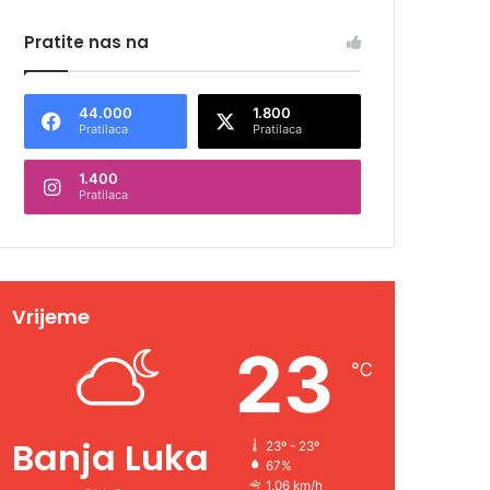
Pratite nas na
44.000
1.800
Pratilaca
Pratilaca
1.400
Pratilaca
Vrijeme
23
℃
Banja Luka
23º - 23º
67%
1.06 km/h