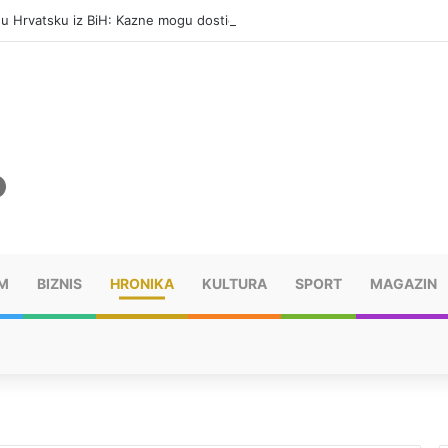
i u Hrvatsku iz BiH: Kazne mogu dostići 13.260 evra
M
BIZNIS
HRONIKA
KULTURA
SPORT
MAGAZIN