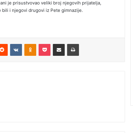
i je prisustvovao veliki broj njegovih prijatelja,
 bili i njegovi drugovi iz Pete gimnazije.
Reddit
VKontakte
Odnoklassniki
Pocket
Podijeli putem Emaila
Odštampaj