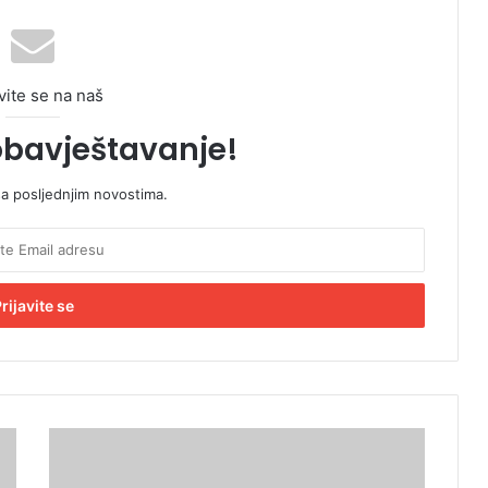
vite se na naš
obavještavanje!
sa posljednjim novostima.
R
a
n