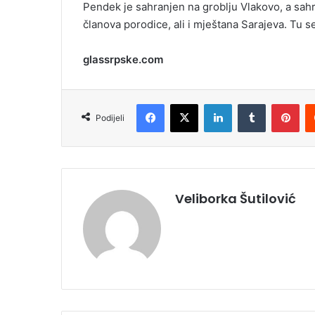
Pendek je sahranjen na groblju Vlakovo, a sahran
članova porodice, ali i mještana Sarajeva. Tu se
glassrpske.com
Facebook
X
LinkedIn
Tumblr
Pinterest
Podijeli
Veliborka Šutilović