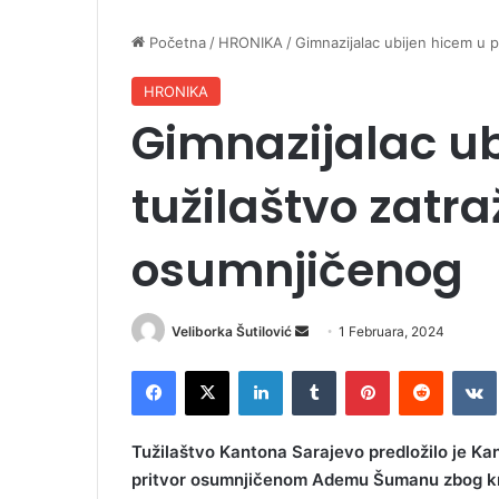
Početna
/
HRONIKA
/
Gimnazijalac ubijen hicem u p
HRONIKA
Gimnazijalac ub
tužilaštvo zatraž
osumnjičenog
Veliborka Šutilović
S
1 Februara, 2024
e
Facebook
X
LinkedIn
Tumblr
Pinterest
Reddit
VK
n
d
a
Tužilaštvo Kantona Sarajevo predložilo je K
n
pritvor osumnjičenom Ademu Šumanu zbog kriv
e