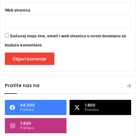
Web stranica
Sačuvaj moje ime, email i web stranicu u ovom browseru za
buduće komentare.
A
l
Pratite nas na
t
e
44.000
1.800
r
Pratilaca
Pratilaca
n
1.400
a
Pratilaca
t