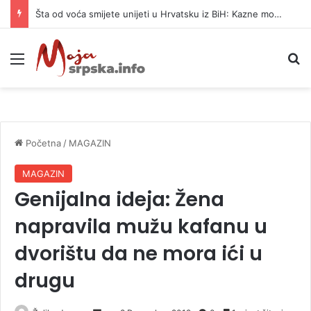
Šta od voća smijete unijeti u Hrvatsku iz BiH: Kazne mogu dostići 13.260 evra
Meni
P
Početna
/
MAGAZIN
MAGAZIN
Genijalna ideja: Žena
napravila mužu kafanu u
dvorištu da ne mora ići u
drugu