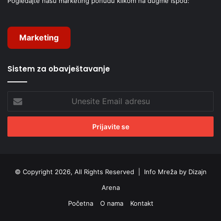
Pogledajte našu marketing ponudu klikom na dugme ispod:
Marketing
Sistem za obavještavanje
Unesite
Email
adresu
© Copyright 2026, All Rights Reserved |
Info Mreža by Dizajn
Arena
Početna
O nama
Kontakt