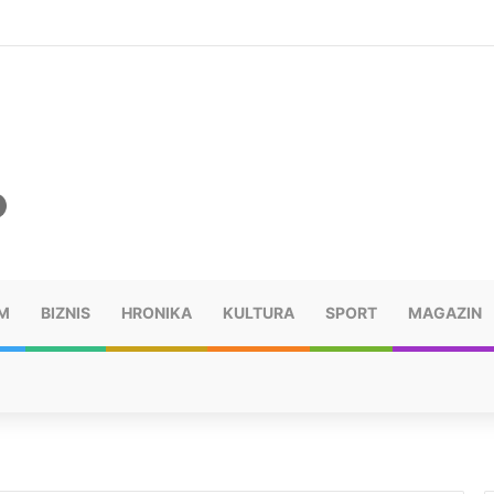
šu: “Taj poraz me uništio”
M
BIZNIS
HRONIKA
KULTURA
SPORT
MAGAZIN