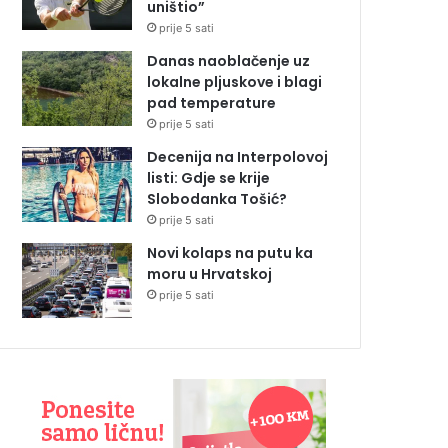
uništio”
prije 5 sati
Danas naoblačenje uz
lokalne pljuskove i blagi
pad temperature
prije 5 sati
Decenija na Interpolovoj
listi: Gdje se krije
Slobodanka Tošić?
prije 5 sati
Novi kolaps na putu ka
moru u Hrvatskoj
prije 5 sati