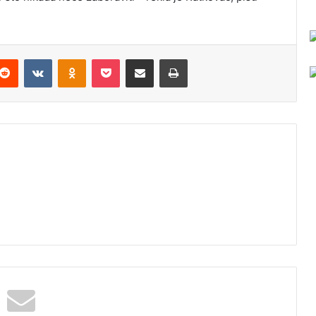
Reddit
VKontakte
Odnoklassniki
Pocket
Podijeli putem Emaila
Odštampaj