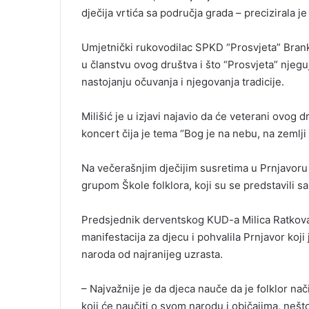
dječija vrtića sa područja grada – precizirala je 
Umjetnički rukovodilac SPKD “Prosvjeta” Branko 
u članstvu ovog društva i što “Prosvjeta” nje
nastojanju očuvanja i njegovanja tradicije.
Milišić je u izjavi najavio da će veterani ovog 
koncert čija je tema “Bog je na nebu, na zemlji
Na večerašnjim dječijim susretima u Prnjavoru
grupom Škole folklora, koji su se predstavili sa
Predsjednik derventskog KUD-a Milica Ratkovac
manifestacija za djecu i pohvalila Prnjavor koj
naroda od najranijeg uzrasta.
– Najvažnije je da djeca nauče da je folklor na
koji će naučiti o svom narodu i običajima, nešt