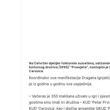
Na Četvrtim dječijim folklornim susretima, održanim
kulturnog društva /SPKD/ “Prosvjeta”, nastupilo je 
Cerovice.
Koordinator ove manifestacije Dragana Ignjatić
je iz godine u godinu sve uspješnija.
– Večeras je 350 mališana uživalo u igri i pjesm
gostima smo imali tri društva – KUD ‘Petar Prv
KUD ‘Cerovica’, kao i dječije ansamble GKUD ‘Pr