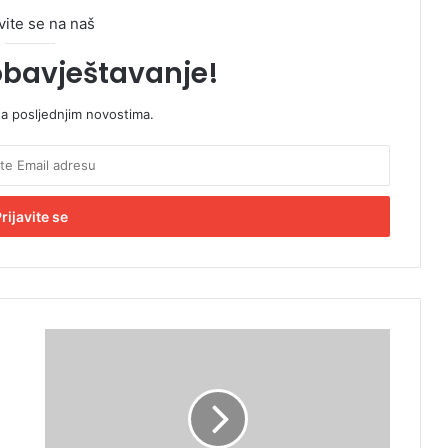
vite se na naš
obavještavanje!
sa posljednjim novostima.
P
r
v
j
e
n