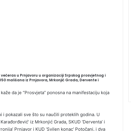
 večeras u Prnjavoru u organizaciji Srpskog prosvjetnog i
350 mališana iz Prnjavora, Mrkonjić Grada, Dervente i
 kaže da je “Prosvjeta” ponosna na manifestaciju koja
i i pokazali sve što su naučili proteklih godina. U
i Karađorđević’ iz Mrkonjić Grada, SKUD ‘Derventa’ i
onija’ Prnjavor i KUD ‘Svilen konac’ Potočani, i dva