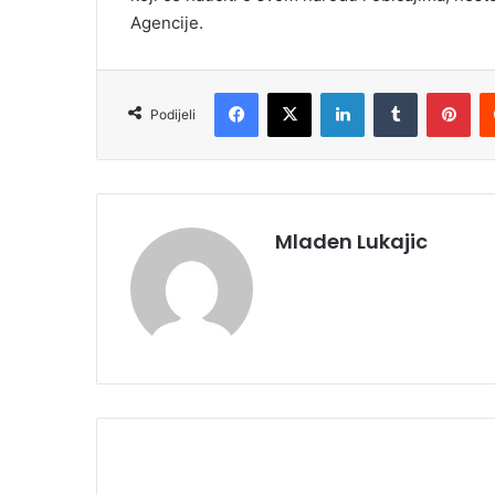
Agencije.
Facebook
X
LinkedIn
Tumblr
Pinterest
Podijeli
Mladen Lukajic