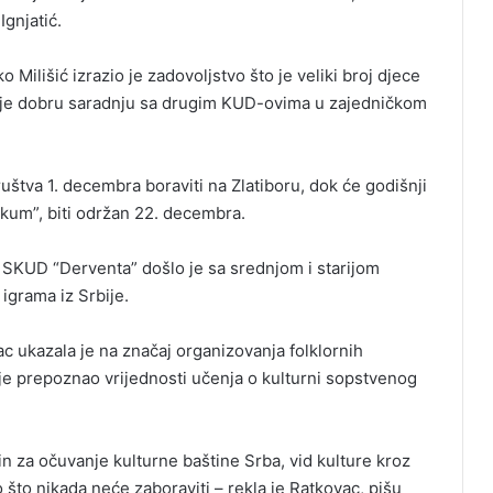
Ignjatić.
Milišić izrazio je zadovoljstvo što je veliki broj djece
guje dobru saradnju sa drugim KUD-ovima u zajedničkom
društva 1. decembra boraviti na Zlatiboru, dok će godišnji
 kum”, biti održan 22. decembra.
 SKUD “Derventa” došlo je sa srednjom i starijom
 igrama iz Srbije.
 ukazala je na značaj organizovanja folklornih
i je prepoznao vrijednosti učenja o kulturni sopstvenog
čin za očuvanje kulturne baštine Srba, vid kulture kroz
o što nikada neće zaboraviti – rekla je Ratkovac, pišu