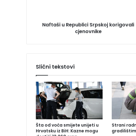
r
i
e
u
s
R
u
Naftaši u Republici Srpskoj korigovali
e
cjenovnike
p
u
b
l
i
c
Slični tekstovi
i
S
r
p
s
k
o
j
k
Šta od voća smijete unijeti u
Strani radn
o
Hrvatsku iz BiH: Kazne mogu
gradilišti
r