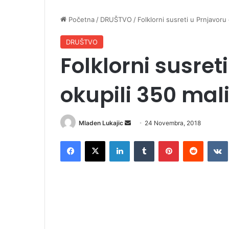
Početna
/
DRUŠTVO
/
Folklorni susreti u Prnjavoru
DRUŠTVO
Folklorni susret
okupili 350 mal
Mladen Lukajic
S
24 Novembra, 2018
e
Facebook
X
LinkedIn
Tumblr
Pinterest
Reddit
VK
n
d
a
n
e
m
a