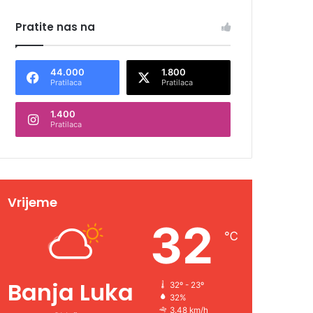
Pratite nas na
44.000
1.800
Pratilaca
Pratilaca
1.400
Pratilaca
Vrijeme
32
℃
Banja Luka
32º - 23º
32%
3.48 km/h