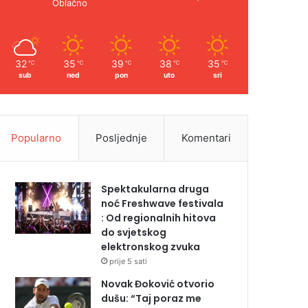
Oblačno
32
35
39
38
35
℃
℃
℃
℃
℃
sub
ned
pon
uto
sri
Popularno
Posljednje
Komentari
Spektakularna druga
noć Freshwave festivala
: Od regionalnih hitova
do svjetskog
elektronskog zvuka
prije 5 sati
Novak Đoković otvorio
dušu: “Taj poraz me