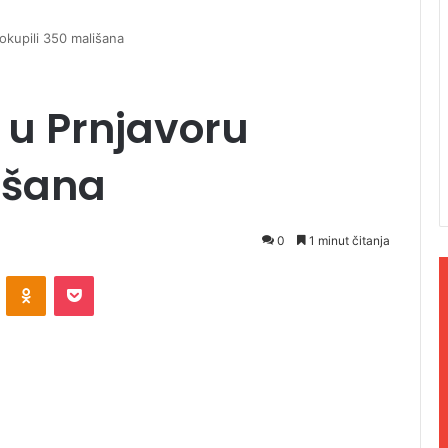
 okupili 350 mališana
i u Prnjavoru
išana
0
1 minut čitanja
ontakte
Odnoklassniki
Pocket