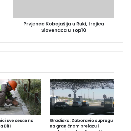
a
c
K
Prvjenac Kobajašija u Ruki, trojica
o
Slovenaca u Top10
b
a
j
a
š
i
j
a
u
R
u
k
i
,
t
ici sve češće na
Gradiška: Zaboravio suprugu
r
ma BiH
na graničnom prelazu i
o