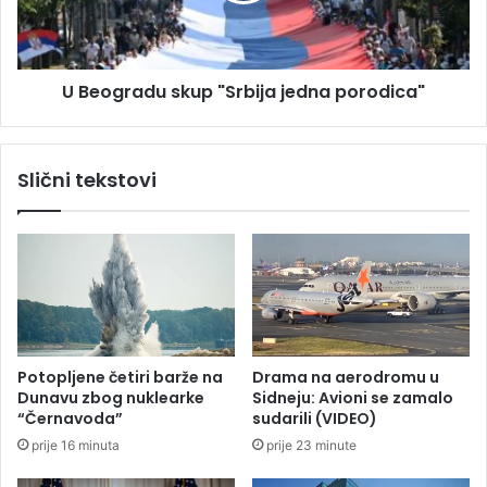
k
a
o
d
d
u
T
U Beogradu skup "Srbija jedna porodica"
s
r
k
e
u
b
p
Slični tekstovi
i
"
n
S
j
r
a
b
:
i
P
j
r
a
i
j
b
e
Potopljene četiri barže na
Drama na aerodromu u
l
d
Dunavu zbog nuklearke
Sidneju: Avioni se zamalo
i
n
“Černavoda”
sudarili (VIDEO)
ž
a
prije 16 minuta
prije 23 minute
i
p
l
o