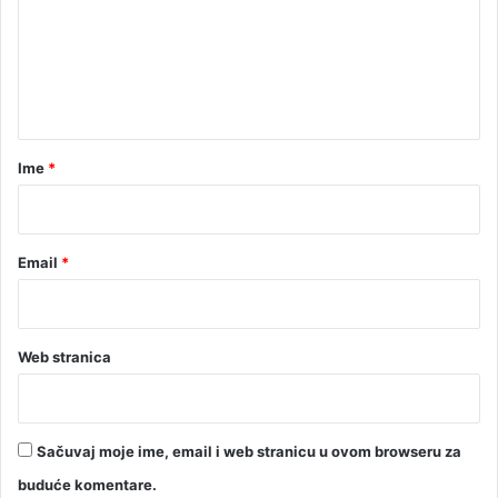
e
n
t
a
r
Ime
*
*
Email
*
Web stranica
Sačuvaj moje ime, email i web stranicu u ovom browseru za
buduće komentare.