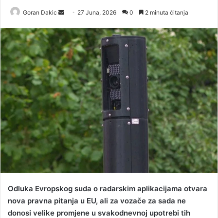
Goran Dakic
S
27 Juna, 2026
0
2 minuta čitanja
e
n
d
a
n
e
m
a
i
l
Odluka Evropskog suda o radarskim aplikacijama otvara
nova pravna pitanja u EU, ali za vozače za sada ne
donosi velike promjene u svakodnevnoj upotrebi tih