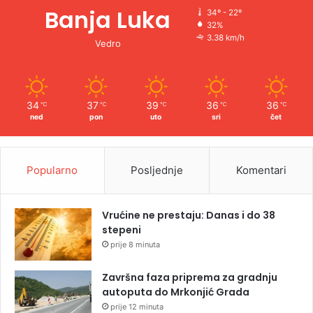
Banja Luka
34º - 22º
32%
3.38 km/h
Vedro
34
37
39
36
36
℃
℃
℃
℃
℃
ned
pon
uto
sri
čet
Popularno
Posljednje
Komentari
Vrućine ne prestaju: Danas i do 38
stepeni
prije 8 minuta
Završna faza priprema za gradnju
autoputa do Mrkonjić Grada
prije 12 minuta