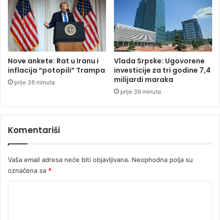
a
r
s
o
e
d
n
i
a
c
o
a
Nove ankete: Rat u Iranu i
Vlada Srpske: Ugovorene
k
"
inflacija “potopili” Trampa
investicije za tri godine 7,4
o
milijardi maraka
prije 36 minuta
1
prije 39 minuta
5
0
m
Komentariši
e
t
a
Vaša email adresa neće biti objavljivana.
Neophodna polja su
r
označena sa
*
a
K
o
m