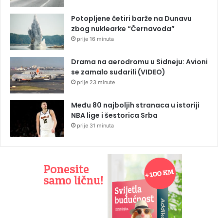
Potopljene četiri barže na Dunavu
zbog nuklearke “Černavoda”
prije 16 minuta
Drama na aerodromu u Sidneju: Avioni
se zamalo sudarili (VIDEO)
prije 23 minute
Među 80 najboljih stranaca u istoriji
NBA lige i šestorica Srba
prije 31 minuta