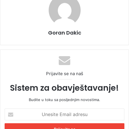
Goran Dakic
Prijavite se na naš
Sistem za obavještavanje!
Budite u toku sa posljednjim novostima.
U
n
e