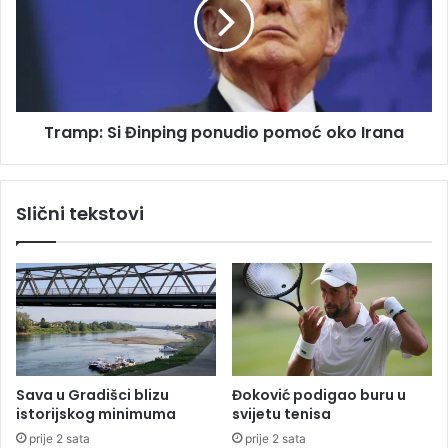
i
m
š
p
e
:
n
S
i
i
j
Đ
Tramp: Si Đinping ponudio pomoć oko Irana
e
i
t
n
r
p
e
i
Slični tekstovi
n
n
e
g
r
p
Ž
o
e
n
l
u
j
d
e
i
z
o
Sava u Gradišci blizu
Đoković podigao buru u
n
p
istorijskog minimuma
svijetu tenisa
i
o
prije 2 sata
prije 2 sata
č
m