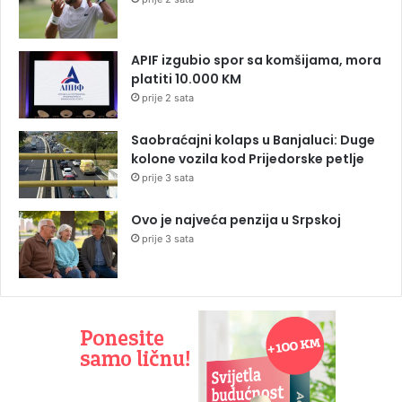
APIF izgubio spor sa komšijama, mora
platiti 10.000 KM
prije 2 sata
Saobraćajni kolaps u Banjaluci: Duge
kolone vozila kod Prijedorske petlje
prije 3 sata
Ovo je najveća penzija u Srpskoj
prije 3 sata