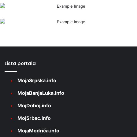
Lista portala
MojaSrpska.info
MojaBanjaLuka.info
MojDoboj.info
MojSrbac.info
MojaModriča.info