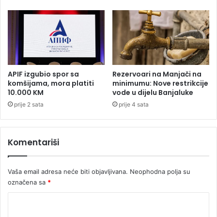
a
o
r
ć
a
o
k
o
I
r
APIF izgubio spor sa
Rezervoari na Manjači na
a
komšijama, mora platiti
minimumu: Nove restrikcije
n
10.000 KM
vode u dijelu Banjaluke
a
prije 2 sata
prije 4 sata
Komentariši
Vaša email adresa neće biti objavljivana.
Neophodna polja su
označena sa
*
K
o