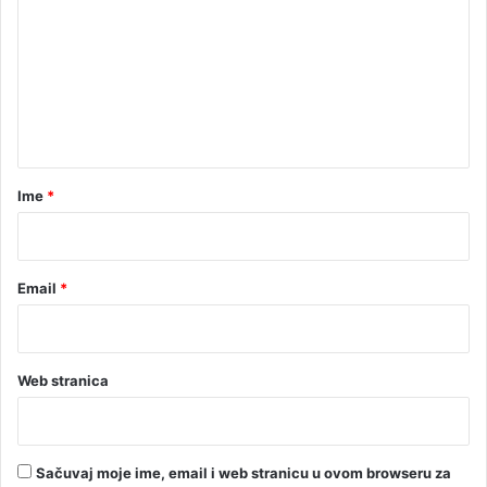
m
e
n
t
a
r
Ime
*
*
Email
*
Web stranica
Sačuvaj moje ime, email i web stranicu u ovom browseru za