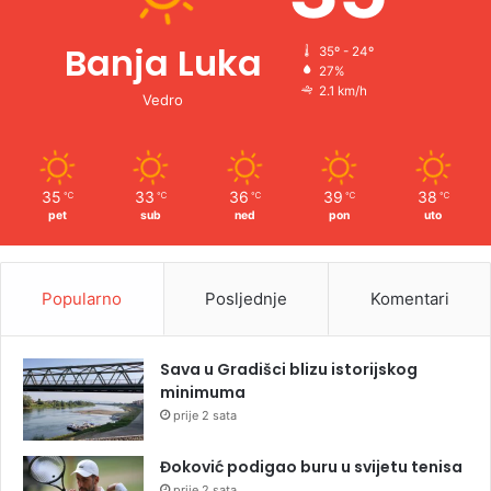
Banja Luka
35º - 24º
27%
2.1 km/h
Vedro
35
33
36
39
38
℃
℃
℃
℃
℃
pet
sub
ned
pon
uto
Popularno
Posljednje
Komentari
Sava u Gradišci blizu istorijskog
minimuma
prije 2 sata
Đoković podigao buru u svijetu tenisa
prije 2 sata