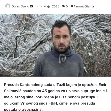
Goran Dakic
S
14 Maja, 2026
0
1 minut čitanja
e
n
d
a
n
e
m
a
i
l
Presuda Kantonalnog suda u Tuzli kojom je optuženi Emir
Selimović osuđen na 45 godina za ubistvo supruge Inele i
maloljetnog sina, potvrđena je u žalbenom postupku
odlukom Vrhovnog suda FBiH, čime je ova presuda
postala pravosnažna.