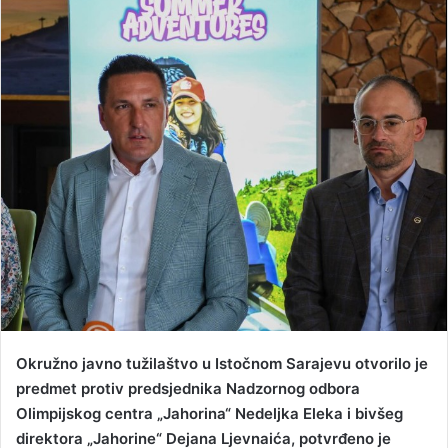
n
d
a
n
e
m
a
i
l
Okružno javno tužilaštvo u Istočnom Sarajevu otvorilo je
predmet protiv predsjednika Nadzornog odbora
Olimpijskog centra „Jahorina“ Nedeljka Eleka i bivšeg
direktora „Jahorine“ Dejana Ljevnaića, potvrđeno je