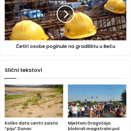
i
t
ć
i
e
r
m
i
o
o
o
s
k
o
Četiri osobe poginule na gradilištu u Beču
u
b
p
e
l
p
j
o
Slični tekstovi
a
g
n
i
j
n
e
u
H
l
r
e
v
n
a
a
t
g
Koliko data centri zaista
Mještani Dragočaja
a
r
“piju” Dunav
blokirali magistralni put