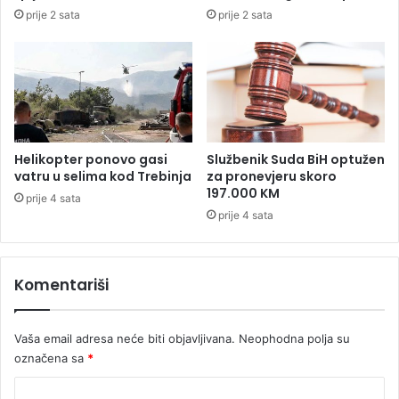
u
a
prije 2 sata
prije 2 sata
D
d
e
i
r
l
v
i
e
š
n
t
t
u
i
u
Helikopter ponovo gasi
Službenik Suda BiH optužen
B
vatru u selima kod Trebinja
za pronevjeru skoro
e
197.000 KM
prije 4 sata
č
prije 4 sata
u
Komentariši
Vaša email adresa neće biti objavljivana.
Neophodna polja su
označena sa
*
K