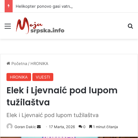
Helikopter ponovo gasi vatru u selima kod Trebinja
Meni
P
Početna
/
HRONIKA
HRONIKA
VIJESTI
Elek i Ljevnaić pod lupom
tužilaštva
Elek i Ljevnaić pod lupom tužilaštva
Goran Dakic
S
17 Marta, 2026
0
1 minut čitanja
e