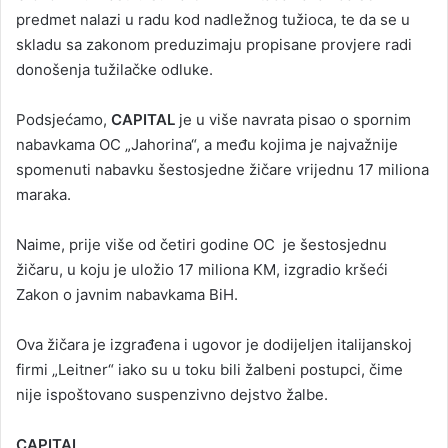
predmet nalazi u radu kod nadležnog tužioca, te da se u
skladu sa zakonom preduzimaju propisane provjere radi
donošenja tužilačke odluke.
Podsjećamo,
CAPITAL
je u više navrata pisao o spornim
nabavkama OC „Jahorina“, a među kojima je najvažnije
spomenuti nabavku šestosjedne žičare vrijednu 17 miliona
maraka.
Naime, prije više od četiri godine OC je šestosjednu
žičaru, u koju je uložio 17 miliona KM, izgradio kršeći
Zakon o javnim nabavkama BiH.
Ova žičara je izgrađena i ugovor je dodijeljen italijanskoj
firmi „Leitner“ iako su u toku bili žalbeni postupci, čime
nije ispoštovano suspenzivno dejstvo žalbe.
CAPITAL