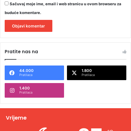
Sačuvaj moje ime, email i web stranicu u ovom browseru za
buduće komentare.
A
l
Pratite nas na
t
e
44.000
1.800
r
Pratilaca
Pratilaca
n
1.400
a
Pratilaca
t
i
v
Vrijeme
e