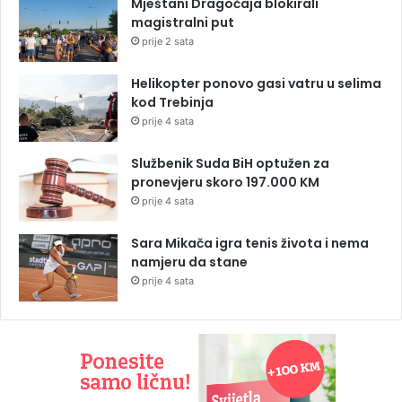
Mještani Dragočaja blokirali
magistralni put
prije 2 sata
Helikopter ponovo gasi vatru u selima
kod Trebinja
prije 4 sata
Službenik Suda BiH optužen za
pronevjeru skoro 197.000 KM
prije 4 sata
Sara Mikača igra tenis života i nema
namjeru da stane
prije 4 sata