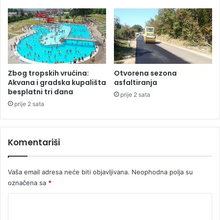
a
f
i
j
a
š
k
Zbog tropskih vrućina:
Otvorena sezona
u
Akvana i gradska kupališta
asfaltiranja
l
besplatni tri dana
prije 2 sata
i
prije 2 sata
k
v
i
Komentariši
d
a
c
Vaša email adresa neće biti objavljivana.
Neophodna polja su
i
označena sa
*
j
u
K
u
B
o