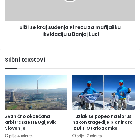
l
s
e
e
g
k
e
r
Bliži se kraj suđenja Kinezu za mafijašku
n
a
d
likvidaciju u Banjoj Luci
j
a
s
B
u
a
đ
Slični tekstovi
n
e
j
n
e
j
L
a
u
K
k
i
e
n
e
z
Zvanično okončana
Tuzlak se popeo na Elbrus
u
arbitraža RITE Ugljevik i
nakon tragedije planinara
z
Slovenije
iz BiH: Otkrio zamke
a
prije 4 minute
prije 17 minuta
m