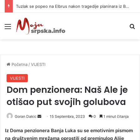
Tuzlak se popeo na Elbrus nakon tragedije planinara iz BiH: Otkrio zamke
Meni
P
Početna
/
VIJESTI
VIJESTI
Dom penzionera: Naš Ale je
otišao put svojih golubova
Goran Dakic
S
15 Septembra, 2023
0
1 minut čitanja
e
Iz Doma penzionera Banja Luka su se emotivnim pismom
n
na društvenim mrežama oprostili od preminulog Alije
d