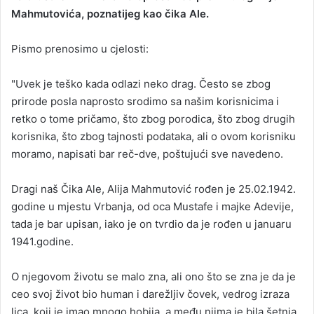
Mahmutovića, poznatijeg kao čika Ale.
a
n
Pismo prenosimo u cjelosti:
e
m
a
"Uvek je teško kada odlazi neko drag. Često se zbog
i
prirode posla naprosto srodimo sa našim korisnicima i
l
retko o tome pričamo, što zbog porodica, što zbog drugih
korisnika, što zbog tajnosti podataka, ali o ovom korisniku
moramo, napisati bar reč-dve, poštujući sve navedeno.
Dragi naš Čika Ale, Alija Mahmutović rođen je 25.02.1942.
godine u mjestu Vrbanja, od oca Mustafe i majke Adevije,
tada je bar upisan, iako je on tvrdio da je rođen u januaru
1941.godine.
O njegovom životu se malo zna, ali ono što se zna je da je
ceo svoj život bio human i darežljiv čovek, vedrog izraza
lica, koji je imao mnogo hobija, a među njima je bila šetnja