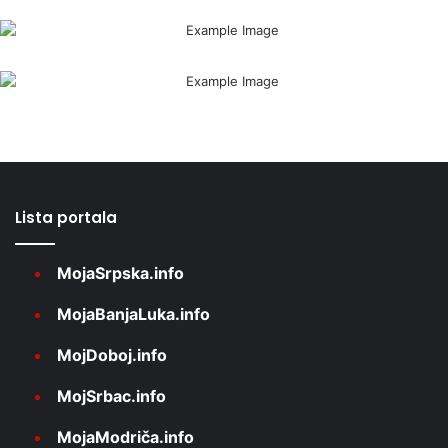
Lista portala
MojaSrpska.info
MojaBanjaLuka.info
MojDoboj.info
MojSrbac.info
MojaModriča.info