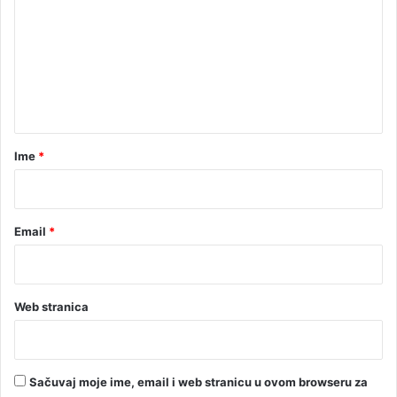
a
m
n
e
j
o
n
j
t
L
u
a
c
r
Ime
*
i
*
Email
*
Web stranica
Sačuvaj moje ime, email i web stranicu u ovom browseru za