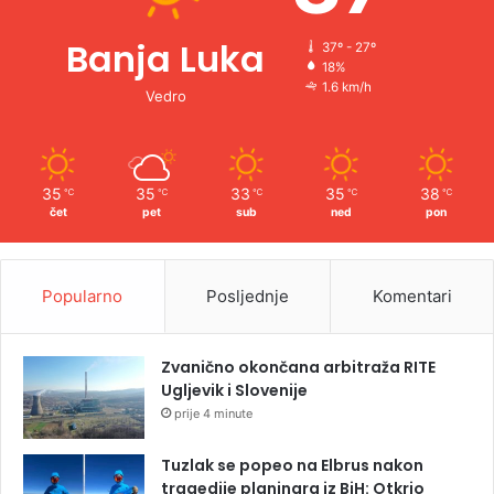
Banja Luka
37º - 27º
18%
1.6 km/h
Vedro
35
35
33
35
38
℃
℃
℃
℃
℃
čet
pet
sub
ned
pon
Popularno
Posljednje
Komentari
Zvanično okončana arbitraža RITE
Ugljevik i Slovenije
prije 4 minute
Tuzlak se popeo na Elbrus nakon
tragedije planinara iz BiH: Otkrio