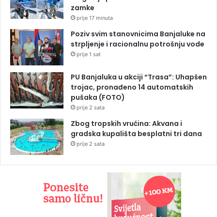
zamke
prije 17 minuta
Poziv svim stanovnicima Banjaluke na
strpljenje i racionalnu potrošnju vode
prije 1 sat
PU Banjaluka u akciji “Trasa”: Uhapšen
trojac, pronađeno 14 automatskih
pušaka (FOTO)
prije 2 sata
Zbog tropskih vrućina: Akvana i
gradska kupališta besplatni tri dana
prije 2 sata