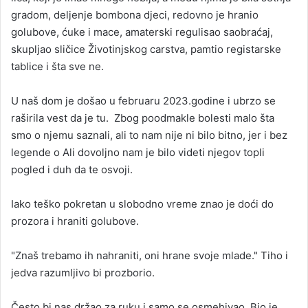
gradom, deljenje bombona djeci, redovno je hranio
golubove, ćuke i mace, amaterski regulisao saobraćaj,
skupljao sličice Životinjskog carstva, pamtio registarske
tablice i šta sve ne.
U naš dom je došao u februaru 2023.godine i ubrzo se
raširila vest da je tu. Zbog poodmakle bolesti malo šta
smo o njemu saznali, ali to nam nije ni bilo bitno, jer i bez
legende o Ali dovoljno nam je bilo videti njegov topli
pogled i duh da te osvoji.
Iako teško pokretan u slobodno vreme znao je doći do
prozora i hraniti golubove.
"Znaš trebamo ih nahraniti, oni hrane svoje mlade." Tiho i
jedva razumljivo bi prozborio.
Često bi nas držao za ruku i samo se osmehivao. Bio je