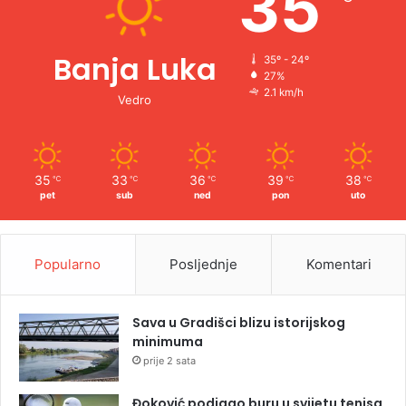
35
Banja Luka
35º - 24º
27%
2.1 km/h
Vedro
35
33
36
39
38
℃
℃
℃
℃
℃
pet
sub
ned
pon
uto
Popularno
Posljednje
Komentari
Sava u Gradišci blizu istorijskog
minimuma
prije 2 sata
Đoković podigao buru u svijetu tenisa