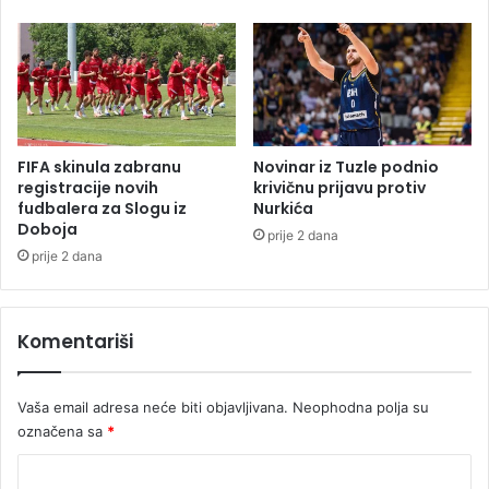
i
z
n
a
a
k
l
a
n
z
e
a
u
o
FIFA skinula zabranu
Novinar iz Tuzle podnio
t
f
registracije novih
krivičnu prijavu protiv
a
i
fudbalera za Slogu iz
Nurkića
k
Doboja
n
prije 2 dana
m
a
prije 2 dana
i
l
c
e
e
s
Komentariši
S
a
r
Đ
b
o
Vaša email adresa neće biti objavljivana.
Neophodna polja su
i
k
označena sa
*
j
o
e
v
K
i