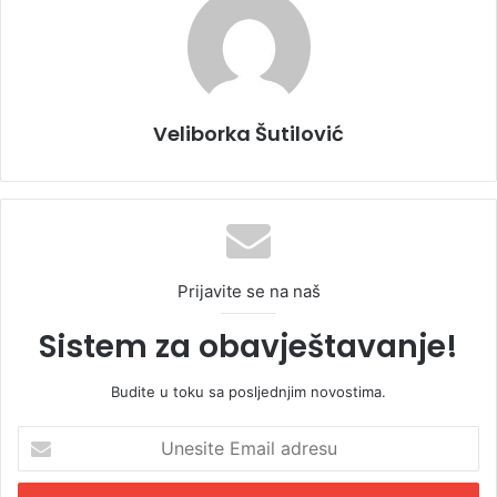
Veliborka Šutilović
Prijavite se na naš
Sistem za obavještavanje!
Budite u toku sa posljednjim novostima.
U
n
e