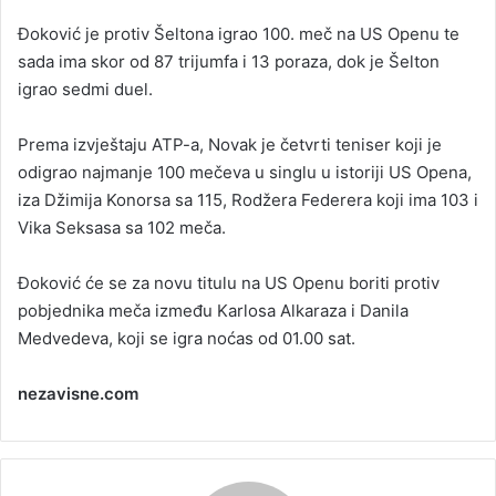
n
Đoković je protiv Šeltona igrao 100. meč na US Openu te
e
sada ima skor od 87 trijumfa i 13 poraza, dok je Šelton
m
a
igrao sedmi duel.
i
l
Prema izvještaju ATP-a, Novak je četvrti teniser koji je
odigrao najmanje 100 mečeva u singlu u istoriji US Opena,
iza Džimija Konorsa sa 115, Rodžera Federera koji ima 103 i
Vika Seksasa sa 102 meča.
Đoković će se za novu titulu na US Openu boriti protiv
pobjednika meča između Karlosa Alkaraza i Danila
Medvedeva, koji se igra noćas od 01.00 sat.
nezavisne.com