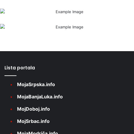
Lista portala
MojaSrpska.info
MojaBanjaLuka.info
MojDoboj.info
MojSrbac.info
MojaModriča.info