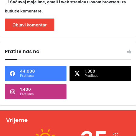
Sačuvaj moje ime, email i web stranicu u ovom browseru za
buduće komentare.
A
l
Pratite nas na
t
e
44.000
1.800
r
Pratilaca
Pratilaca
n
1.400
a
Pratilaca
t
i
v
Vrijeme
e
℃
: