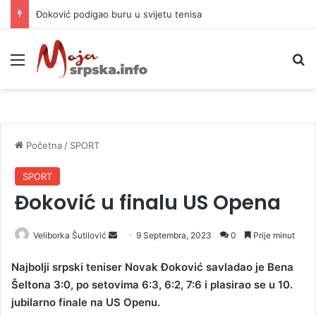
Đoković podigao buru u svijetu tenisa
Meni
P
Početna
/
SPORT
SPORT
Đoković u finalu US Opena
Veliborka Šutilović
S
9 Septembra, 2023
0
Prije minut
e
Najbolji srpski teniser Novak Đoković savladao je Bena
n
Šeltona 3:0, po setovima 6:3, 6:2, 7:6 i plasirao se u 10.
d
jubilarno finale na US Openu.
a