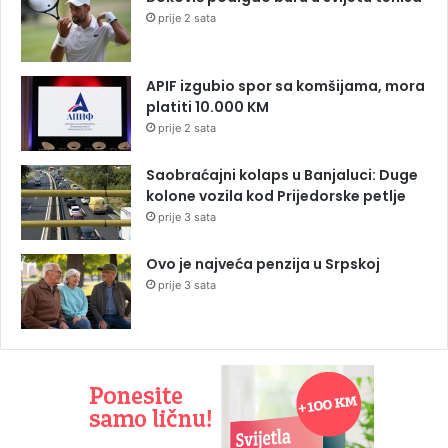
prije 2 sata
APIF izgubio spor sa komšijama, mora
platiti 10.000 KM
prije 2 sata
Saobraćajni kolaps u Banjaluci: Duge
kolone vozila kod Prijedorske petlje
prije 3 sata
Ovo je najveća penzija u Srpskoj
prije 3 sata