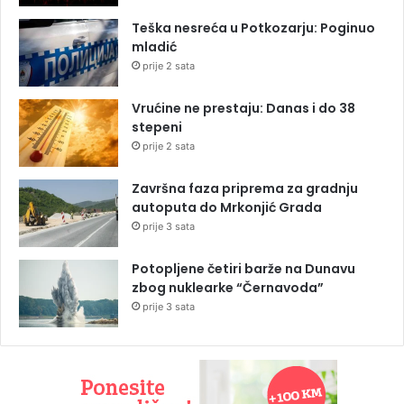
Teška nesreća u Potkozarju: Poginuo
mladić
prije 2 sata
Vrućine ne prestaju: Danas i do 38
stepeni
prije 2 sata
Završna faza priprema za gradnju
autoputa do Mrkonjić Grada
prije 3 sata
Potopljene četiri barže na Dunavu
zbog nuklearke “Černavoda”
prije 3 sata