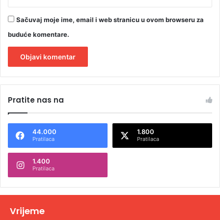
Sačuvaj moje ime, email i web stranicu u ovom browseru za
buduće komentare.
A
l
Pratite nas na
t
e
44.000
1.800
r
Pratilaca
Pratilaca
n
1.400
a
Pratilaca
t
i
v
Vrijeme