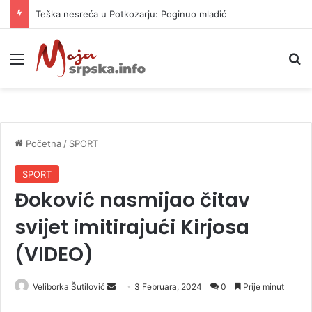
Teška nesreća u Potkozarju: Poginuo mladić
Meni
P
Početna
/
SPORT
SPORT
Đoković nasmijao čitav
svijet imitirajući Kirjosa
(VIDEO)
Veliborka Šutilović
S
3 Februara, 2024
0
Prije minut
e