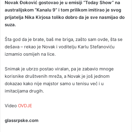
Novak Đoković gostovao je u emisiji “Today Show” na
n
australijskom “Kanalu 9” i tom prilikom imitirao je svog
d
prijatelja Nika Kirjosa toliko dobro da je sve nasmijao do
a
suza.
n
e
Šta god da je brate, baš me briga, zašto sam ovde, šta se
m
a
dešava – rekao je Novak i voditelju Karlu Stefanoviću
i
izmamio osmijeh na lice.
l
Snimak je ubrzo postao viralan, pa je zabavio mnoge
korisnike društvenih mreža, a Novak je još jednom
dokazao kako nije majstor samo u tenisu već i u
imitacijama drugih.
Video
OVDJE
glassrpske.com