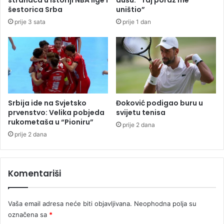
'
ć
šestorica Srba
uništio”
,
a
prije 3 sata
prije 1 dan
p
j
o
a
l
u
i
u
c
l
i
i
j
c
a
i
Srbija ide na Svjetsko
Đoković podigao buru u
m
u
prvenstvo: Velika pobjeda
svijetu tenisa
u
c
rukometaša u “Pioniru”
prije 2 dana
p
e
prije 2 dana
r
n
e
t
t
r
Komentariši
r
u
e
B
s
a
Vaša email adresa neće biti objavljivana.
Neophodna polja su
l
n
a
označena sa
*
j