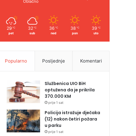
Oblačno
29
32
36
38
39
℃
℃
℃
℃
℃
pet
sub
ned
pon
uto
Popularno
Posljednje
Komentari
Službenica UIO BiH
optužena da je prikrila
370.000 KM
prije 1 sat
Policija istražuje dječaka
(12) nakon četiri požara
u parku
prije 1 sat