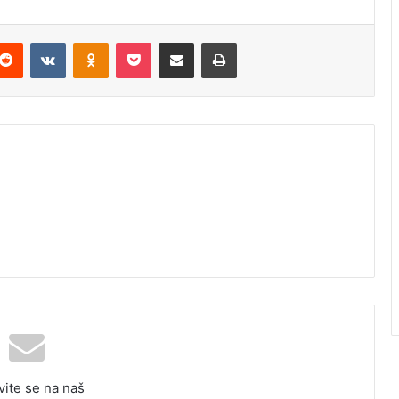
Reddit
VKontakte
Odnoklassniki
Pocket
Podijeli putem Emaila
Odštampaj
vite se na naš