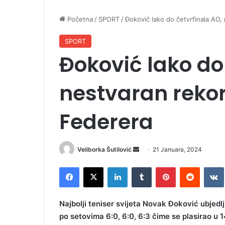
Početna
/
SPORT
/
Đoković lako do četvrfinala AO,
SPORT
Đoković lako do
nestvaran rekord
Federera
Veliborka Šutilović
S
21 Januara, 2024
e
Facebook
X
LinkedIn
Tumblr
Pinterest
Reddit
VK
n
d
a
Najbolji teniser svijeta Novak Đoković ubjedl
n
po setovima 6:0, 6:0, 6:3 čime se plasirao u 1
e