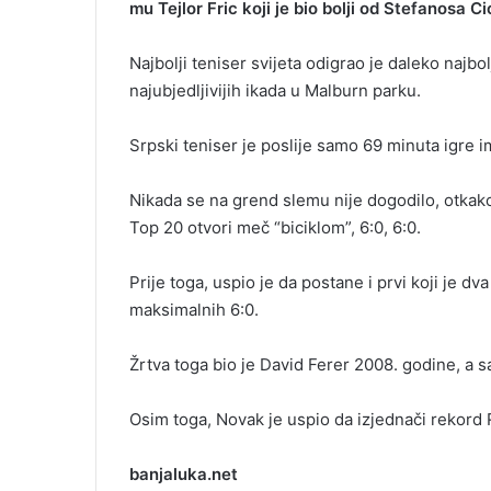
mu Tejlor Fric koji je bio bolji od Stefanosa Ci
m
a
Najbolji teniser svijeta odigrao je daleko najb
i
najubjedljivijih ikada u Malburn parku.
l
Srpski teniser je poslije samo 69 minuta igre ima
Nikada se na grend slemu nije dogodilo, otkako 
Top 20 otvori meč “biciklom”, 6:0, 6:0.
Prije toga, uspio je da postane i prvi koji je dv
maksimalnih 6:0.
Žrtva toga bio je David Ferer 2008. godine, a sa
Osim toga, Novak je uspio da izjednači rekord
banjaluka.net