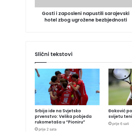
a
s
p
u
Gosti i zaposleni napustili sarajevski
o
hotel zbog ugrožene bezbjednosti
s
l
e
n
i
n
Slični tekstovi
a
p
u
s
t
i
l
i
s
Srbija ide na Svjetsko
Đoković po
a
prvenstvo: Velika pobjeda
svijetu ten
r
rukometaša u “Pioniru”
prije 6 sati
a
prije 2 sata
j