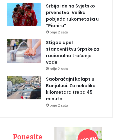
Srbija ide na Svjetsko
prvenstvo: Velika
pobjeda rukometaša u
“Pioniru”
prije 2 sata
Stigao apel
stanovništvu Srpske za
racionalno trošenje
vode
prije 2 sata
Saobraćajni kolaps u
Banjaluci: Za nekoliko
kilometara treba 45
minuta
prije 2 sata