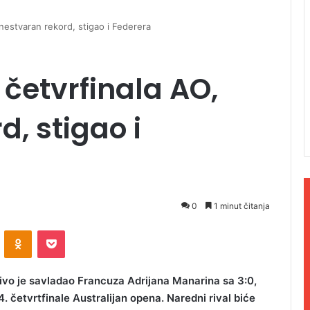
 nestvaran rekord, stigao i Federera
 četvrfinala AO,
, stigao i
0
1 minut čitanja
ontakte
Odnoklassniki
Pocket
jivo je savladao Francuza Adrijana Manarina sa 3:0,
4. četvrtfinale Australijan opena. Naredni rival biće