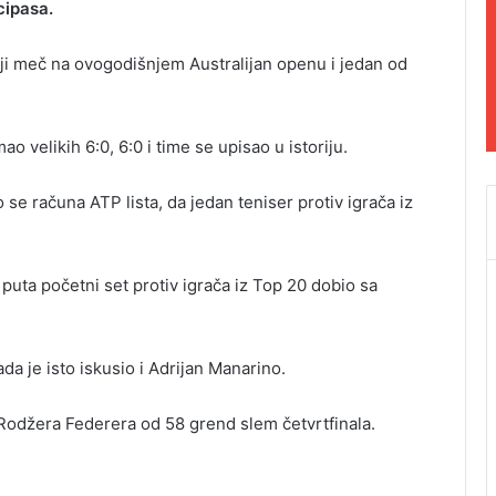
cipasa.
olji meč na ovogodišnjem Australijan openu i jedan od
o velikih 6:0, 6:0 i time se upisao u istoriju.
se računa ATP lista, da jedan teniser protiv igrača iz
a puta početni set protiv igrača iz Top 20 dobio sa
da je isto iskusio i Adrijan Manarino.
 Rodžera Federera od 58 grend slem četvrtfinala.