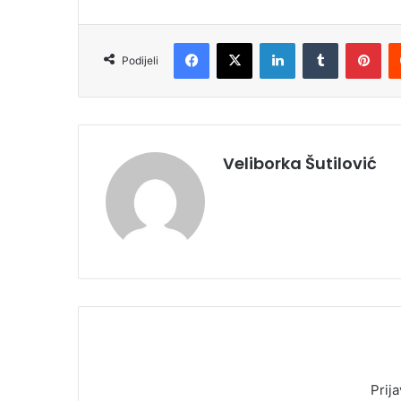
Facebook
X
LinkedIn
Tumblr
Pinterest
Podijeli
Veliborka Šutilović
Prija