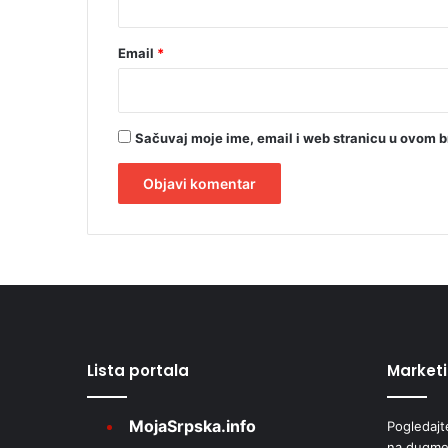
e
b
e
Email
*
z
b
j
e
Sačuvaj moje ime, email i web stranicu u ovom 
d
n
o
s
A
t
l
i
t
e
r
Lista portala
Market
n
a
MojaSrpska.info
Pogledajt
t
na dugme