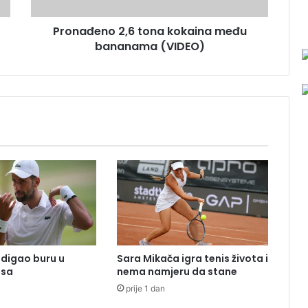
n
o
Pronađeno 2,6 tona kokaina među
2
bananama (VIDEO)
,
6
t
o
n
a
k
o
k
a
i
n
a
m
e
digao buru u
Sara Mikača igra tenis života i
đ
isa
nema namjeru da stane
u
prije 1 dan
b
a