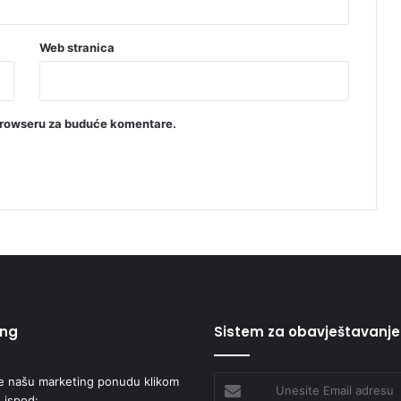
Web stranica
browseru za buduće komentare.
ing
Sistem za obavještavanje
e našu marketing ponudu klikom
Unesite
 ispod:
Email