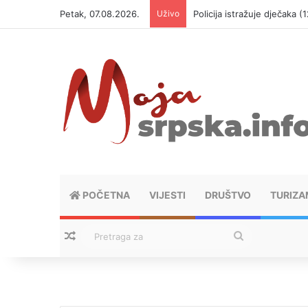
Petak, 07.08.2026.
Uživo
Policija istražuje dječaka 
POČETNA
VIJESTI
DRUŠTVO
TURIZA
Nasumični tekstovi
Pretraga
za