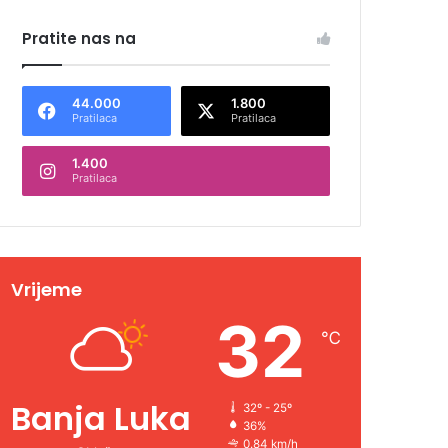
Pratite nas na
44.000
1.800
Pratilaca
Pratilaca
1.400
Pratilaca
Vrijeme
32
℃
Banja Luka
32º - 25º
36%
0.84 km/h