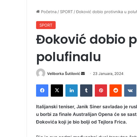
Početna
/
SPORT
/
Đoković dobio protivnika u poluf
SPORT
Đoković dobio p
polufinalu
Veliborka Šutilović
S
23 Januara, 2024
e
Facebook
X
LinkedIn
Tumblr
Pinterest
Reddit
VK
n
d
a
Italijanski teniser, Janik Siner savladao je ru
n
u borbi za finale Australijan Opena će se sas
e
Đokovića koji je bio bolji od Tejlora Frica.
m
a