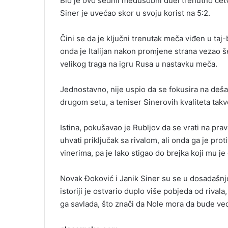
Bio je ovo sedmi međusobni duel trenutno četvrt
i
Siner je uvećao skor u svoju korist na 5:2.
l
Čini se da je ključni trenutak meča viđen u taj
onda je Italijan nakon promjene strana vezao še
velikog traga na igru Rusa u nastavku meča.
Jednostavno, nije uspio da se fokusira na deša
drugom setu, a teniser Sinerovih kvaliteta takv
Istina, pokušavao je Rubljov da se vrati na pr
uhvati priključak sa rivalom, ali onda ga je pro
vinerima, pa je lako stigao do brejka koji mu je
Novak Đoković i Janik Siner su se u dosadašnjoj k
istoriji je ostvario duplo više pobjeda od rivala,
ga savlada, što znači da Nole mora da bude v