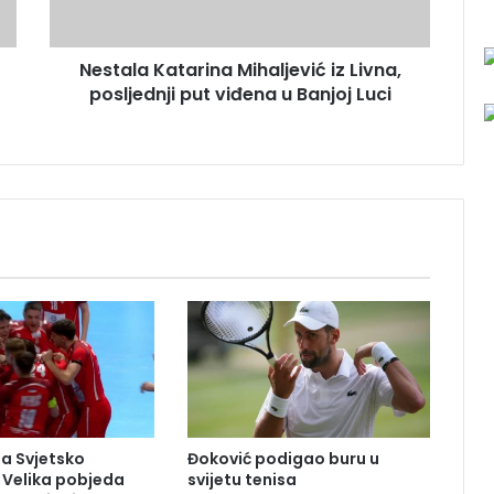
K
a
Nestala Katarina Mihaljević iz Livna,
t
posljednji put viđena u Banjoj Luci
a
r
i
n
a
M
i
h
a
l
j
e
v
i
ć
i
na Svjetsko
Đoković podigao buru u
z
 Velika pobjeda
svijetu tenisa
L