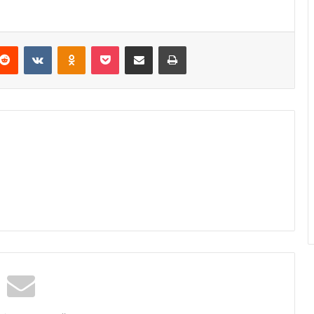
Reddit
VKontakte
Odnoklassniki
Pocket
Podijeli putem Emaila
Odštampaj