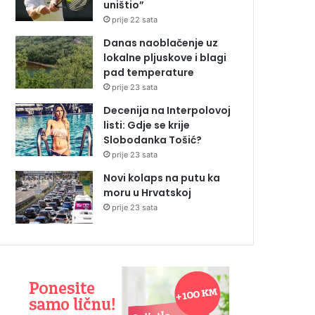
uništio”
prije 22 sata
Danas naoblačenje uz
lokalne pljuskove i blagi
pad temperature
prije 23 sata
Decenija na Interpolovoj
listi: Gdje se krije
Slobodanka Tošić?
prije 23 sata
Novi kolaps na putu ka
moru u Hrvatskoj
prije 23 sata