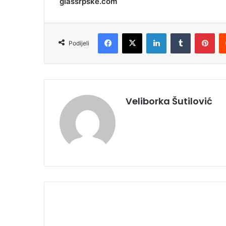
glassrpske.com
Facebook
X
LinkedIn
Tumblr
Pinterest
Podijeli
Veliborka Šutilović