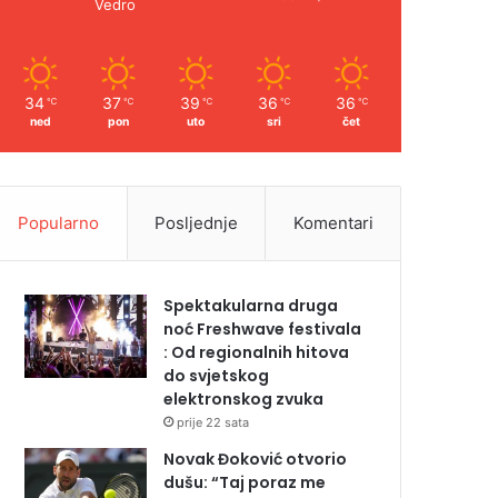
Vedro
34
37
39
36
36
℃
℃
℃
℃
℃
ned
pon
uto
sri
čet
Popularno
Posljednje
Komentari
Spektakularna druga
noć Freshwave festivala
: Od regionalnih hitova
do svjetskog
elektronskog zvuka
prije 22 sata
Novak Đoković otvorio
dušu: “Taj poraz me