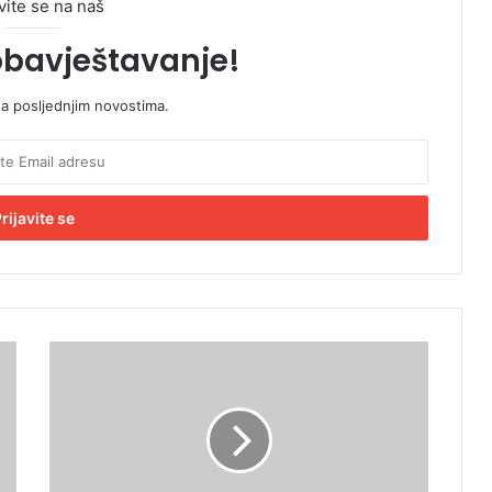
vite se na naš
obavještavanje!
sa posljednjim novostima.
N
e
s
t
a
l
a