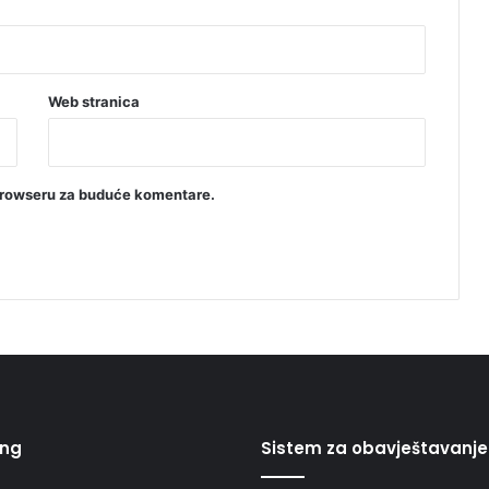
e
n
a
u
B
Web stranica
a
n
j
o
browseru za buduće komentare.
j
L
u
c
i
ing
Sistem za obavještavanje