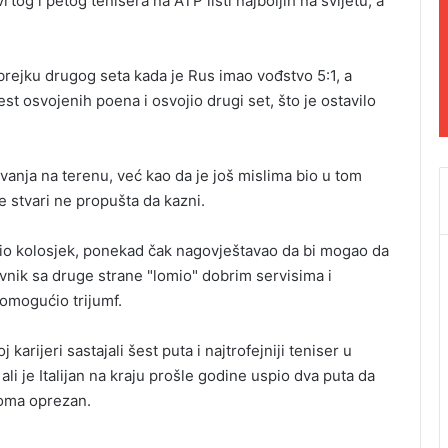
og i petog tenisera na ATP listi najboljih na svijetu, a
-brejku drugog seta kada je Rus imao vođstvo 5:1, a
st osvojenih poena i osvojio drugi set, što je ostavilo
vanja na terenu, već kao da je još mislima bio u tom
e stvari ne propušta da kazni.
avio kolosjek, ponekad čak nagovještavao da bi mogao da
tivnik sa druge strane "lomio" dobrim servisima i
 omogućio trijumf.
arijeri sastajali šest puta i najtrofejniji teniser u
 ali je Italijan na kraju prošle godine uspio dva puta da
eoma oprezan.