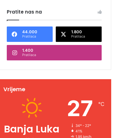
Pratite nas na
44.000
1.800
Pratilaca
Pratilaca
1.400
Pratilaca
Vrijeme
27
℃
Banja Luka
34º - 22º
41%
1.95 km/h