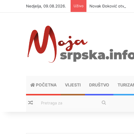
Nedjelja, 09.08.2026.
Uživo
Novak Đoković otvorio d
POČETNA
VIJESTI
DRUŠTVO
TURIZA
Nasumični tekstovi
Pretraga
za