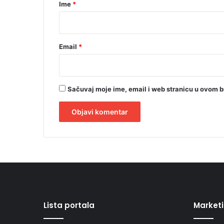
r
a
Ime
*
n
*
c
e
z
Email
*
a
o
p
s
Sačuvaj moje ime, email i web stranicu u ovom 
t
r
u
k
A
c
l
i
t
j
u
e
r
Lista portala
Market
n
a