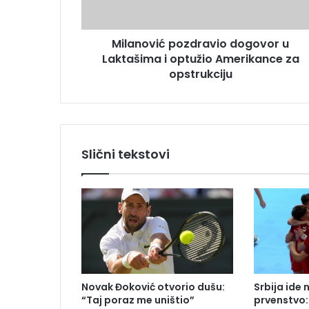
e
i
s
ć
u
Milanović pozdravio dogovor u
p
Laktašima i optužio Amerikance za
o
z
opstrukciju
d
r
a
v
i
Slični tekstovi
o
d
o
g
o
v
o
r
u
Novak Đoković otvorio dušu:
Srbija ide 
L
“Taj poraz me uništio”
prvenstvo:
a