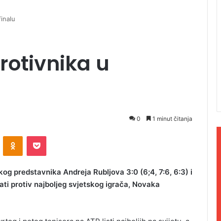
inalu
rotivnika u
0
1 minut čitanja
ontakte
Odnoklassniki
Pocket
skog predstavnika Andreja Rubljova 3:0 (6;4, 7:6, 6:3) i
tati protiv najboljeg svjetskog igrača, Novaka