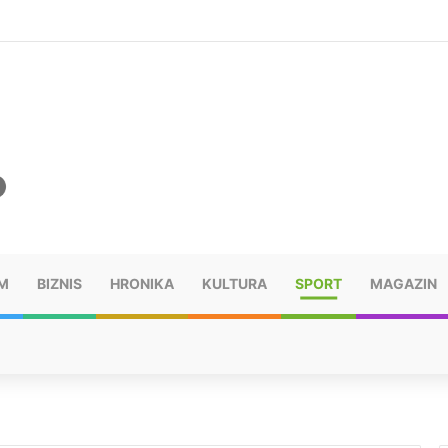
ušu: “Taj poraz me uništio”
M
BIZNIS
HRONIKA
KULTURA
SPORT
MAGAZIN