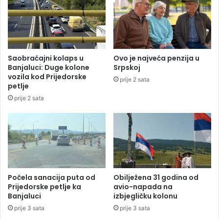
n
n
o
g
n
e
a
l
s
u
a
M
Saobraćajni kolaps u
Ovo je najveća penzija u
s
e
Banjaluci: Duge kolone
Srpskoj
t
r
vozila kod Prijedorske
prije 2 sata
a
k
petlje
n
e
prije 2 sata
k
l
u
i
H
e
l
m
u
t
Počela sanacija puta od
Obilježena 31 godina od
Prijedorske petlje ka
avio-napada na
a
Banjaluci
izbjegličku kolonu
K
o
prije 3 sata
prije 3 sata
l