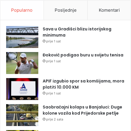
Popularno
Posljednje
Komentari
Sava u Gradišci blizu istorijskog
minimuma
prije 1 sat
Đoković podigao buru u svijetu tenisa
prije 1 sat
APIF izgubio spor sa komšijama, mora
platiti 10.000 KM
prije 1 sat
Saobraćajni kolaps u Banjaluci: Duge
kolone vozila kod Prijedorske petlje
prije 2 sata