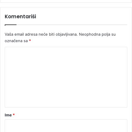
a
Komentariši
Vaša email adresa neće biti objavljivana.
Neophodna polja su
označena sa
*
K
o
m
e
n
t
a
r
Ime
*
*