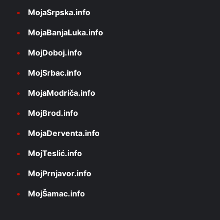
MojaSrpska.info
MojaBanjaLuka.info
MojDoboj.info
MojSrbac.info
MojaModriča.info
MojBrod.info
MojaDerventa.info
MojTeslić.info
MojPrnjavor.info
MojŠamac.info