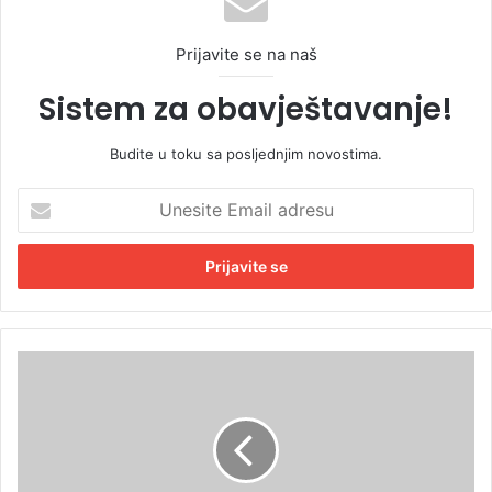
Prijavite se na naš
Sistem za obavještavanje!
Budite u toku sa posljednjim novostima.
U
n
e
s
i
t
e
E
N
m
i
a
k
i
š
l
i
a
ć