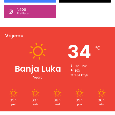
n
1.400
a
Pratilaca
t
i
v
Vrijeme
e
34
℃
:
Banja Luka
35º - 24º
30%
1.84 km/h
Vedro
35
33
36
39
38
℃
℃
℃
℃
℃
pet
sub
ned
pon
uto