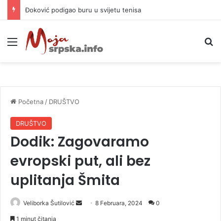
Đoković podigao buru u svijetu tenisa
Meni
P
Početna
/
DRUŠTVO
DRUŠTVO
Dodik: Zagovaramo
evropski put, ali bez
uplitanja Šmita
Veliborka Šutilović
S
8 Februara, 2024
0
e
1 minut čitanja