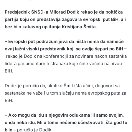
n
d
Predsjednik SNSD-a Milorad Dodik rekao je da poitička
a
partija koju on predstavlja zagovara evropski put BiH, ali
n
bez bilo kakavog uplitanja Kristijana Šmita.
e
m
– Evropski put podrazumijeva da ništa nema da nameće
a
ovaj lažni visoki predstavnik koji se ovdje šepuri po BiH –
i
rekao je Dodik na konferenciji za novinare nakon sastanka
l
lidera parlamentarnih stranaka koje čine većinu na nivou
BiH.
Dodik je poručio da, ukoliko Šmit išta učini, dogovori sa
sastanaka ne važe i u tom slučaju nema evropskog puta za
BiH.
–
Ako mogu da idu s njegovim odlukama ili samo svojim,
onda neka idu. Mi u tome nećemo učestvovati, šta god to
bilo –
poručio je Dodik.