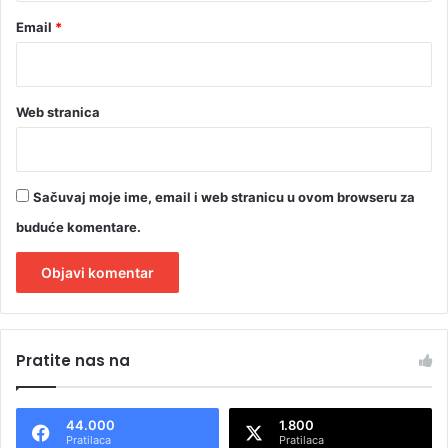
Email
*
Web stranica
Sačuvaj moje ime, email i web stranicu u ovom browseru za
buduće komentare.
A
l
Pratite nas na
t
e
44.000
1.800
r
Pratilaca
Pratilaca