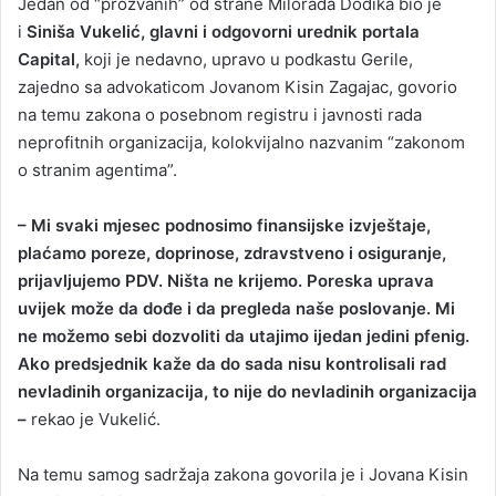
Jedan od “prozvanih” od strane Milorada Dodika bio je
i
Siniša Vukelić, glavni i odgovorni urednik portala
Capital,
koji je nedavno, upravo u podkastu Gerile,
zajedno sa advokaticom Jovanom Kisin Zagajac, govorio
na temu zakona o posebnom registru i javnosti rada
neprofitnih organizacija, kolokvijalno nazvanim “zakonom
o stranim agentima”.
– Mi svaki mjesec podnosimo finansijske izvještaje,
plaćamo poreze, doprinose, zdravstveno i osiguranje,
prijavljujemo PDV. Ništa ne krijemo. Poreska uprava
uvijek može da dođe i da pregleda naše poslovanje. Mi
ne možemo sebi dozvoliti da utajimo ijedan jedini pfenig.
Ako predsjednik kaže da do sada nisu kontrolisali rad
nevladinih organizacija, to nije do nevladinih organizacija
–
rekao je Vukelić.
Na temu samog sadržaja zakona govorila je i Jovana Kisin