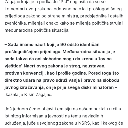
Zagajac koja je u podkastu “Pst” naglasila da su se
komentari ovog zakona, odnosno nacrta i prošlogodišnjeg
prijedloga zakona od strane ministra, predsjednika i ostalih
zvaničnika, mijenjali onako kako se mijenja politička struja i
međunarodna politička situacija.
– Sada imamo nacrt koji je 90 odsto identičan
prošlogodišnjem prijedlogu. Međunarodna situacija je
sada takva da oni slobodno mogu da krenu u ‘lov na
vještice’. Nacrt ovog zakona je strog, neustavan,
protivan konvenciji, kao i prošle godine.
Pored toga što
direktno udara na pravo udruživanja i pravo na slobodu
javnog izražavanja, on je prije svega diskriminatoran –
kazala je Kisin Zagajac.
Još jednom ćemo objaviti emisiju na našem portalu u cilju
istinitog informisanja javnosti na temu nevladinih
udruženja, juče usvojenog zakona u NSRS, kao i kakvog će