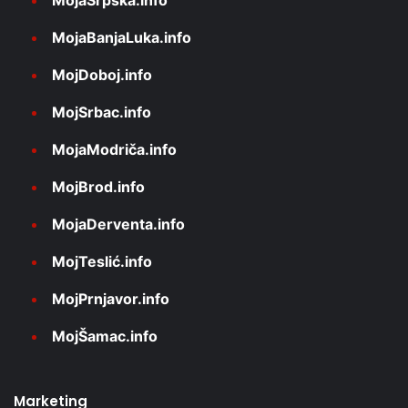
MojaBanjaLuka.info
MojDoboj.info
MojSrbac.info
MojaModriča.info
MojBrod.info
MojaDerventa.info
MojTeslić.info
MojPrnjavor.info
MojŠamac.info
Marketing