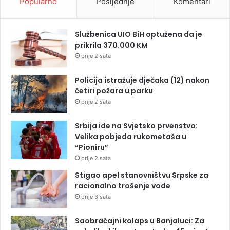
Popularno
Posljednje
Komentari
Službenica UIO BiH optužena da je
prikrila 370.000 KM
prije 2 sata
Policija istražuje dječaka (12) nakon
četiri požara u parku
prije 2 sata
Srbija ide na Svjetsko prvenstvo:
Velika pobjeda rukometaša u
“Pioniru”
prije 2 sata
Stigao apel stanovništvu Srpske za
racionalno trošenje vode
prije 3 sata
Saobraćajni kolaps u Banjaluci: Za