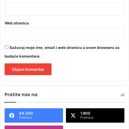
F
O
T
O
Web stranica
)
Sačuvaj moje ime, email i web stranicu u ovom browseru za
buduće komentare.
A
l
Pratite nas na
t
e
44.000
1.800
r
Pratilaca
Pratilaca
n