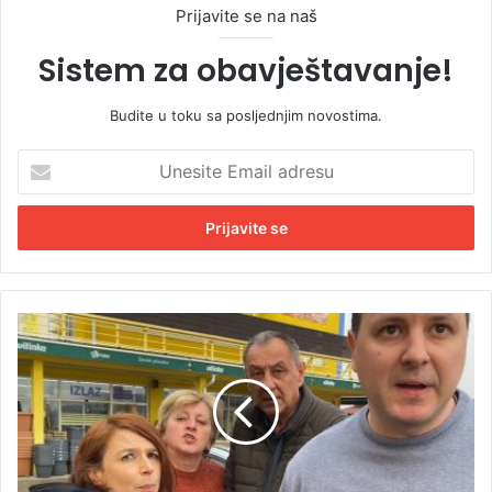
Prijavite se na naš
Sistem za obavještavanje!
Budite u toku sa posljednjim novostima.
U
n
e
s
i
t
e
E
N
m
o
a
v
i
i
l
n
a
a
d
r
r
i