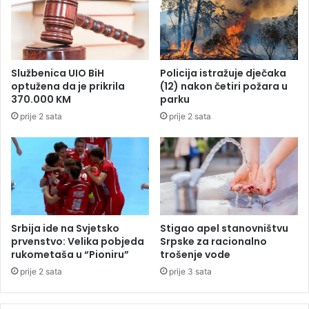
e
l
j
i
n
Službenica UIO BiH
Policija istražuje dječaka
i
optužena da je prikrila
(12) nakon četiri požara u
:
370.000 KM
parku
B
prije 2 sata
prije 2 sata
j
e
ž
a
l
i
o
d
Srbija ide na Svjetsko
Stigao apel stanovništvu
p
prvenstvo: Velika pobjeda
Srpske za racionalno
o
rukometaša u “Pioniru”
trošenje vode
l
prije 2 sata
prije 3 sata
i
c