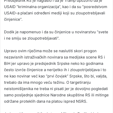
Predsjednik RS je naglasio i da je Tramp upozorio da je
USAID “kriminalna organizacija”, kao i da su “posredstvom
USAID-a plaćani određeni mediji koji su zloupotrebljavali
činjenice”.
Dodik je napomenuo i da su činjenice u novinarstvu “svete
i ne smiju se zloupotrebljavati”.
Upravo ovim riječima može se naslutiti skori progon
nezavisnih istraživačkih novinara sa medijske scene RS i
BiH jer upravo je predsjednik Srpske neko ko godinama
često izvrće činjenice a nerijetko ih i zloupotrijebljava i to
ne kao novinar već kao “prvi čovjek” Srpske, što bi, valjda,
trebalo da ima mnogo veću težinu. O targetiranju
neistomišljenika ne treba ni pisati jer je dovoljno pogledati
samo posljednje sjednice Narodne skupštine RS ili mitinge
održane proteklih dana na platou ispred NSRS.