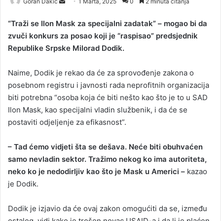
Goran Dakic
S
1 Marta, 2025
0
2 minuta čitanja
e
“Traži se Ilon Mask za specijalni zadatak” – mogao bi da
n
zvuči konkurs za posao koji je “raspisao” predsjednik
d
Republike Srpske Milorad Dodik.
a
n
Naime, Dodik je rekao da će za sprovođenje zakona o
e
posebnom registru i javnosti rada neprofitnih organizacija
m
a
biti potrebna “osoba koja će biti nešto kao što je to u SAD
i
Ilon Mask, kao specijalni vladin službenik, i da će se
l
postaviti odjeljenje za efikasnost”.
– Tad ćemo vidjeti šta se dešava. Neće biti obuhvaćen
samo nevladin sektor. Tražimo nekog ko ima autoriteta,
neko ko je nedodirljiv kao što je Mask u Americi –
kazao
je Dodik.
Dodik je izjavio da će ovaj zakon omogućiti da se, između
ostalog, vidi kako je trošen novac USAID-a i da li je plaćen