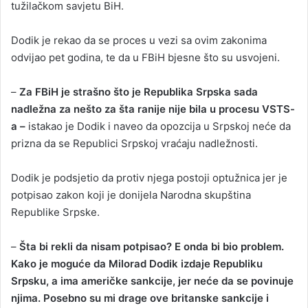
tužilačkom savjetu BiH.
Dodik je rekao da se proces u vezi sa ovim zakonima
odvijao pet godina, te da u FBiH bjesne što su usvojeni.
–
Za FBiH je strašno što je Republika Srpska sada
nadležna za nešto za šta ranije nije bila u procesu VSTS-
a –
istakao je Dodik i naveo da opozcija u Srpskoj neće da
prizna da se Republici Srpskoj vraćaju nadležnosti.
Dodik je podsjetio da protiv njega postoji optužnica jer je
potpisao zakon koji je donijela Narodna skupština
Republike Srpske.
–
Šta bi rekli da nisam potpisao? E onda bi bio problem.
Kako je moguće da Milorad Dodik izdaje Republiku
Srpsku, a ima američke sankcije, jer neće da se povinuje
njima. Posebno su mi drage ove britanske sankcije i