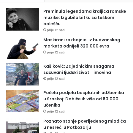
Preminula legendarna kraljica romske
muzike: Izgubila bitku sa teškom
bolešću
prije 12 sati
Maskirani razbojnici iz budvanskog
marketa odnijeli 320.000 evra
prije 12 sati
Kašiković: Zajedničkim snagama
sačuvani ljudski životi i imovina
prije 12 sati
Počela podjela besplatnih udžbenika
u Srpskoj: Dobiće ih više od 80.000
učenika
prije 12 sati
Poznato stanje povrijeđenog mladića
u nesreći u Potkozarju