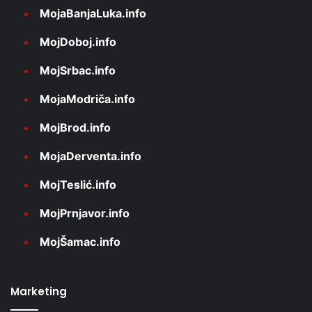
MojaBanjaLuka.info
MojDoboj.info
MojSrbac.info
MojaModriča.info
MojBrod.info
MojaDerventa.info
MojTeslić.info
MojPrnjavor.info
MojŠamac.info
Marketing