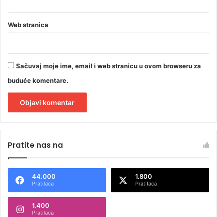
Web stranica
Sačuvaj moje ime, email i web stranicu u ovom browseru za
buduće komentare.
A
l
Pratite nas na
t
e
44.000
1.800
r
Pratilaca
Pratilaca
n
1.400
a
Pratilaca