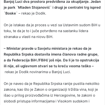
Banjoj Luci dva prostora predviđena za okupljanje. Jedan
je park `Mladen Stojanović` i drugi je centralni trg ispred
`Boske
` – rekao je Dodik.
On je istakao da je proces u vezi sa Ustavnim sudom BiH u
toku, te da je to i juče potvrđeno na sastanku lidera
stranaka u vlasti na niovu BiH.
– Ministar pravde u Savjetu ministara je rekao da je
Republika Srpska dostavila imena članova radne grupe,
a da Federacija BiH /FBiH/ još nije. Da li je to opstrukcija
ili nije, ali uglavnom stvari se tu kreću veoma teško –
rekao je Dodik novinarima u Banjoj Luci.
On je naveo da je Republika Srpska ranije pustila nekoliko
zakona, kao što je Zakon o organizaciji tržišta vina, koji je
išao u prilog proizvođačima iz Hercegovine, te zakoni o
slobodi pristupa informacijama i Visokom sudskom i