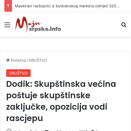
Maskirani razbojnici iz budvanskog marketa odnijeli 320.000 evra
Meni
P
Početna
/
DRUŠTVO
DRUŠTVO
Dodik: Skupštinska većina
poštuje skupštinske
zaključke, opozicija vodi
rascjepu