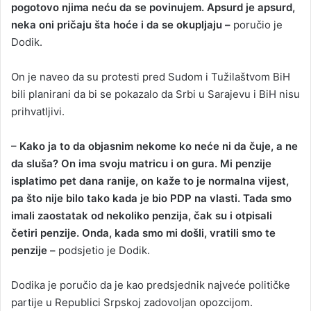
pogotovo njima neću da se povinujem. Apsurd je apsurd,
neka oni pričaju šta hoće i da se okupljaju –
poručio je
Dodik.
On je naveo da su protesti pred Sudom i Tužilaštvom BiH
bili planirani da bi se pokazalo da Srbi u Sarajevu i BiH nisu
prihvatljivi.
– Kako ja to da objasnim nekome ko neće ni da čuje, a ne
da sluša? On ima svoju matricu i on gura. Mi penzije
isplatimo pet dana ranije, on kaže to je normalna vijest,
pa što nije bilo tako kada je bio PDP na vlasti. Tada smo
imali zaostatak od nekoliko penzija, čak su i otpisali
četiri penzije. Onda, kada smo mi došli, vratili smo te
penzije –
podsjetio je Dodik.
Dodika je poručio da je kao predsjednik najveće političke
partije u Republici Srpskoj zadovoljan opozcijom.