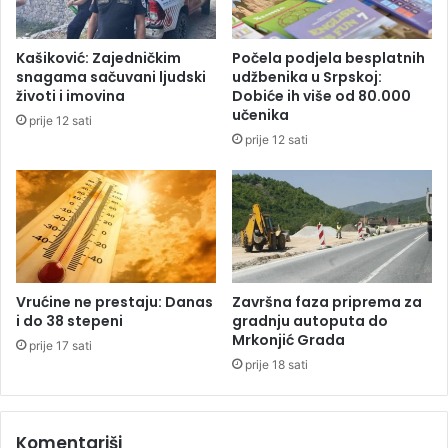
t
b
d
r
o
i
Kašiković: Zajedničkim
Počela podjela besplatnih
đ
s
snagama sačuvani ljudski
udžbenika u Srpskoj:
e
a
životi i imovina
Dobiće ih više od 80.000
u
t
učenika
prije 12 sati
R
i
prije 12 sati
e
k
p
a
u
r
b
b
l
o
i
n
k
s
u
k
Vrućine ne prestaju: Danas
Završna faza priprema za
S
e
i do 38 stepeni
gradnju autoputa do
r
Mrkonjić Grada
o
prije 17 sati
p
t
prije 18 sati
s
i
k
s
u
k
Komentariši
e