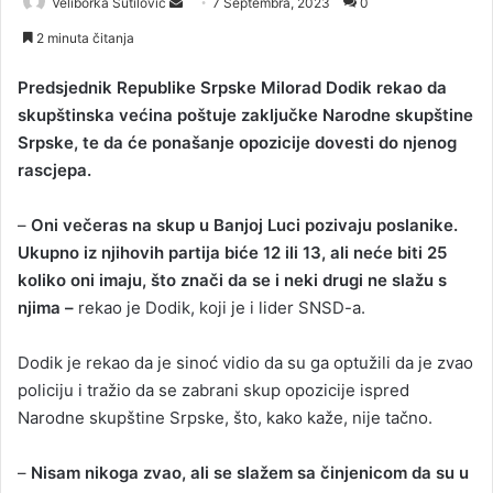
Veliborka Šutilović
S
7 Septembra, 2023
0
e
2 minuta čitanja
n
d
Predsjednik Republike Srpske Milorad Dodik rekao da
a
skupštinska većina poštuje zaključke Narodne skupštine
n
Srpske, te da će ponašanje opozicije dovesti do njenog
e
rascjepa.
m
a
–
Oni večeras na skup u Banjoj Luci pozivaju poslanike.
i
Ukupno iz njihovih partija biće 12 ili 13, ali neće biti 25
l
koliko oni imaju, što znači da se i neki drugi ne slažu s
njima –
rekao je Dodik, koji je i lider SNSD-a.
Dodik je rekao da je sinoć vidio da su ga optužili da je zvao
policiju i tražio da se zabrani skup opozicije ispred
Narodne skupštine Srpske, što, kako kaže, nije tačno.
–
Nisam nikoga zvao, ali se slažem sa činjenicom da su u