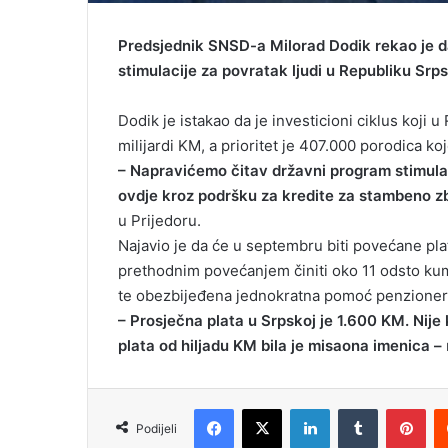
Predsjednik SNSD-a Milorad Dodik rekao je d
stimulacije za povratak ljudi u Republiku Srp
Dodik je istakao da je investicioni ciklus koji 
milijardi KM, a prioritet je 407.000 porodica ko
– Napravićemo čitav državni program stimulac
ovdje kroz podršku za kredite za stambeno zb
u Prijedoru.
Najavio je da će u septembru biti povećane pl
prethodnim povećanjem činiti oko 11 odsto kumu
te obezbijeđena jednokratna pomoć penzioner
– Prosječna plata u Srpskoj je 1.600 KM. Nije 
plata od hiljadu KM bila je misaona imenica –
Facebook
X
LinkedIn
Tumblr
Pinterest
Podijeli