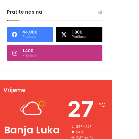
Pratite nas na
44.000
1.800
Pratilaca
Pratilaca
1.400
Pratilaca
Vrijeme
27
℃
Banja Luka
32º - 22º
54%
2.32 km/h