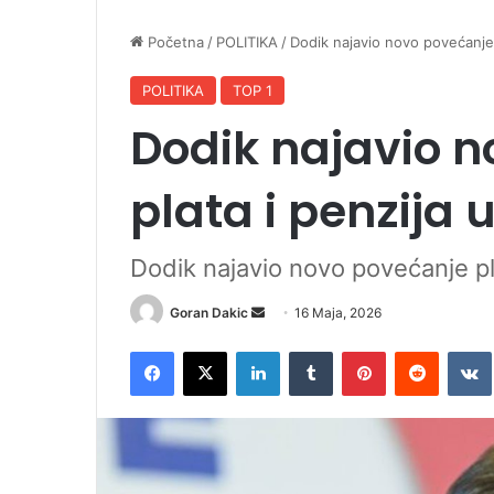
Početna
/
POLITIKA
/
Dodik najavio novo povećanje 
POLITIKA
TOP 1
Dodik najavio 
plata i penzija 
Dodik najavio novo povećanje pla
Goran Dakic
S
16 Maja, 2026
e
Facebook
X
LinkedIn
Tumblr
Pinterest
Reddit
VK
n
d
a
n
e