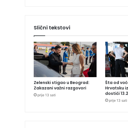
k
o
j
:
Slični tekstovi
A
v
i
o
n
s
a
1
3
Zelenski stigao u Beograd:
Šta od voća
2
Zakazani važni razgovori
Hrvatsku i
p
dostići 13.
prije 13 sati
u
prije 13 sati
t
n
i
k
a