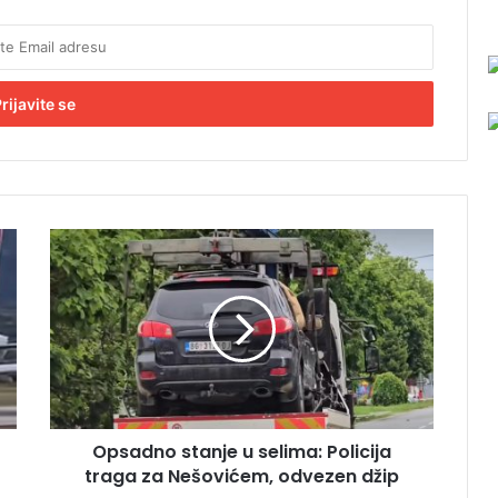
O
p
s
a
d
n
o
s
t
Opsadno stanje u selima: Policija
a
traga za Nešovićem, odvezen džip
n
j