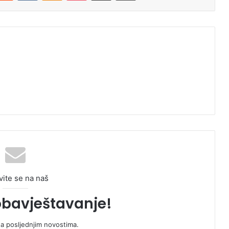
vite se na naš
obavještavanje!
sa posljednjim novostima.