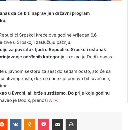
anas da će biti napravljen državni program
sku.
u Republici Srpskoj kreće ove godine vrijedan 6,6
je žive u Srpskoj i zaslužuju pažnju.
ije za povratak ljudi u Republiku Srpsku i ostanak
rinjavanje odrđenih kategorija –
rekao je Dodik danas
ate u javnom sektoru za šest do sedam odsto, što će sa
lativnog rasta, dok će i penzije ponovo biti uvećane,
ima.
kao u Evropi, ali brže sustižemo. Do prije koju godinu
naveo je Dodik, prenosi
ATV.
Reddit
VKontakte
Odnoklassniki
Pocket
Podijeli putem Emaila
Odštampaj