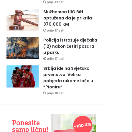
prije 13 sati
Službenica UIO BiH
optužena da je prikrila
370.000 KM
prije 17 sati
Policija istražuje dječaka
(12) nakon četiri požara
u parku
prije 17 sati
Srbija ide na Svjetsko
prvenstvo: Velika
pobjeda rukometaša u
“Pioniru”
prije 18 sati