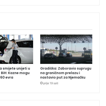
e
u
s
e
l
i
m
a
:
P
o
l
i
 smijete unijeti u
Gradiška: Zaboravio suprugu
c
z BiH: Kazne mogu
na graničnom prelazu i
i
260 evra
nastavio put za Njemačku
j
prije 19 sati
a
t
r
a
g