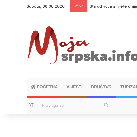
Subota, 08.08.2026.
Uživo
Šta od voća smijete unij
POČETNA
VIJESTI
DRUŠTVO
TURIZA
Nasumični tekstovi
Pretraga
za