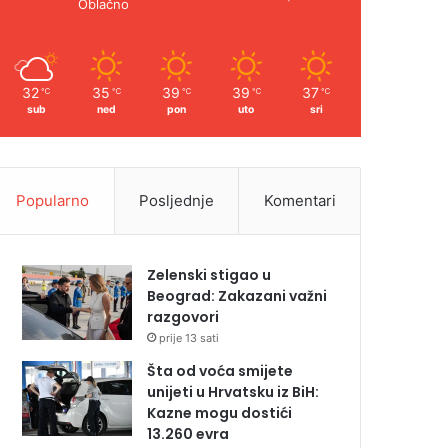
Oblačno
32
35
39
39
37
℃
℃
℃
℃
℃
sub
ned
pon
uto
sri
Popularno
Posljednje
Komentari
Zelenski stigao u
Beograd: Zakazani važni
razgovori
prije 13 sati
Šta od voća smijete
unijeti u Hrvatsku iz BiH:
Kazne mogu dostići
13.260 evra