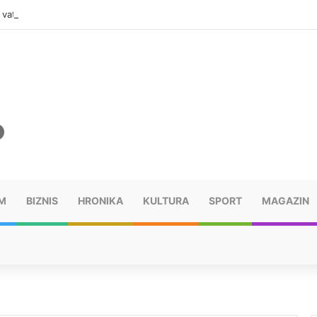
vatru u selima kod Trebinja
M
BIZNIS
HRONIKA
KULTURA
SPORT
MAGAZIN