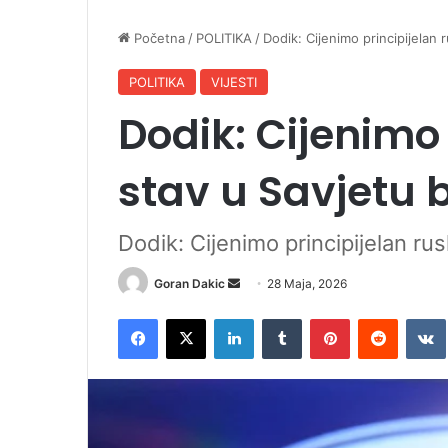
Početna
/
POLITIKA
/
Dodik: Cijenimo principijelan 
POLITIKA
VIJESTI
Dodik: Cijenimo 
stav u Savjetu 
Dodik: Cijenimo principijelan ru
Goran Dakic
S
28 Maja, 2026
e
Facebook
X
LinkedIn
Tumblr
Pinterest
Reddit
VK
n
d
a
n
e