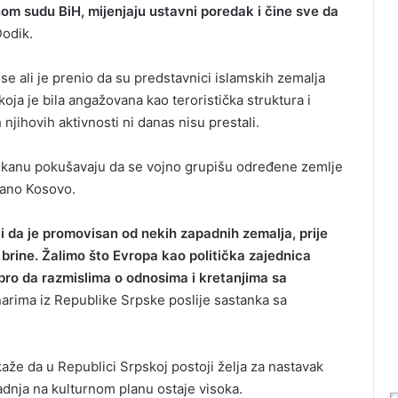
nom sudu BiH, mijenjaju ustavni poredak i čine sve da
Dodik.
e ali je prenio da su predstavnici islamskih zemalja
koja je bila angažovana kao teroristička struktura i
h njihovih aktivnosti ni danas nisu prestali.
Balkanu pokušavaju da se vojno grupišu određene zemlje
zvano Kosovo.
 i da je promovisan od nekih zapadnih zemalja, prije
brine. Žalimo što Evropa kao politička zajednica
bro da razmislima o odnosima i kretanjima sa
arima iz Republike Srpske poslije sastanka sa
kaže da u Republici Srpskoj postoji želja za nastavak
adnja na kulturnom planu ostaje visoka.