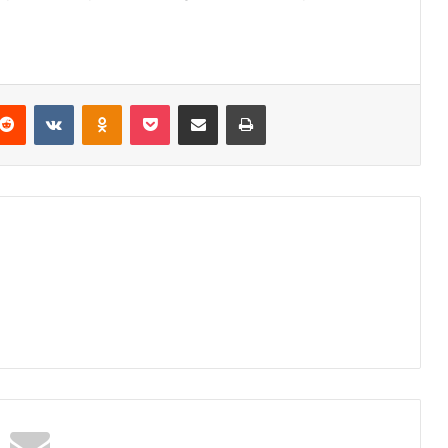
Reddit
VKontakte
Odnoklassniki
Pocket
Podijeli putem Emaila
Odštampaj