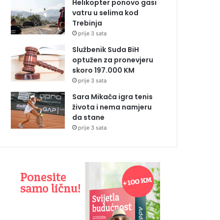
Helikopter ponovo gasi
vatru u selima kod
Trebinja
prije 3 sata
Službenik Suda BiH
optužen za pronevjeru
skoro 197.000 KM
prije 3 sata
Sara Mikača igra tenis
života i nema namjeru
da stane
prije 3 sata