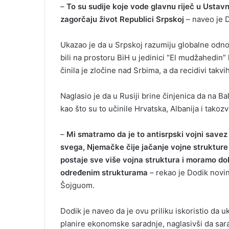
–
To su sudije koje vode glavnu riječ u Ustav
zagorčaju život Republici Srpskoj
– naveo je 
Ukazao je da u Srpskoj razumiju globalne odnos
bili na prostoru BiH u jedinici “El mudžahedin” 
činila je zločine nad Srbima, a da recidivi takvi
Naglasio je da u Rusiji brine činjenica da na 
kao što su to učinile Hrvatska, Albanija i tako
–
Mi smatramo da je to antisrpski vojni savez
svega, Njemačke čije jačanje vojne strukture 
postaje sve više vojna struktura i moramo do
određenim strukturama
– rekao je Dodik novin
Šojguom.
Dodik je naveo da je ovu priliku iskoristio da u
planire ekonomske saradnje, naglasivši da sar