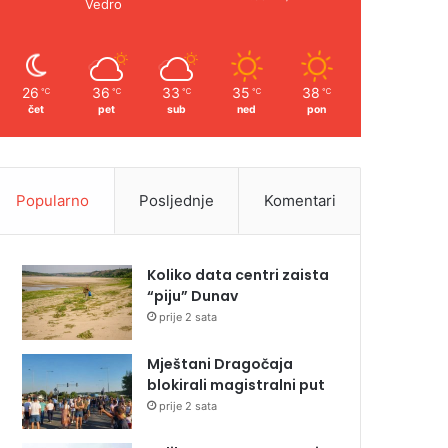
Vedro
26
36
33
35
38
℃
℃
℃
℃
℃
čet
pet
sub
ned
pon
Popularno
Posljednje
Komentari
Koliko data centri zaista
“piju” Dunav
prije 2 sata
Mještani Dragočaja
blokirali magistralni put
prije 2 sata