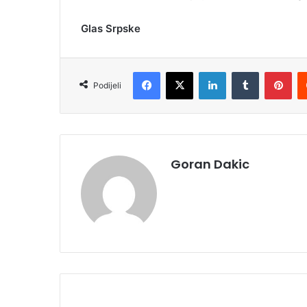
Glas Srpske
Facebook
X
LinkedIn
Tumblr
Pinterest
Podijeli
Goran Dakic