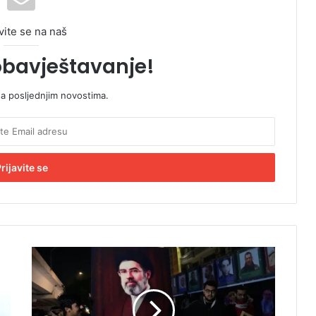
vite se na naš
obavještavanje!
sa posljednjim novostima.
P
r
e
o
k