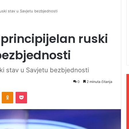
ruski stav u Savjetu bezbjednosti
principijelan ruski
bezbjednosti
ski stav u Savjetu bezbjednosti
0
2 minuta čitanja
ontakte
Odnoklassniki
Pocket