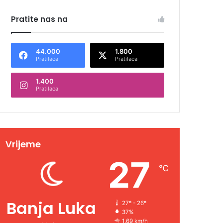
Pratite nas na
44.000
1.800
Pratilaca
Pratilaca
1.400
Pratilaca
Vrijeme
27
℃
Banja Luka
27º - 26º
37%
1.69 km/h