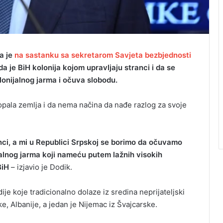
a je
na sastanku sa sekretarom Savjeta bezbjednosti
a je BiH kolonija kojom upravljaju stranci i da se
lonijalnog jarma i očuva slobodu.
opala zemlja i da nema načina da nađe razlog za svoje
nci, a mi u Republici Srpskoj se borimo da očuvamo
jalnog jarma koji nameću putem lažnih visokih
BiH
– izjavio je Dodik.
je koje tradicionalno dolaze iz sredina neprijateljski
, Albanije, a jedan je Nijemac iz Švajcarske.