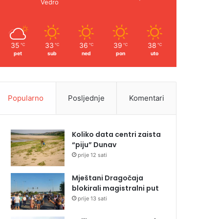
Vedro
35
33
36
39
38
℃
℃
℃
℃
℃
pet
sub
ned
pon
uto
Popularno
Posljednje
Komentari
Koliko data centri zaista
“piju” Dunav
prije 12 sati
Mještani Dragočaja
blokirali magistralni put
prije 13 sati