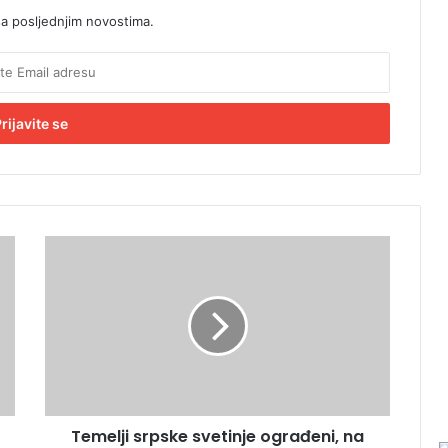
sa posljednjim novostima.
T
e
m
e
l
j
i
s
r
Temelji srpske svetinje ograđeni, na
p