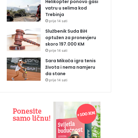
Helikopter ponovo gasi
vatru u selima kod
Trebinja
prije 14 sati
Službenik Suda BiH
optužen za pronevjeru
skoro 197.000 KM
prije 14 sati
Sara Mikača igra tenis
života i nema namjeru
da stane
prije 14 sati