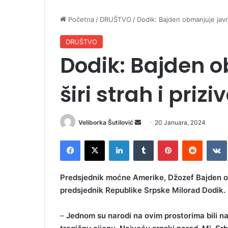
Početna
/
DRUŠTVO
/
Dodik: Bajden obmanjuje javnos
DRUŠTVO
Dodik: Bajden o
širi strah i prizi
Veliborka Šutilović
S
20 Januara, 2024
e
Facebook
X
LinkedIn
Tumblr
Pinterest
Reddit
VK
n
d
a
Predsjednik moćne Amerike, Džozef Bajden obma
n
predsjednik Republike Srpske Milorad Dodik.
e
m
–
Јednom su narodi na ovim prostorima bili naivn
a