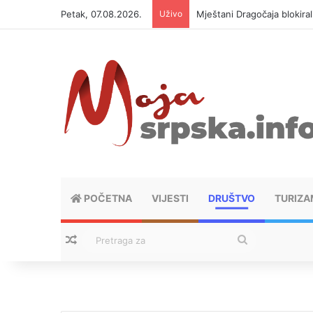
Petak, 07.08.2026.
Uživo
Mještani Dragočaja blokiral
POČETNA
VIJESTI
DRUŠTVO
TURIZA
Nasumični tekstovi
Pretraga
za