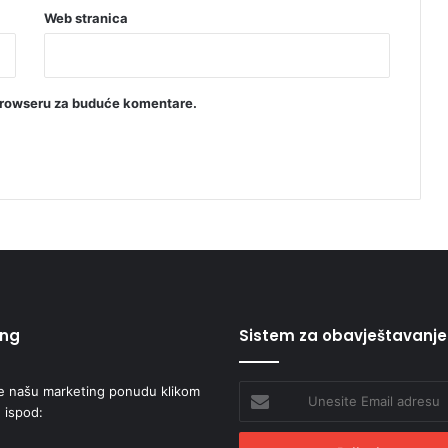
j
Web stranica
e
b
a
z
browseru za buduće komentare.
i
l
i
k
a
ing
Sistem za obavještavanje
e našu marketing ponudu klikom
Unesite
 ispod:
Email
adresu