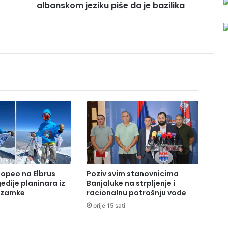
albanskom jeziku piše da je bazilika
s
k
e
s
v
e
t
i
n
j
e
o
g
r
a
đ
popeo na Elbrus
Poziv svim stanovnicima
e
edije planinara iz
Banjaluke na strpljenje i
n
o zamke
racionalnu potrošnju vode
i
prije 15 sati
,
n