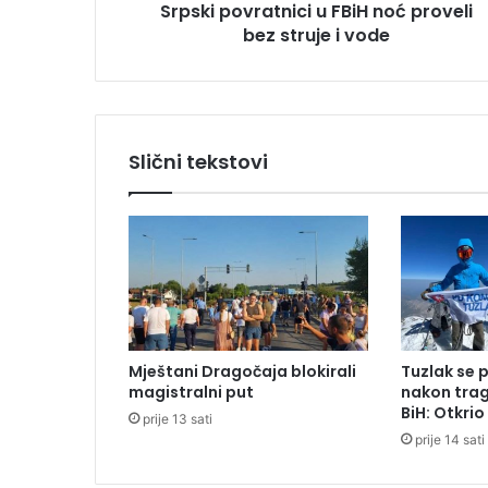
Srpski povratnici u FBiH noć proveli
a
s
bez struje i vode
n
i
j
e
g
Slični tekstovi
o
m
i
l
e
d
o
m
:
Mještani Dragočaja blokirali
Tuzlak se 
S
magistralni put
nakon trag
r
BiH: Otkri
prije 13 sati
p
prije 14 sati
s
k