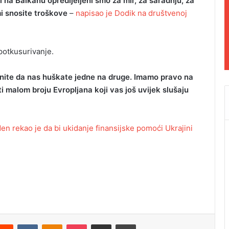
i na Balkanu opredijeljeni smo za mir, za saradnju, za
mi snosite troškove
–
napisao je Dodik na društvenoj
 potkusurivanje.
tanite da nas huškate jedne na druge. Imamo pravo na
i malom broju Evropljana koji vas još uvijek slušaju
en rekao je da bi ukidanje finansijske pomoći Ukrajini
Reddit
VKontakte
Odnoklassniki
Pocket
Podijeli putem Emaila
Odštampaj