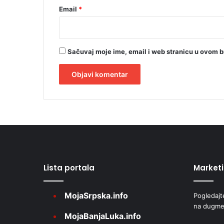
v
Email
*
e
l
i
b
Sačuvaj moje ime, email i web stranicu u ovom 
e
z
s
t
A
r
l
u
t
j
e
e
i
r
v
o
Lista portala
Market
n
d
a
e
MojaSrpska.info
Pogledajt
t
na dugme
i
MojaBanjaLuka.info