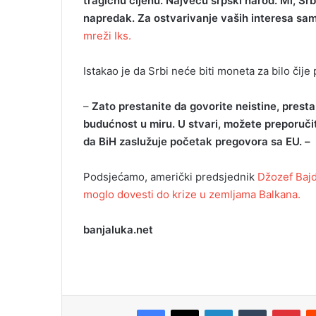
tragičnu cijenu. Najveću srpski narod. Mi, Srb
i
napredak. Za ostvarivanje vaših interesa sa
l
mreži Iks.
Istakao je da Srbi neće biti moneta za bilo čije
–
Zato prestanite da govorite neistine, pres
budućnost u miru. U stvari, možete preporučit
da BiH zaslužuje početak pregovora sa EU. –
Podsjećamo, američki predsjednik
Džozef Bajd
moglo dovesti do krize u zemljama Balkana.
banjaluka.net
Facebook
X
LinkedIn
Tumblr
Pinterest