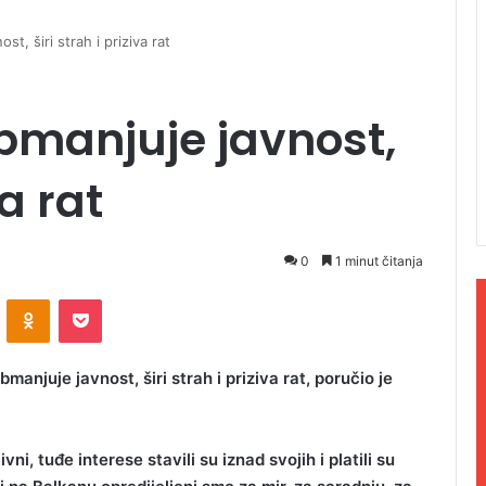
t, širi strah i priziva rat
bmanjuje javnost,
va rat
0
1 minut čitanja
ontakte
Odnoklassniki
Pocket
njuje javnost, širi strah i priziva rat, poručio je
i, tuđe interese stavili su iznad svojih i platili su