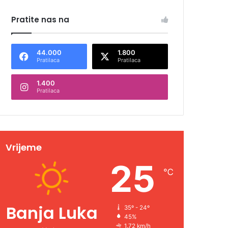
Pratite nas na
44.000
1.800
Pratilaca
Pratilaca
1.400
Pratilaca
Vrijeme
25
℃
Banja Luka
35º - 24º
45%
1.72 km/h