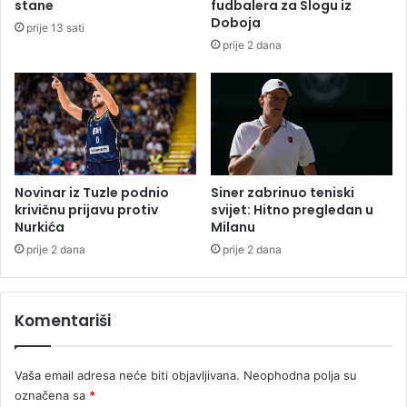
stane
fudbalera za Slogu iz
j
Doboja
prije 13 sati
s
prije 2 dana
k
e
u
s
l
u
g
e
Novinar iz Tuzle podnio
Siner zabrinuo teniski
n
krivičnu prijavu protiv
svijet: Hitno pregledan u
Nurkića
Milanu
i
ž
prije 2 dana
prije 2 dana
a
,
p
Komentariši
r
o
c
Vaša email adresa neće biti objavljivana.
Neophodna polja su
e
označena sa
*
d