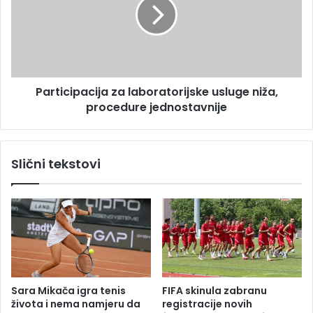
j
t
s
i
a
c
m
i
o
p
m
a
Participacija za laboratorijske usluge niža,
r
c
v
procedure jednostavnije
i
i
j
c
a
e
z
Slični tekstovi
a
l
a
b
o
r
a
t
o
Sara Mikača igra tenis
FIFA skinula zabranu
r
života i nema namjeru da
registracije novih
i