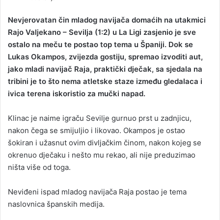
n
d
Nevjerovatan čin mladog navijača domaćih na utakmici
a
Rajo Valjekano – Sevilja (1:2) u La Ligi zasjenio je sve
n
ostalo na meču te postao top tema u Španiji. Dok se
e
Lukas Okampos, zvijezda gostiju, spremao izvoditi aut,
m
jako mladi navijač Raja, praktički dječak, sa sjedala na
a
tribini je to što nema atletske staze između gledalaca i
i
ivica terena iskoristio za mučki napad.
l
Klinac je naime igraču Sevilje gurnuo prst u zadnjicu,
nakon čega se smijuljio i likovao. Okampos je ostao
šokiran i užasnut ovim divljačkim činom, nakon kojeg se
okrenuo dječaku i nešto mu rekao, ali nije preduzimao
ništa više od toga.
Neviđeni ispad mladog navijača Raja postao je tema
naslovnica španskih medija.