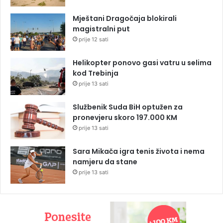
Mještani Dragočaja blokirali
magistralni put
prije 12 sati
Helikopter ponovo gasi vatru u selima
kod Trebinja
prije 13 sati
Službenik Suda BiH optužen za
pronevjeru skoro 197.000 KM
prije 13 sati
Sara Mikača igra tenis života i nema
namjeru da stane
prije 13 sati