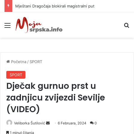
Mještani Dragočaja blokirali magistralni put
Meni
P
Početna
/
SPORT
SPORT
Dječak gurnuo prst u
zadnjicu zvijezdi Sevilje
(VIDEO)
Veliborka Šutilović
S
6 Februara, 2024
0
e
1 minut čitanja