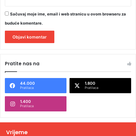
Sačuvaj moje ime, email i web stranicu u ovom browseru za
buduće komentare.
A
l
Pratite nas na
t
e
44.000
1.800
r
Pratilaca
Pratilaca
n
1.400
a
Pratilaca
t
i
v
Vrijeme