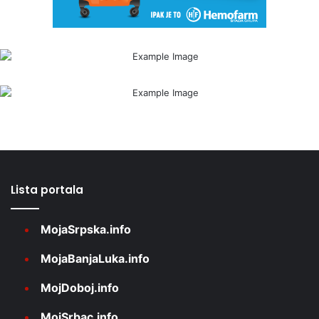
Lista portala
MojaSrpska.info
MojaBanjaLuka.info
MojDoboj.info
MojSrbac.info