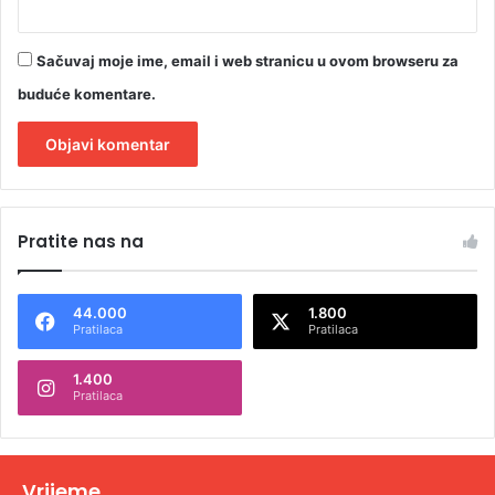
Sačuvaj moje ime, email i web stranicu u ovom browseru za
buduće komentare.
A
l
Pratite nas na
t
e
44.000
1.800
r
Pratilaca
Pratilaca
n
1.400
a
Pratilaca
t
i
v
Vrijeme