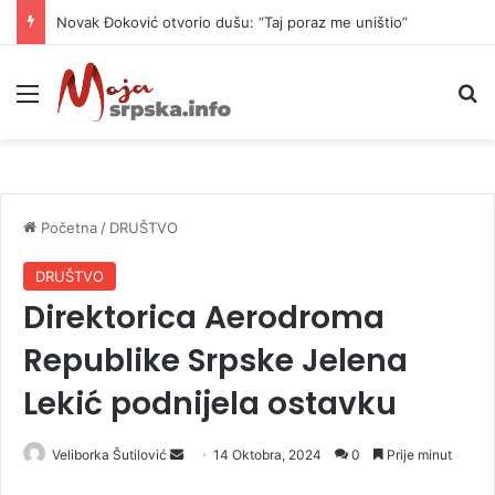
Novak Đoković otvorio dušu: “Taj poraz me uništio”
Meni
P
Početna
/
DRUŠTVO
DRUŠTVO
Direktorica Aerodroma
Republike Srpske Jelena
Lekić podnijela ostavku
Veliborka Šutilović
S
14 Oktobra, 2024
0
Prije minut
e