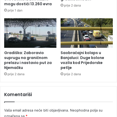
o
mogu dostići 13.260 evra
prije 2 dana
d
prije 1 dan
i
c
e
–
u
n
a
r
Gradiška: Zaboravio
Saobraćajni kolaps u
o
suprugu na graničnom
Banjaluci: Duge kolone
d
prelazu i nastavio put za
vozila kod Prijedorske
Njemačku
petlje
u
p
prije 2 dana
prije 2 dana
o
z
n
Komentariši
a
t
k
Vaša email adresa neće biti objavljivana.
Neophodna polja su
a
označena sa
*
o