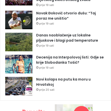
prije 19 sati
Novak Đoković otvorio dušu: “Taj
poraz me uništio”
prije 19 sati
Danas naoblačenje uz lokalne
pljuskove i blagi pad temperature
prije 19 sati
Decenija na Interpolovoj listi: Gdje se
krije Slobodanka Tošić?
prije 19 sati
Novi kolaps na putu ka moru u
Hrvatskoj
prije 20 sati