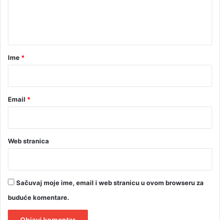
n
t
a
r
Ime
*
*
Email
*
Web stranica
Sačuvaj moje ime, email i web stranicu u ovom browseru za
buduće komentare.