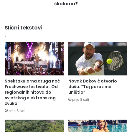
o
školama?
l
v
a
r
ž
a
n
Slični tekstovi
t
i
i
h
l
d
o
o
s
j
e
a
k
v
u
a
ć
o
Spektakularna druga noć
Novak Đoković otvorio
a
b
Freshwave festivala : Od
dušu: “Taj poraz me
m
o
regionalnih hitova do
uništio”
a
m
svjetskog elektronskog
prije 8 sati
b
zvuka
a
prije 8 sati
m
a
u