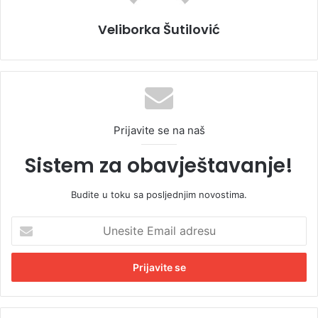
Veliborka Šutilović
Prijavite se na naš
Sistem za obavještavanje!
Budite u toku sa posljednjim novostima.
U
n
e
s
i
t
e