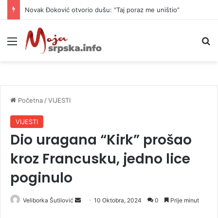
Novak Đoković otvorio dušu: “Taj poraz me uništio”
Meni
P
Početna
/
VIJESTI
VIJESTI
Dio uragana “Kirk” prošao
kroz Francusku, jedno lice
poginulo
Veliborka Šutilović
S
10 Oktobra, 2024
0
Prije minut
e