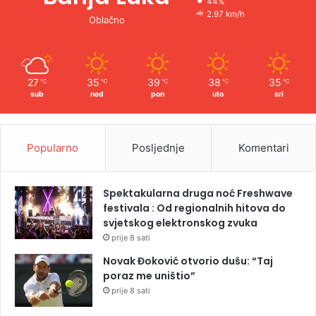
44%
2.97 km/h
Oblačno
27
35
39
38
35
℃
℃
℃
℃
℃
sub
ned
pon
uto
sri
Popularno
Posljednje
Komentari
Spektakularna druga noć Freshwave
festivala : Od regionalnih hitova do
svjetskog elektronskog zvuka
prije 8 sati
Novak Đoković otvorio dušu: “Taj
poraz me uništio”
prije 8 sati