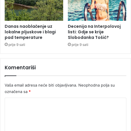
š
k
o
l
a
Danas naoblačenje uz
Decenija na Interpolovoj
lokalne pljuskove i blagi
listi: Gdje se krije
m
pad temperature
Slobodanka Tošić?
a
?
prije 9 sati
prije 9 sati
Komentariši
Vaša email adresa neće biti objavljivana.
Neophodna polja su
označena sa
*
K
o
m
e