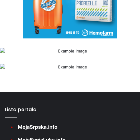
Lista portala
MojaSrpska.info
MojaBanjaLuka.info