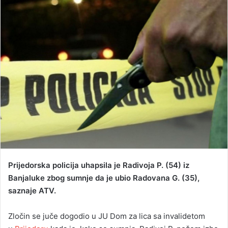
a
n
e
m
a
i
l
Prijedorska policija uhapsila je Radivoja P. (54) iz
Banjaluke zbog sumnje da je ubio Radovana G. (35),
saznaje ATV.
Zločin se juče dogodio u JU Dom za lica sa invalidetom