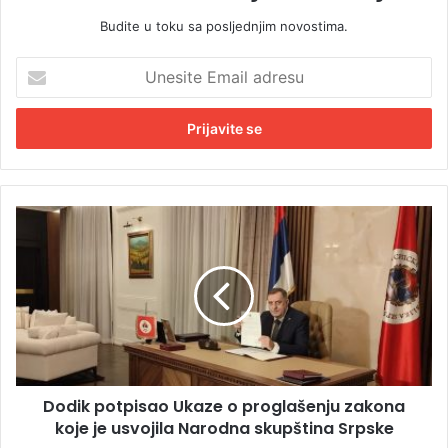
Budite u toku sa posljednjim novostima.
U
n
e
s
i
t
e
E
D
m
o
a
d
i
i
l
k
a
p
d
o
r
t
e
p
s
Dodik potpisao Ukaze o proglašenju zakona
i
u
koje je usvojila Narodna skupština Srpske
s
a