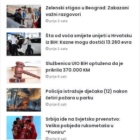
Zelenski stigao u Beograd: Zakazani
važni razgovori
prije 2 sata
Šta od voća smijete unijeti u Hrvatsku
iz BiH: Kazne mogu dostići 13.260 evra
prije 2 sata
Službenica UIO BiH optužena da je
prikrila 370.000 KM
prije 6 sati
Policija istražuje dječaka (12) nakon
četiri požara u parku
prije 6 sati
Srbija ide na Svjetsko prvenstvo:
Velika pobjeda rukometaša u
“Pioniru”
prije 6 sati