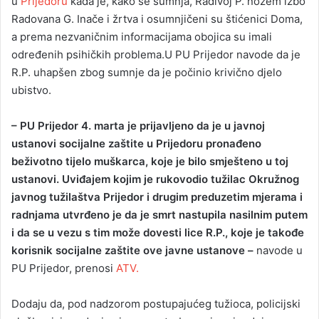
u
Prijedoru
kada je, kako se sumnja, Radivoj P. nožem izbo
Radovana G. Inače i žrtva i osumnjičeni su štićenici Doma,
a prema nezvaničnim informacijama obojica su imali
određenih psihičkih problema.U PU Prijedor navode da je
R.P. uhapšen zbog sumnje da je počinio krivično djelo
ubistvo.
– PU Prijedor 4. marta je prijavljeno da je u javnoj
ustanovi socijalne zaštite u Prijedoru pronađeno
beživotno tijelo muškarca, koje je bilo smješteno u toj
ustanovi. Uviđajem kojim je rukovodio tužilac Okružnog
javnog tužilaštva Prijedor i drugim preduzetim mjerama i
radnjama utvrđeno je da je smrt nastupila nasilnim putem
i da se u vezu s tim može dovesti lice R.P., koje je takođe
korisnik socijalne zaštite ove javne ustanove –
navode u
PU Prijedor, prenosi
ATV.
Dodaju da, pod nadzorom postupajućeg tužioca, policijski