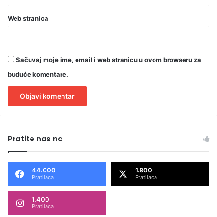
Web stranica
Sačuvaj moje ime, email i web stranicu u ovom browseru za
buduće komentare.
A
l
Pratite nas na
t
e
44.000
1.800
r
Pratilaca
Pratilaca
n
1.400
a
Pratilaca
t