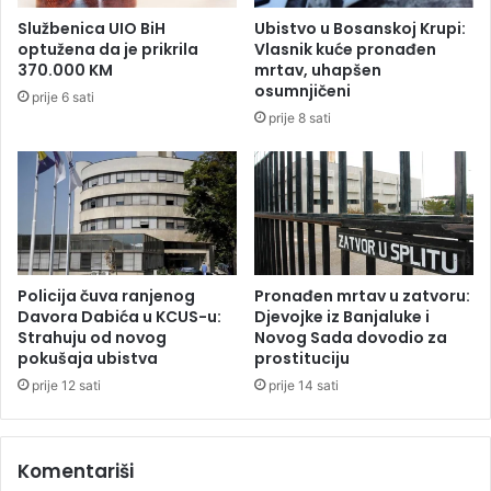
o
s
Službenica UIO BiH
Ubistvo u Bosanskoj Krupi:
n
t
optužena da je prikrila
Vlasnik kuće pronađen
a
a
370.000 KM
mrtav, uhapšen
k
v
osumnjičeni
prije 6 sati
o
a
prije 8 sati
j
S
e
r
j
p
e
s
u
k
s
e
v
o
Policija čuva ranjenog
Pronađen mrtav u zatvoru:
j
Davora Dabića u KCUS-u:
Djevojke iz Banjaluke i
Strahuju od novog
Novog Sada dovodio za
i
pokušaja ubistva
prostituciju
l
a
prije 12 sati
prije 14 sati
N
a
r
Komentariši
o