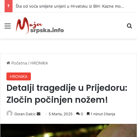
Šta od voća smijete unijeti u Hrvatsku iz BiH: Kazne mogu dostići 13.260 evra
Meni
P
Početna
/
HRONIKA
HRONIKA
Detalji tragedije u Prijedoru:
Zločin počinjen nožem!
Goran Dakic
S
5 Marta, 2025
0
1 minut čitanja
e
n
d