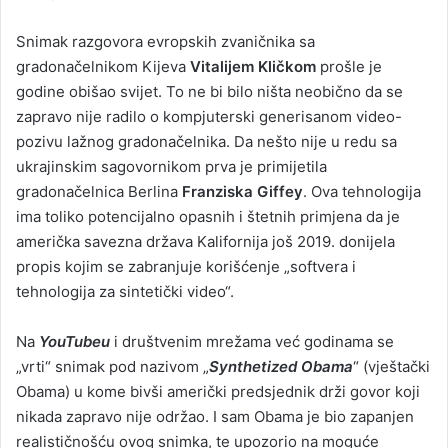
Snimak razgovora evropskih zvaničnika sa
gradonačelnikom Kijeva
Vitalijem Kličkom
prošle je
godine obišao svijet. To ne bi bilo ništa neobično da se
zapravo nije radilo o kompjuterski generisanom video-
pozivu lažnog gradonačelnika. Da nešto nije u redu sa
ukrajinskim sagovornikom prva je primijetila
gradonačelnica Berlina
Franziska Giffey
. Ova tehnologija
ima toliko potencijalno opasnih i štetnih primjena da je
američka savezna država Kalifornija još 2019. donijela
propis kojim se zabranjuje korišćenje „softvera i
tehnologija za sintetički video“.
Na
YouTubeu
i društvenim mrežama već godinama se
„vrti“ snimak pod nazivom „
Synthetized Obama
“ (vještački
Obama) u kome bivši američki predsjednik drži govor koji
nikada zapravo nije održao. I sam Obama je bio zapanjen
realističnošću ovog snimka, te upozorio na moguće