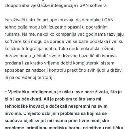
zloupotrebe vještačke inteligencije i GAN softvera.
Istraživači i stručnjaci upozoravaju da deepfake i GAN
tehnologija mogu biti izuzetno opasni u pogrešnim
rukama. Naime, nekoliko kompanija već godinama razvijaju
softvere koji mogu da obrade velike baze podataka i veliku
količinu fotografija osoba. Tako nedemokratski režimi i
države mogu „učitati“ svoje državne baze ličnih isprava
građana i za kratko vrijeme dobiti kompjuterski sistem
sposoban za nadzor i kontrolu praktično svih ljudi u državi
ili na određenoj teritoriji.
– Vještačka inteligencija je ušla u sve pore života, što je
bilo i za očekivati. Ali je problem to što smo mi
tehnološke inovacije dočekali nespremni na svim
nivoima. Umjesto ozbiljnih problema sa kojima se
suočava cijeli svijet mi imamo primitivne medijske
probleme, primitivnu medijsku borbu, primitivnu političku