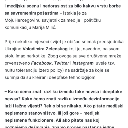
i medijsku scenu i nedoraslost za bilo kakvu vrstu borbe
sa savremenim pošastima –
istakla je za
MojuHercegovinu savjetnik za medije i političku
komunikaciju Marija Milić.
Prije nekoliko mjeseci svijet je obišao snimak predsjednika
Ukrajine
Volodimira Zelenskog
koji je, navodno, na svom
stolu imao narkotike. Zbog ovoga su sve društvene mreže,
prvenstveno
Facebook
,
Twitter
i
Instagram
, uvele tzv.
nultu toleranciju (zero policy) na sadržaje za koje se
sumnja da su kreirani deepfake tehnologijom.
– Kako ćemo znati razliku između fake newsa i deepfake
newsa? Kako ćemo znati razliku između dezinformacije,
laži i lažne vijesti? Reklo bi se nikako. Ako pitate medijski
nepismeno stanovništvo. Ili još gore – medijski
nepismene funkcionere. Ali ako pitate nas koji
poznajemo dešavanja, znamo proces nastanka jedne