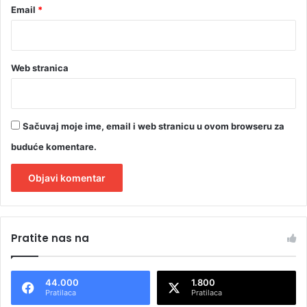
Email
*
Web stranica
Sačuvaj moje ime, email i web stranicu u ovom browseru za
buduće komentare.
A
l
Pratite nas na
t
e
44.000
1.800
r
Pratilaca
Pratilaca
n