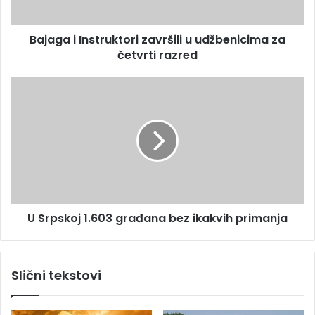
r
I
e
n
s
Bajaga i Instruktori završili u udžbenicima za
s
u
četvrti razred
t
r
u
U
k
S
t
r
o
p
r
s
i
k
z
o
a
j
v
1
r
U Srpskoj 1.603 građana bez ikakvih primanja
.
š
6
i
0
l
3
Slični tekstovi
i
g
u
r
u
a