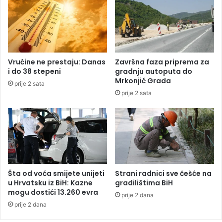
d
đ
ž
a
b
n
e
a
n
b
i
e
Vrućine ne prestaju: Danas
Završna faza priprema za
c
z
i do 38 stepeni
gradnju autoputa do
i
i
Mrkonjić Grada
prije 2 sata
m
k
prije 2 sata
a
a
z
k
a
v
č
i
e
h
t
p
v
r
r
i
Šta od voća smijete unijeti
Strani radnici sve češće na
t
m
u Hrvatsku iz BiH: Kazne
gradilištima BiH
i
mogu dostići 13.260 evra
a
prije 2 dana
r
n
prije 2 dana
a
j
z