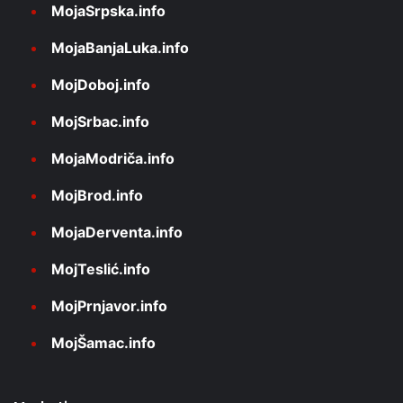
MojaSrpska.info
MojaBanjaLuka.info
MojDoboj.info
MojSrbac.info
MojaModriča.info
MojBrod.info
MojaDerventa.info
MojTeslić.info
MojPrnjavor.info
MojŠamac.info