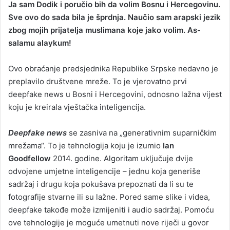
Ja sam Dodik i poručio bih da volim Bosnu i Hercegovinu.
n
Sve ovo do sada bila je šprdnja. Naučio sam arapski jezik
d
zbog mojih prijatelja muslimana koje jako volim. As-
a
salamu alaykum!
n
e
Ovo obraćanje predsjednika Republike Srpske nedavno je
m
a
preplavilo društvene mreže. To je vjerovatno prvi
i
deepfake news u Bosni i Hercegovini, odnosno lažna vijest
l
koju je kreirala vještačka inteligencija.
Deepfake news
se zasniva na „generativnim suparničkim
mrežama“. To je tehnologija koju je izumio
Ian
Goodfellow
2014. godine. Algoritam uključuje dvije
odvojene umjetne inteligencije – jednu koja generiše
sadržaj i drugu koja pokušava prepoznati da li su te
fotografije stvarne ili su lažne. Pored same slike i videa,
deepfake takođe može izmijeniti i audio sadržaj. Pomoću
ove tehnologije je moguće umetnuti nove riječi u govor