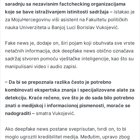
saradnju sa nezavisnim factchecking organizacijama
koje se bave istraživanjem istinitosti sadržaja –
istakao je
za MojuHercegovinu viši asistent na Fakultetu političkih
nauka Univerziteta u Banjoj Luci Borislav Vukojević.
Fake news je, dodaje on, širi pojam koji obuhvata sve vrste
netačnih informacija, dok deepfake news obično označava
sadržaj stvoren pomoću vještačke inteligencije, kao što su
manipulisani video i audio zapisi.
– Da bi se prepoznala razlika često je potrebno
kombinovati ekspertska znanja i specijalizovane alate za
detekciju. Kraće rečeno, sve što je do sada bilo potrebno
znati o medijskoj i informacionoj pismenosti, moraće se
nadograditi –
smatra Vukojević.
Ako deepfake news postane sveprisutan, tvrdi on, to bi
moglo ugroziti kredibilitet medija. Međutim, upravo zbog