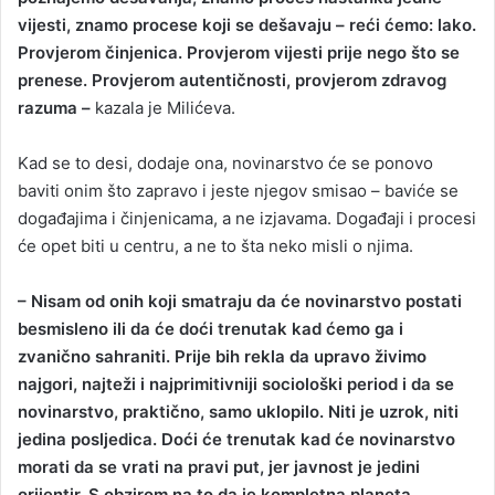
vijesti, znamo procese koji se dešavaju – reći ćemo: lako.
Provjerom činjenica. Provjerom vijesti prije nego što se
prenese. Provjerom autentičnosti, provjerom zdravog
razuma –
kazala je Milićeva.
Kad se to desi, dodaje ona, novinarstvo će se ponovo
baviti onim što zapravo i jeste njegov smisao – baviće se
događajima i činjenicama, a ne izjavama. Događaji i procesi
će opet biti u centru, a ne to šta neko misli o njima.
– Nisam od onih koji smatraju da će novinarstvo postati
besmisleno ili da će doći trenutak kad ćemo ga i
zvanično sahraniti. Prije bih rekla da upravo živimo
najgori, najteži i najprimitivniji sociološki period i da se
novinarstvo, praktično, samo uklopilo. Niti je uzrok, niti
jedina posljedica. Doći će trenutak kad će novinarstvo
morati da se vrati na pravi put, jer javnost je jedini
orijentir. S obzirom na to da je kompletna planeta