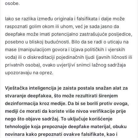
osobe.
Iako se razlika između originala i falsifikata i dalje može
raspoznati golim okom ili uhom, već je sada jasno da
deepfake može imati potencijalno zastrašujuće posljedice,
posebno u bliskoj budućnosti. Bilo da se radi o uticaju na
mase (manipulacijom govora i izjava političkih i vjerskih
vođa) ili o diskreditaciji pojedinačnih ljudi (javnih ličnosti ili
privatnih osoba), ovako uvjerljivi snimci lažnog sadržaja
upozoravaju na oprez.
Vještačka inteligencija je zaista postala snažan alat za
stvaranje deepfakea, što može rezultirati širenjem
dezinformacija kroz medije. Da bi se borili protiv ovoga,
mediji će morati da koriste više nivoa verifikacije prije
nego što objave sadržaj. To uključuje korišćenje
tehnologije koja prepoznaje deepfake materijal, obuku
novinara kako prepoznati ovakve falsifikate, kao i