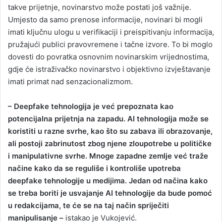
takve prijetnje, novinarstvo može postati još važnije.
Umjesto da samo prenose informacije, novinari bi mogli
imati ključnu ulogu u verifikaciji i preispitivanju informacija,
pružajući publici pravovremene i tačne izvore. To bi moglo
dovesti do povratka osnovnim novinarskim vrijednostima,
gdje će istraživačko novinarstvo i objektivno izvještavanje
imati primat nad senzacionalizmom.
– Deepfake tehnologija je već prepoznata kao
potencijalna prijetnja na zapadu. AI tehnologija može se
koristiti u razne svrhe, kao što su zabava ili obrazovanje,
ali postoji zabrinutost zbog njene zloupotrebe u političke
i manipulativne svrhe. Mnoge zapadne zemlje već traže
načine kako da se reguliše i kontroliše upotreba
deepfake tehnologije u medijima. Jedan od načina kako
se treba boriti je usvajanje AI tehnologije da bude pomoć
u redakcijama, te će se na taj način spriječiti
manipulisanje –
istakao je Vukojević.