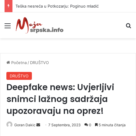
Teška nesreća u Potkozarju: Poginuo mladić
Meni
P
Početna
/
DRUŠTVO
DRUŠTVO
Deepfake news: Uvjerljivi
snimci lažnog sadržaja
upozoravaju na oprez!
Goran Dakic
S
7 Septembra, 2023
0
5 minuta čitanja
e