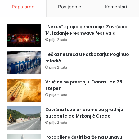
Popularno
Posljednje
Komentari
“Nexus“ spojio generacije: Završeno
14. izdanje Freshwave festivala
prije 2 sata
Teška nesreća u Potkozarju: Poginuo
mladić
prije 2 sata
Vrućine ne prestaju: Danas i do 38
stepeni
prije 2 sata
Završna faza priprema za gradnju
autoputa do Mrkonjić Grada
prije 2 sata
Potopljene četiri barže na Dunavu