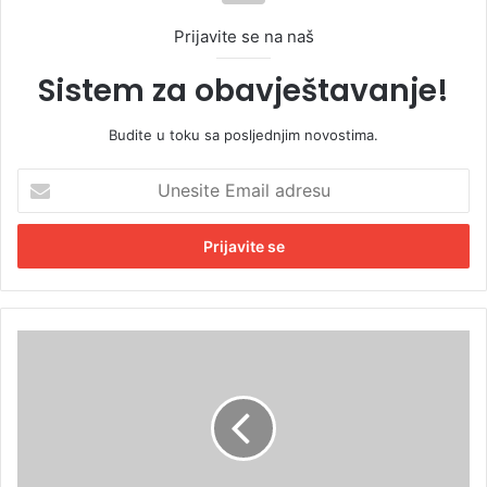
Prijavite se na naš
Sistem za obavještavanje!
Budite u toku sa posljednjim novostima.
U
n
e
s
i
t
e
E
B
m
a
a
j
i
a
l
g
a
a
d
i