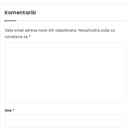
a
r
Komentariši
e
d
Vaša email adresa neće biti objavljivana.
Neophodna polja su
označena sa
*
K
o
m
e
n
t
a
r
Ime
*
*