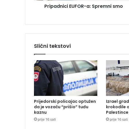
u
Pripadnici EUFOR-a: Spremni smo
i
E
U
F
O
R
-
Slični tekstovi
a
:
S
p
r
e
m
n
i
Prijedorski policajac optužen
Izrael grad
s
da je vozaču “prišio” tuđu
krokodile 
m
kaznu
Palestince
o
prije 16 sati
prije 16 sati