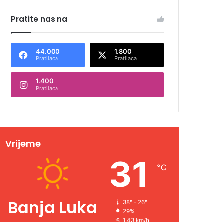
Pratite nas na
44.000
1.800
Pratilaca
Pratilaca
1.400
Pratilaca
Vrijeme
31
℃
Banja Luka
38º - 26º
29%
1.43 km/h