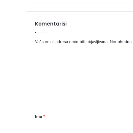
Komentariši
Vaša email adresa neće biti objavljivana.
Neophodna p
K
o
m
e
n
t
a
r
Ime
*
*