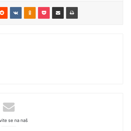
Reddit
VKontakte
Odnoklassniki
Pocket
Podijeli putem Emaila
Odštampaj
vite se na naš