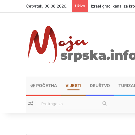
Četvrtak, 06.08.2026.
Uživo
Izrael gradi kanal za kr
POČETNA
VIJESTI
DRUŠTVO
TURIZA
Nasumični tekstovi
Pretraga
za