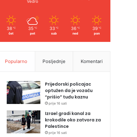
Vedro
38
35
33
36
39
℃
℃
℃
℃
℃
čet
pet
sub
ned
pon
Popularno
Posljednje
Komentari
Prijedorski policajac
optužen da je vozaču
“prišio” tuđu kaznu
prije 16 sati
Izrael gradi kanal za
krokodile oko zatvora za
Palestince
prije 16 sati