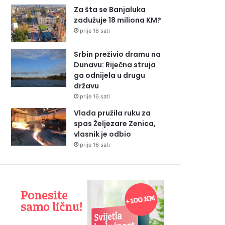
Za šta se Banjaluka
zadužuje 18 miliona KM?
prije 16 sati
Srbin preživio dramu na
Dunavu: Riječna struja
ga odnijela u drugu
državu
prije 16 sati
Vlada pružila ruku za
spas Željezare Zenica,
vlasnik je odbio
prije 16 sati