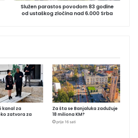
Služen parastos povodom 83 godine
a
od ustaškog zločina nad 6.000 Srba
s
t
o
s
p
o
v
o
d
o
m
8
3
g
o
i kanal za
Za šta se Banjaluka zadužuje
d
oko zatvora za
18 miliona KM?
i
prije 16 sati
n
e
o