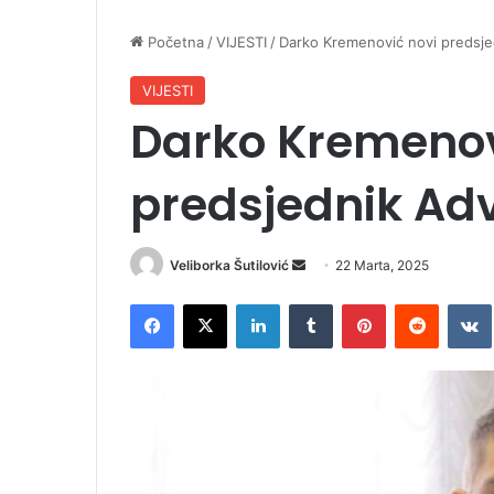
Početna
/
VIJESTI
/
Darko Kremenović novi predsj
VIJESTI
Darko Kremenov
predsjednik Ad
Veliborka Šutilović
S
22 Marta, 2025
e
Facebook
X
LinkedIn
Tumblr
Pinterest
Reddit
VK
n
d
a
n
e
m
a