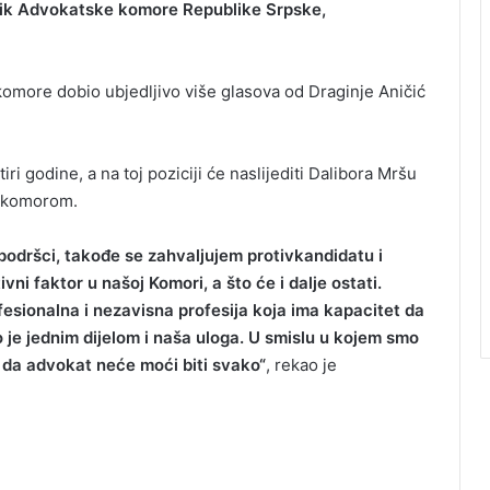
ik Advokatske komore Republike Srpske,
komore dobio ubjedljivo više glasova od Draginje Aničić
i godine, a na toj poziciji će naslijediti Dalibora Mršu
m komorom.
odršci, takođe se zahvaljujem protivkandidatu i
vni faktor u našoj Komori, a što će i dalje ostati.
sionalna i nezavisna profesija koja ima kapacitet da
 je jednim dijelom i naša uloga. U smislu u kojem smo
i da advokat neće moći biti svako“
, rekao je