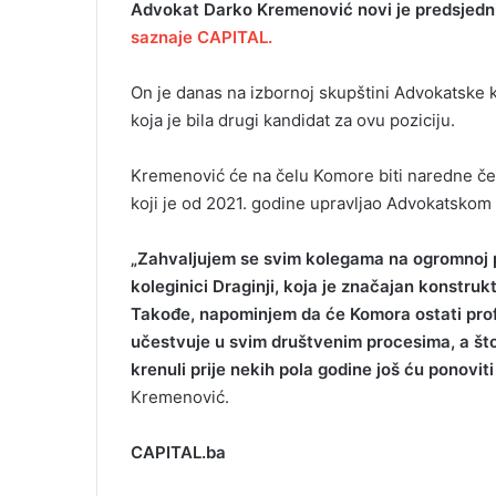
Advokat Darko Kremenović novi je predsjedn
saznaje CAPITAL.
On je danas na izbornoj skupštini Advokatske 
koja je bila drugi kandidat za ovu poziciju.
Kremenović će na čelu Komore biti naredne četir
koji je od 2021. godine upravljao Advokatsko
„Zahvaljujem se svim kolegama na ogromnoj p
koleginici Draginji, koja je značajan konstrukti
Takođe, napominjem da će Komora ostati profe
učestvuje u svim društvenim procesima, a što
krenuli prije nekih pola godine još ću ponovit
Kremenović.
CAPITAL.ba