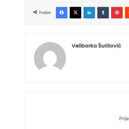
Facebook
X
LinkedIn
Tumblr
Pinterest
Podijeli
Veliborka Šutilović
Prija