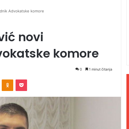
ednik Advokatske komore
ić novi
vokatske komore
0
1 minut čitanja
ontakte
Odnoklassniki
Pocket