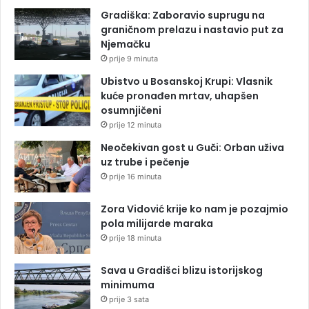
Gradiška: Zaboravio suprugu na
graničnom prelazu i nastavio put za
Njemačku
prije 9 minuta
Ubistvo u Bosanskoj Krupi: Vlasnik
kuće pronađen mrtav, uhapšen
osumnjičeni
prije 12 minuta
Neočekivan gost u Guči: Orban uživa
uz trube i pečenje
prije 16 minuta
Zora Vidović krije ko nam je pozajmio
pola milijarde maraka
prije 18 minuta
Sava u Gradišci blizu istorijskog
minimuma
prije 3 sata