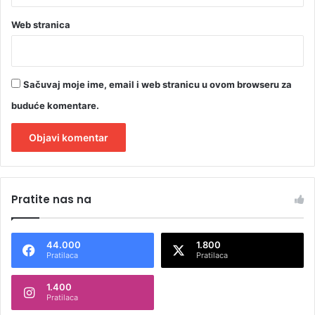
Web stranica
Sačuvaj moje ime, email i web stranicu u ovom browseru za
buduće komentare.
A
l
Pratite nas na
t
e
44.000
1.800
r
Pratilaca
Pratilaca
n
1.400
a
Pratilaca
t