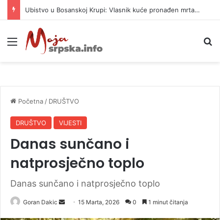
Ubistvo u Bosanskoj Krupi: Vlasnik kuće pronađen mrtav, uhapšen osumnjičeni
Meni
P
Početna
/
DRUŠTVO
DRUŠTVO
VIJESTI
Danas sunčano i
natprosječno toplo
Danas sunčano i natprosječno toplo
Goran Dakic
S
15 Marta, 2026
0
1 minut čitanja
e