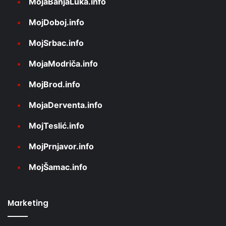
MojaBanjaLuka.info
MojDoboj.info
MojSrbac.info
MojaModriča.info
MojBrod.info
MojaDerventa.info
MojTeslić.info
MojPrnjavor.info
MojŠamac.info
Marketing