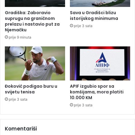
k
e
u
u
Gradiška: Zaboravio
Sava u Gradišci blizu
A
R
suprugu na graničnom
istorijskog minimuma
r
S
prelazu i nastavio put za
prije 3 sata
a
,
Njemačku
b
s
prije 9 minuta
i
a
j
m
u
o
d
e
v
e
t
Đoković podigao buru u
APIF izgubio spor sa
p
svijetu tenisa
komšijama, mora platiti
10.000 KM
l
prije 3 sata
a
prije 3 sata
n
i
r
Komentariši
a