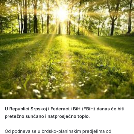
n
d
a
n
e
m
a
i
l
U Republici Srpskoj i Federaciji BiH /FBiH/ danas će biti
pretežno sunčano i natprosječno toplo.
Od podneva se u brdsko-planinskim predjelima od