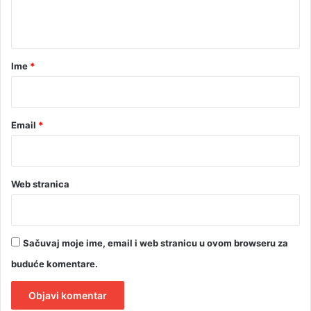
i
t
h
r
a
a
r
Ime
*
z
*
l
o
g
Email
*
a
Web stranica
Sačuvaj moje ime, email i web stranicu u ovom browseru za
buduće komentare.