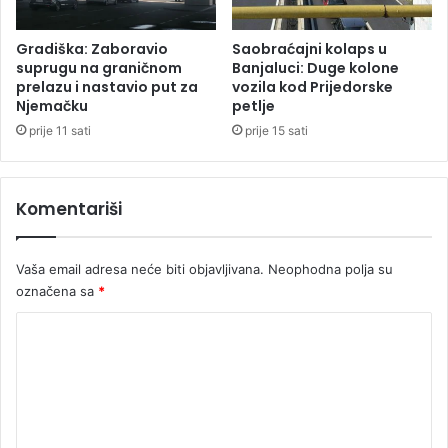
v
S
a
Gradiška: Zaboravio
Saobraćajni kolaps u
r
suprugu na graničnom
Banjaluci: Duge kolone
a
prelazu i nastavio put za
vozila kod Prijedorske
Njemačku
petlje
j
e
prije 11 sati
prije 15 sati
v
a
i
Komentariši
z
b
e
Vaša email adresa neće biti objavljivana.
Neophodna polja su
z
označena sa
*
b
j
K
e
o
d
n
m
o
e
s
n
n