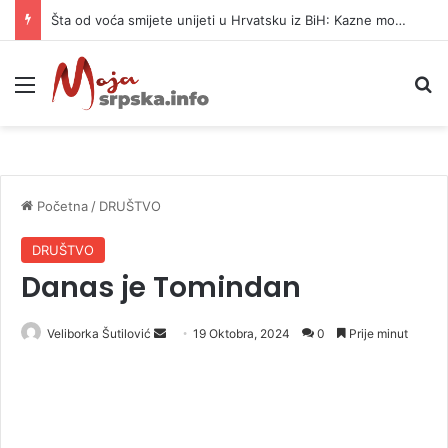
Šta od voća smijete unijeti u Hrvatsku iz BiH: Kazne mogu dostići 13.260 evra
Meni
P
Početna
/
DRUŠTVO
DRUŠTVO
Danas je Tomindan
Veliborka Šutilović
S
19 Oktobra, 2024
0
Prije minut
e
n
d
a