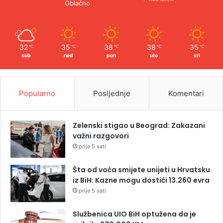
Oblačno
32
35
38
38
35
℃
℃
℃
℃
℃
sub
ned
pon
uto
sri
Popularno
Posljednje
Komentari
Zelenski stigao u Beograd: Zakazani
važni razgovori
prije 5 sati
Šta od voća smijete unijeti u Hrvatsku
iz BiH: Kazne mogu dostići 13.260 evra
prije 5 sati
Službenica UIO BiH optužena da je