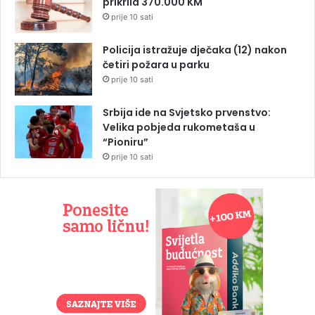
prikrila 370.000 KM
prije 10 sati
Policija istražuje dječaka (12) nakon
četiri požara u parku
prije 10 sati
Srbija ide na Svjetsko prvenstvo:
Velika pobjeda rukometaša u
“Pioniru”
prije 10 sati