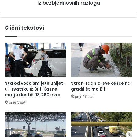
a
iz bezbjednosnih razloga
l
u
b
o
Slični tekstovi
t
k
a
z
a
o
m
e
č
Šta od voća smijete unijeti
Strani radnici sve češće na
e
u Hrvatsku iz BiH: Kazne
gradilištima BiH
v
mogu dostići 13.260 evra
prije 10 sati
e
prije 5 sati
p
r
o
t
i