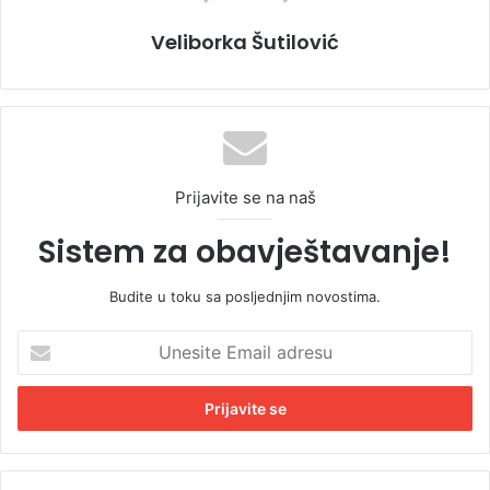
Veliborka Šutilović
Prijavite se na naš
Sistem za obavještavanje!
Budite u toku sa posljednjim novostima.
U
n
e
s
i
t
e