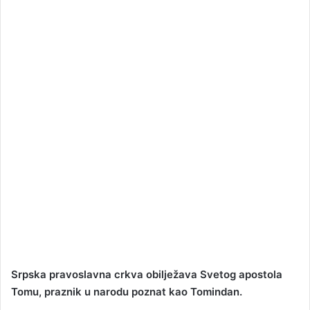
n
e
m
a
i
l
Srpska pravoslavna crkva obilježava Svetog apostola
Tomu, praznik u narodu poznat kao Tomindan.