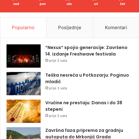
ned
pon
uto
sri
čet
Popularno
Posljednje
Komentari
“Nexus“ spojio generacije: Završeno
14. izdanje Freshwave festivala
prije 3 sata
Teška nesreća u Potkozarju: Poginuo
mladić
prije 3 sata
Vrućine ne prestaju: Danas i do 38
stepeni
prije 3 sata
Završna faza priprema za gradnju
autoputa do Mrkonjić Grada