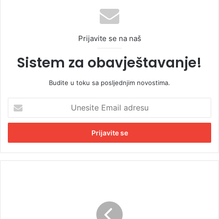
Prijavite se na naš
Sistem za obavještavanje!
Budite u toku sa posljednjim novostima.
U
n
e
s
i
t
e
E
I
m
s
a
t
i
i
l
č