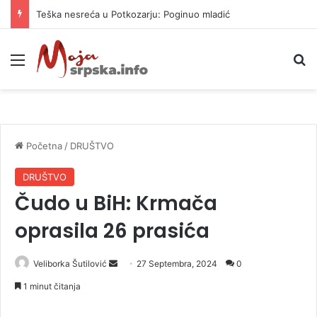
Teška nesreća u Potkozarju: Poginuo mladić
Meni
P
Početna
/
DRUŠTVO
DRUŠTVO
Čudo u BiH: Krmača
oprasila 26 prasića
Veliborka Šutilović
S
27 Septembra, 2024
0
e
1 minut čitanja
n
d