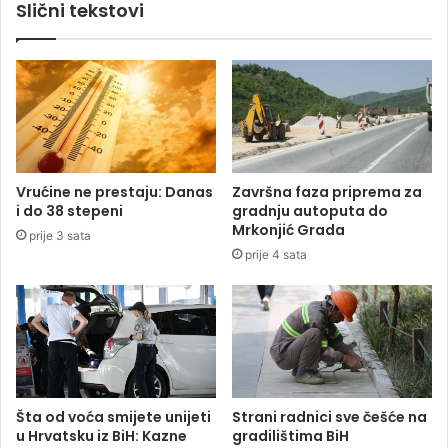
Slični tekstovi
p
s
o
i
r
l
e
a
z
o
a
i
n
n
a
c
n
i
Vrućine ne prestaju: Danas
Završna faza priprema za
e
d
i do 38 stepeni
gradnju autoputa do
p
e
Mrkonjić Grada
prije 3 sata
o
n
prije 4 sata
k
t
r
u
e
k
t
o
n
d
o
P
s
a
t
r
Šta od voća smijete unijeti
Strani radnici sve češće na
i
k
u Hrvatsku iz BiH: Kazne
gradilištima BiH