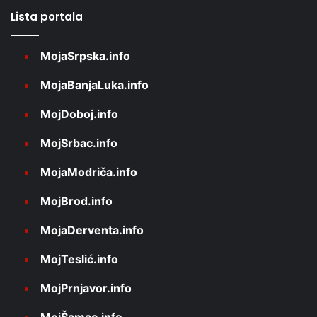
Lista portala
MojaSrpska.info
MojaBanjaLuka.info
MojDoboj.info
MojSrbac.info
MojaModriča.info
MojBrod.info
MojaDerventa.info
MojTeslić.info
MojPrnjavor.info
MojŠamac.info