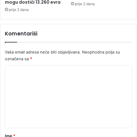
a
mogu dostići 13.260 evra
prije 2 dana
M
prije 2 dana
l
a
d
Komentariši
e
n
S
Vaša email adresa neće biti objavljivana.
Neophodna polja su
t
označena sa
*
o
j
K
a
n
o
o
m
v
e
i
ć
n
t
a
r
Ime
*