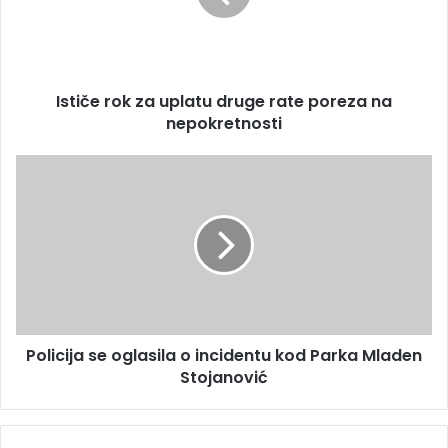
a
e
d
r
r
o
e
k
s
Ističe rok za uplatu druge rate poreza na
z
u
nepokretnosti
a
u
p
P
l
o
a
l
t
i
u
c
d
i
r
j
u
a
g
s
e
Policija se oglasila o incidentu kod Parka Mladen
e
r
Stojanović
o
a
g
t
l
e
a