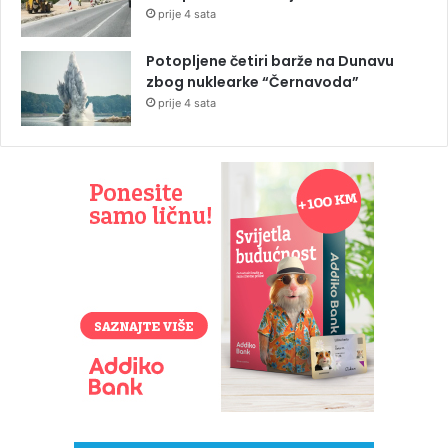
prije 4 sata
Potopljene četiri barže na Dunavu
zbog nuklearke “Černavoda”
prije 4 sata