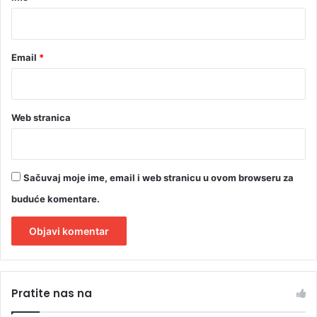
*
Email
*
Web stranica
Sačuvaj moje ime, email i web stranicu u ovom browseru za
buduće komentare.
A
l
Pratite nas na
t