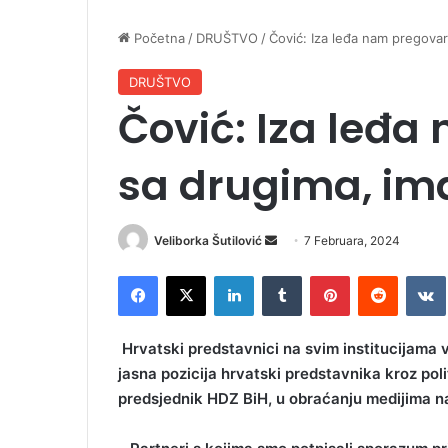
Početna
/
DRUŠTVO
/
Čović: Iza leđa nam pregova
DRUŠTVO
Čović: Iza leđa
sa drugima, im
Veliborka Šutilović
S
7 Februara, 2024
e
Facebook
X
LinkedIn
Tumblr
Pinterest
Reddit
VK
n
d
a
Hrvatski predstavnici na svim institucijama v
n
jasna pozicija hrvatski predstavnika kroz pol
e
predsjednik HDZ BiH, u obraćanju medijima na
m
a