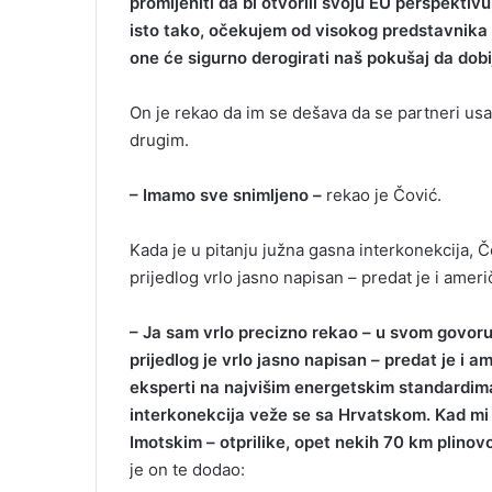
promijeniti da bi otvorili svoju EU perspektiv
isto tako, očekujem od visokog predstavnika d
one će sigurno derogirati naš pokušaj da do
On je rekao da im se dešava da se partneri usa
drugim.
– Imamo sve snimljeno –
rekao je Čović.
Kada je u pitanju južna gasna interkonekcija, Č
prijedlog vrlo jasno napisan – predat je i američk
– Ja sam vrlo precizno rekao – u svom govor
prijedlog je vrlo jasno napisan – predat je i ame
eksperti na najvišim energetskim standardima
interkonekcija veže se sa Hrvatskom. Kad mi 
Imotskim – otprilike, opet nekih 70 km plinovod
je on te dodao: