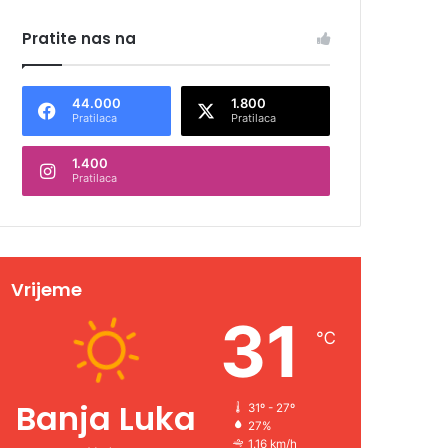
Pratite nas na
44.000
1.800
Pratilaca
Pratilaca
1.400
Pratilaca
Vrijeme
31
℃
Banja Luka
31º - 27º
27%
1.16 km/h