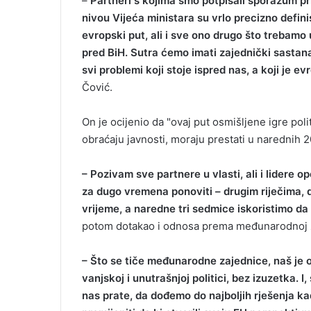
–
Partneri s kojima smo potpisali sporazum pr
i
nivou Vijeća ministara su vrlo precizno definis
l
evropski put, ali i sve ono drugo što trebamo u
pred BiH. Sutra ćemo imati zajednički sastana
svi problemi koji stoje ispred nas, a koji je e
Čović.
On je ocijenio da "ovaj put osmišljene igre pol
obraćaju javnosti, moraju prestati u narednih 2
– Pozivam sve partnere u vlasti, ali i lidere 
za dugo vremena ponoviti – drugim riječima,
vrijeme, a naredne tri sedmice iskoristimo d
potom dotakao i odnosa prema međunarodnoj z
– Što se tiče međunarodne zajednice, naš je o
vanjskoj i unutrašnjoj politici, bez izuzetka. 
nas prate, da dođemo do najboljih rješenja k