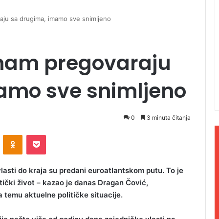
raju sa drugima, imamo sve snimljeno
 nam pregovaraju
amo sve snimljeno
0
3 minuta čitanja
ontakte
Odnoklassniki
Pocket
lasti do kraja su predani euroatlantskom putu. To je
itički život – kazao je danas Dragan Čović,
 temu aktuelne političke situacije.