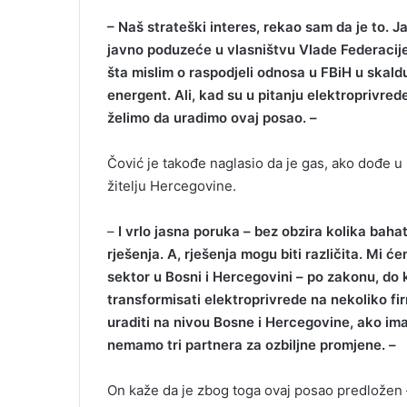
– Naš strateški interes, rekao sam da je to. Ja
javno poduzeće u vlasništvu Vlade Federacije,
šta mislim o raspodjeli odnosa u FBiH u skald
energent. Ali, kad su u pitanju elektroprivred
želimo da uradimo ovaj posao. –
Čović je takođe naglasio da je gas, ako dođe u
žitelju Hercegovine.
–
I vrlo jasna poruka – bez obzira kolika baha
rješenja. A, rješenja mogu biti različita. Mi
sektor u Bosni i Hercegovini – po zakonu, do
transformisati elektroprivrede na nekoliko f
uraditi na nivou Bosne i Hercegovine, ako im
nemamo tri partnera za ozbiljne promjene. –
On kaže da je zbog toga ovaj posao predložen – d