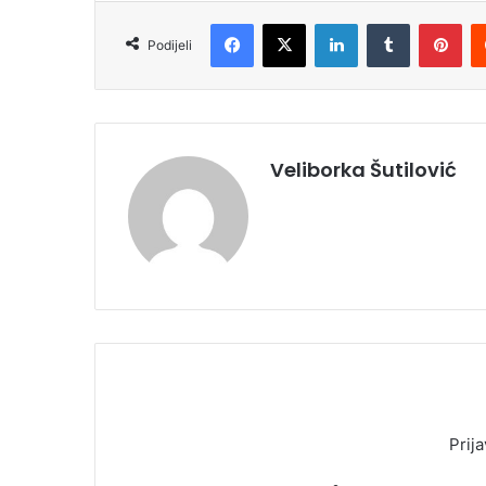
Facebook
X
LinkedIn
Tumblr
Pinterest
Podijeli
Veliborka Šutilović
Prija