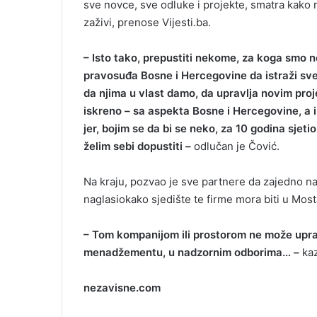
sve novce, sve odluke i projekte, smatra kako 
zaživi, prenose Vijesti.ba.
– Isto tako, prepustiti nekome, za koga smo 
pravosuđa Bosne i Hercegovine da istraži sve
da njima u vlast damo, da upravlja novim proje
iskreno – sa aspekta Bosne i Hercegovine, a 
jer, bojim se da bi se neko, za 10 godina sjeti
želim sebi dopustiti –
odlučan je Čović.
Na kraju, pozvao je sve partnere da zajedno nađ
naglasiokako sjedište te firme mora biti u Most
– Tom kompanijom ili prostorom ne može uprav
menadžementu, u nadzornim odborima… –
kaz
nezavisne.com