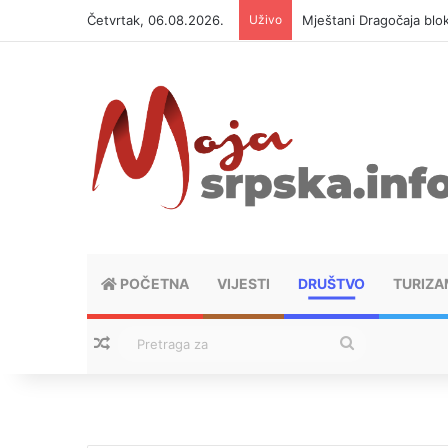
Četvrtak, 06.08.2026.
Uživo
Mještani Dragočaja bloki
POČETNA
VIJESTI
DRUŠTVO
TURIZA
Nasumični tekstovi
Pretraga
za