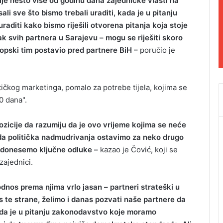
ije nešto više od godinu dana zajedničke vlasti na
ali sve što bismo trebali uraditi, kada je u pitanju
raditi kako bismo riješili otvorena pitanja koja stoje
k svih partnera u Sarajevu – mogu se riješiti skoro
vropski tim postavio pred partnere BiH –
poručio je
itičkog marketinga, pomalo za potrebe tijela, kojima se
0 dana".
opozicije da razumiju da je ovo vrijeme kojima se neće
 da politička nadmudrivanja ostavimo za neko drugo
a donesemo ključne odluke –
kazao je Čović, koji se
ajednici.
dnos prema njima vrlo jasan – partneri strateški u
I, s te strane, želimo i danas pozvati naše partnere da
ada je u pitanju zakonodavstvo koje moramo