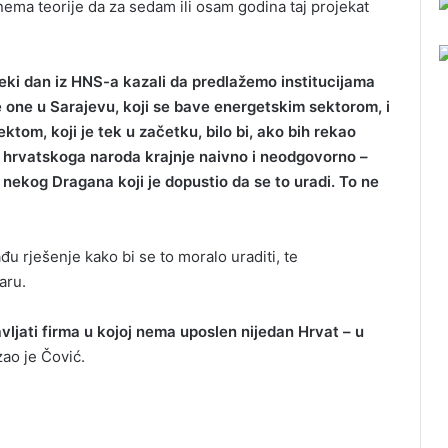
nema teorije da za sedam ili osam godina taj projekat
neki dan iz HNS-a kazali da predlažemo institucijama
 one u Sarajevu, koji se bave energetskim sektorom, i
ktom, koji je tek u začetku, bilo bi, ako bih rekao
i hrvatskoga naroda krajnje naivno i neodgovorno –
o nekog Dragana koji je dopustio da se to uradi. To ne
u rješenje kako bi se to moralo uraditi, te
aru.
ljati firma u kojoj nema uposlen nijedan Hrvat – u
ao je Čović.