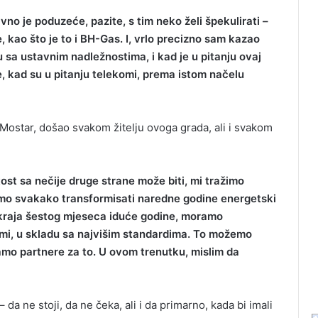
vno je poduzeće, pazite, s tim neko želi špekulirati –
 kao što je to i BH-Gas. I, vrlo precizno sam kazao
u sa ustavnim nadležnostima, i kad je u pitanju ovaj
e, kad su u pitanju telekomi, prema istom načelu
 Mostar, došao svakom žitelju ovoga grada, ali i svakom
tost sa nečije druge strane može biti, mi tražimo
 ćemo svakako transformisati naredne godine energetski
 kraja šestog mjeseca iduće godine, moramo
irmi, u skladu sa najvišim standardima. To možemo
amo partnere za to. U ovom trenutku, mislim da
a ne stoji, da ne čeka, ali i da primarno, kada bi imali