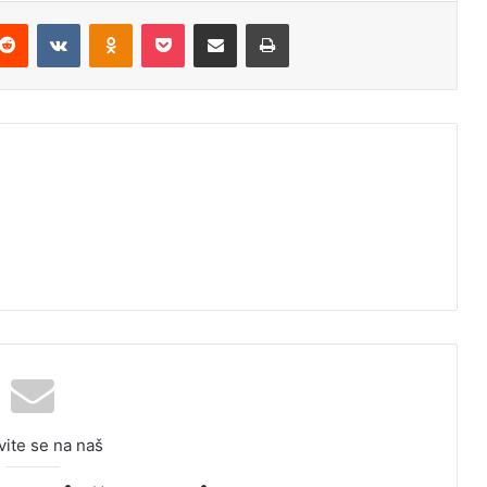
Reddit
VKontakte
Odnoklassniki
Pocket
Podijeli putem Emaila
Odštampaj
vite se na naš