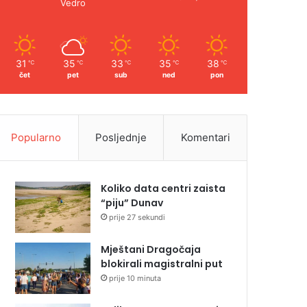
Vedro
31
35
33
35
38
℃
℃
℃
℃
℃
čet
pet
sub
ned
pon
Popularno
Posljednje
Komentari
Koliko data centri zaista
“piju” Dunav
prije 27 sekundi
Mještani Dragočaja
blokirali magistralni put
prije 10 minuta