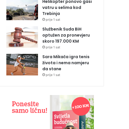
Helikopter ponovo gasi
vatru u selima kod
Trebinja
prije 1 sat
Službenik Suda BiH
optužen za pronevjeru
skoro 197.000 KM
prije 1 sat
Sara Mikača igra tenis
života i nema namjeru
da stane
prije 1 sat