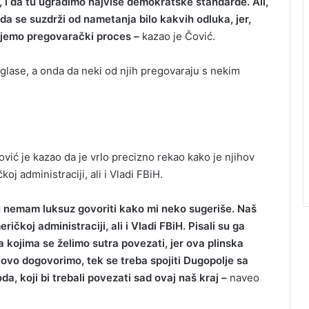
u, i da tu ugradimo najviše demokratske standarde. Ali,
a se suzdrži od nametanja bilo kakvih odluka, jer,
bijemo pregovarački proces –
kazao je Čović.
glase, a onda da neki od njih pregovaraju s nekim
ović je kazao da je vrlo precizno rekao kako je njihov
oj administraciji, ali i Vladi FBiH.
u nemam luksuz govoriti kako mi neko sugeriše. Naš
ričkoj administraciji, ali i Vladi FBiH. Pisali su ga
 kojima se želimo sutra povezati, jer ova plinska
ovo dogovorimo, tek se treba spojiti Dugopolje sa
a, koji bi trebali povezati sad ovaj naš kraj –
naveo