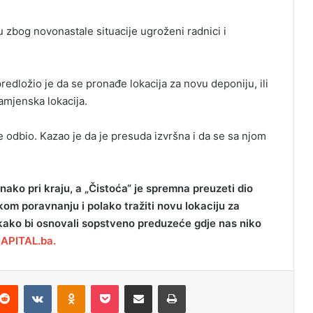
 zbog novonastale situacije ugroženi radnici i
edložio je da se pronađe lokacija za novu deponiju, ili
zamjenska lokacija.
e odbio. Kazao je da je presuda izvršna i da se sa njom
nako pri kraju, a „Čistoća“ je spremna preuzeti dio
om poravnanju i polako tražiti novu lokaciju za
kako bi osnovali sopstveno preduzeće gdje nas niko
CAPITAL.ba.
Reddit
VKontakte
Odnoklassniki
Pocket
Podijeli putem Emaila
Odštampaj