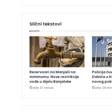
e
d
n
i
Slični tekstovi
k
u
S
r
p
s
k
e
j
Rezervoari na Manjači na
Policija č
u
minimumu: Nove restrikcije
Dabića u K
t
vode u dijelu Banjaluke
novog pok
r
prije 37 minuta
prije 38 min
o
s
u
r
u