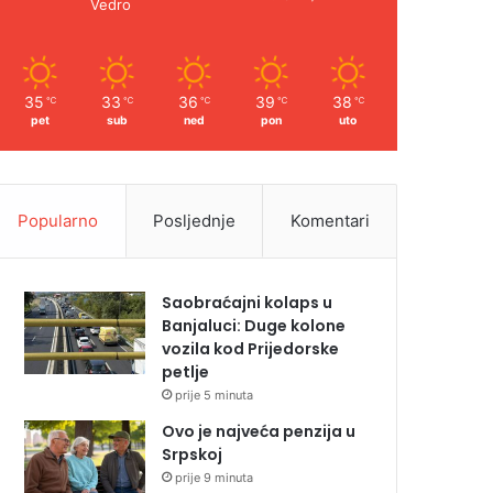
Vedro
35
33
36
39
38
℃
℃
℃
℃
℃
pet
sub
ned
pon
uto
Popularno
Posljednje
Komentari
Saobraćajni kolaps u
Banjaluci: Duge kolone
vozila kod Prijedorske
petlje
prije 5 minuta
Ovo je najveća penzija u
Srpskoj
prije 9 minuta