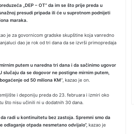
preduzeća „DEP – OT“ da im se što prije preda u
nažnoj presudi pripada ili će u suprotnom podnijeti
iona maraka.
ekao je za govornicom gradske skupštine koja vanredno
aluci dao je rok od tri dana da se izvrši primopredaja
mirnim putem u naredna tri dana i da sačinimo ugovor
U slučaju da se dogovor ne postigne mirnim putem,
bogaćenje od 50 miliona KM
“, kazao je on.
ljište i deponiju preda do 23. februara i izmiri oko
 što nisu učinili ni u dodatnih 30 dana.
 da radi u kontinuitetu bez zastoja. Spremni smo da
e odlaganje otpada nesmetano odvijalo“,
kazao je