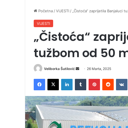
Početna
/
VIJESTI
/
„Čistoća“ zaprijetila Banjaluci
VIJESTI
„Čistoća“ zaprij
tužbom od 50 m
Veliborka Šutilović
S
26 Marta, 2025
e
Facebook
X
LinkedIn
Tumblr
Pinterest
Reddit
VK
n
d
a
n
e
m
a