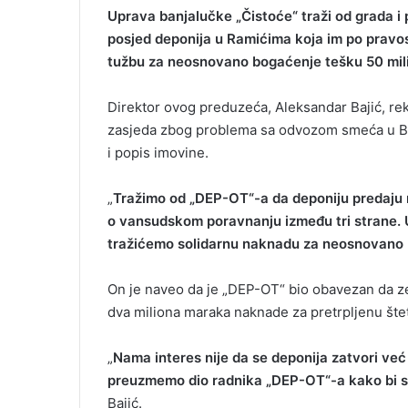
Uprava banjalučke „Čistoće“ traži od grada i 
posjed deponija u Ramićima koja im po pravos
tužbu za neosnovano bogaćenje tešku 50 mil
Direktor ovog preduzeća, Aleksandar Bajić, r
zasjeda zbog problema sa odvozom smeća u Banj
i popis imovine.
„
Tražimo od „DEP-OT“-a da deponiju predaju 
o vansudskom poravnanju između tri strane. 
tražićemo solidarnu naknadu za neosnovano 
On je naveo da je „DEP-OT“ bio obavezan da zem
dva miliona maraka naknade za pretrpljenu štetu
„
Nama interes nije da se deponija zatvori već
preuzmemo dio radnika „DEP-OT“-a kako bi s
Bajić.