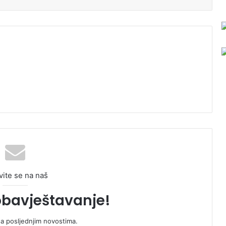
vite se na naš
obavještavanje!
sa posljednjim novostima.