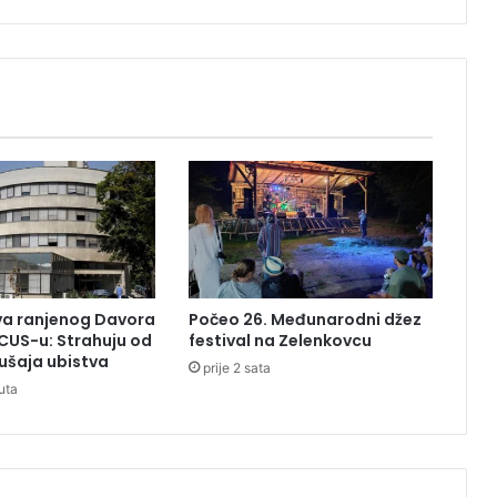
u
b
i
t
a
k
1
4
m
i
l
i
o
uva ranjenog Davora
Počeo 26. Međunarodni džez
n
CUS-u: Strahuju od
festival na Zelenkovcu
a
ušaja ubistva
prije 2 sata
,
uta
d
u
g
o
v