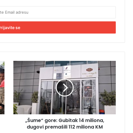
„
Š
u
m
e
“
g
o
r
„Šume“ gore: Gubitak 14 miliona,
e
dugovi premašili 112 miliona KM
:
G