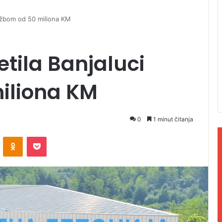
 tužbom od 50 miliona KM
etila Banjaluci
iliona KM
0
1 minut čitanja
ontakte
Odnoklassniki
Pocket