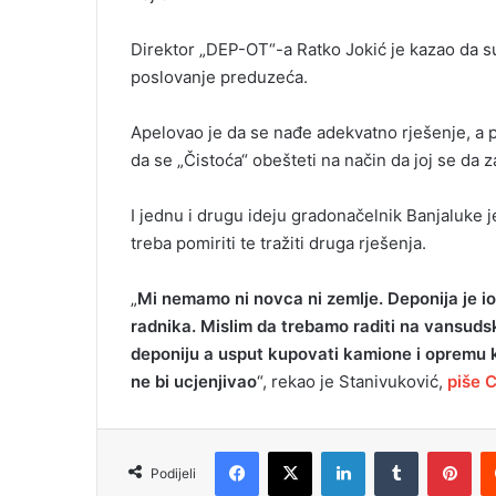
Direktor „DEP-OT“-a Ratko Jokić je kazao da su
poslovanje preduzeća.
Apelovao je da se nađe adekvatno rješenje, a pr
da se „Čistoća“ obešteti na način da joj se da 
I jednu i drugu ideju gradonačelnik Banjaluke j
treba pomiriti te tražiti druga rješenja.
„
Mi nemamo ni novca ni zemlje. Deponija je io
radnika. Mislim da trebamo raditi na vansudsk
deponiju a usput kupovati kamione i opremu 
ne bi ucjenjivao
“, rekao je Stanivuković,
piše 
Facebook
X
LinkedIn
Tumblr
Pinterest
Podijeli