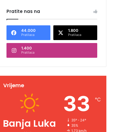
Pratite nas na
44.000
1.800
Pratilaca
Pratilaca
1.400
Pratilaca
Vrijeme
33
℃
Banja Luka
35º - 24º
35%
1.73 km/h