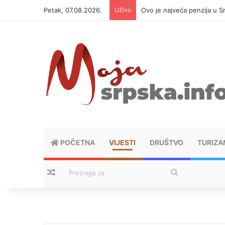
Petak, 07.08.2026.
Uživo
Ovo je najveća penzija u S
POČETNA
VIJESTI
DRUŠTVO
TURIZA
Nasumični tekstovi
Pretraga
za