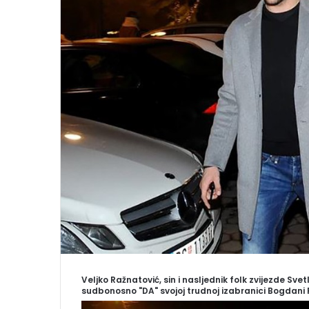
i
l
Veljko Ražnatović, sin i nasljednik folk zvijezde S
sudbonosno "DA" svojoj trudnoj izabranici Bogdani Ro