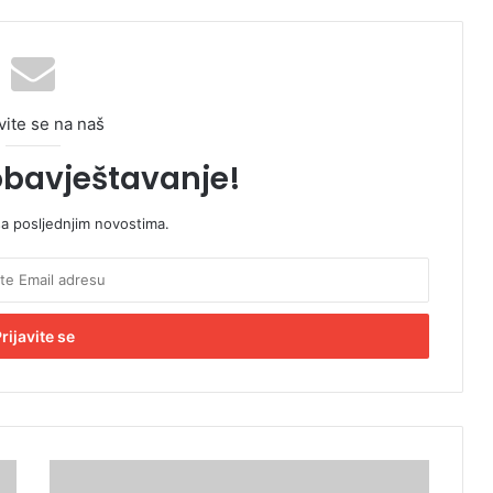
vite se na naš
obavještavanje!
sa posljednjim novostima.
O