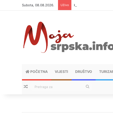
Subota, 08.08.2026.
Uživo
Krenuo preko granice sa
POČETNA
VIJESTI
DRUŠTVO
TURIZA
Nasumični tekstovi
Pretraga
za