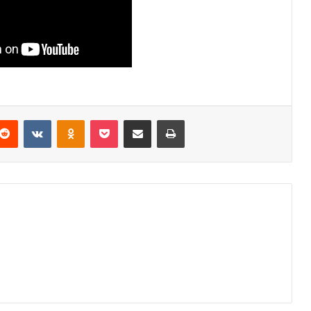
Reddit
VKontakte
Odnoklassniki
Pocket
Podijeli putem Emaila
Odštampaj