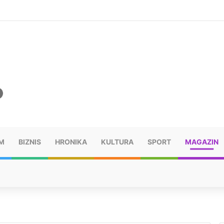
 20 kilograma marihuane sakrivene u automobilu
M
BIZNIS
HRONIKA
KULTURA
SPORT
MAGAZIN