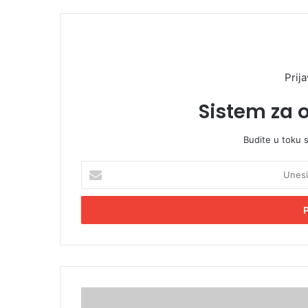
Prija
Sistem za 
Budite u toku 
U
n
e
s
i
t
e
E
m
T
a