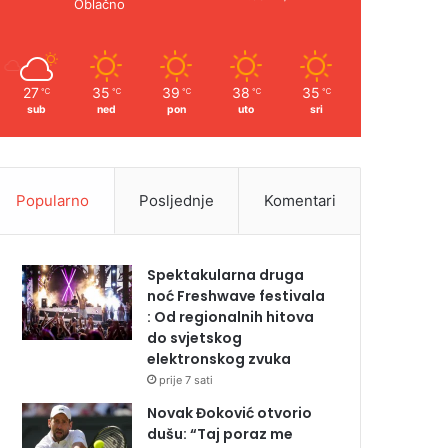
Oblačno
27
35
39
38
35
℃
℃
℃
℃
℃
sub
ned
pon
uto
sri
Popularno
Posljednje
Komentari
Spektakularna druga
noć Freshwave festivala
: Od regionalnih hitova
do svjetskog
elektronskog zvuka
prije 7 sati
Novak Đoković otvorio
dušu: “Taj poraz me