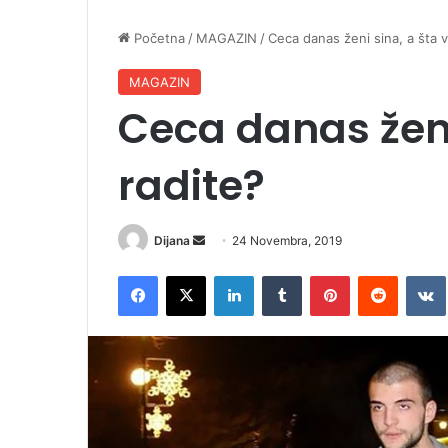
Početna
/
MAGAZIN
/
Ceca danas ženi sina, a šta v
MAGAZIN
Ceca danas ženi 
radite?
Dijana
S
24 Novembra, 2019
e
Facebook
X
LinkedIn
Tumblr
Pinterest
Reddit
VK
n
d
a
n
e
m
a