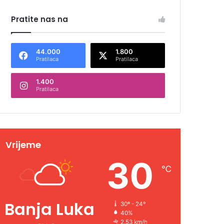
Pratite nas na
44.000
1.800
Pratilaca
Pratilaca
1.400
Pratilaca
Vrijeme
30
℃
Banja Luka
30º - 24º
40%
2.53 km/h