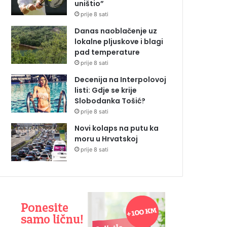
uništio”
prije 8 sati
Danas naoblačenje uz
lokalne pljuskove i blagi
pad temperature
prije 8 sati
Decenija na Interpolovoj
listi: Gdje se krije
Slobodanka Tošić?
prije 8 sati
Novi kolaps na putu ka
moru u Hrvatskoj
prije 8 sati