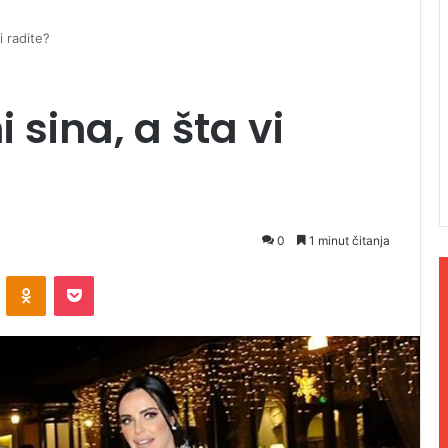
i radite?
sina, a šta vi
0
1 minut čitanja
ontakte
Odnoklassniki
Pocket