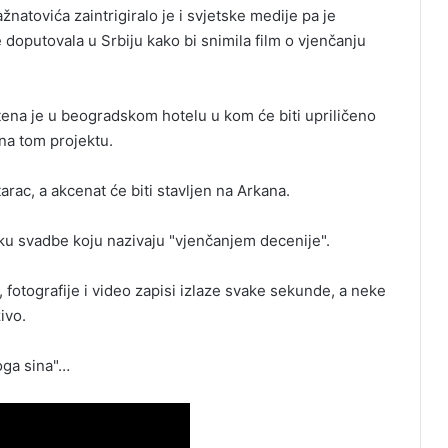
atovića zaintrigiralo je i svjetske medije pa je
 doputovala u Srbiju kako bi snimila film o vjenčanju
ještena je u beogradskom hotelu u kom će biti upriličeno
 na tom projektu.
arac, a akcenat će biti stavljen na Arkana.
naku svadbe koju nazivaju "vjenčanjem decenije".
 fotografije i video zapisi izlaze svake sekunde, a neke
ivo.
oga sina"…