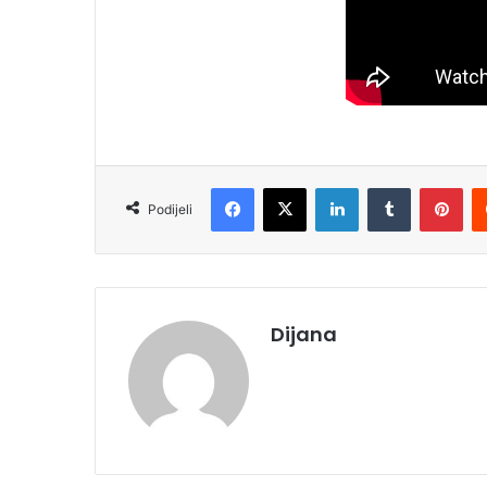
Facebook
X
LinkedIn
Tumblr
Pinterest
Podijeli
Dijana