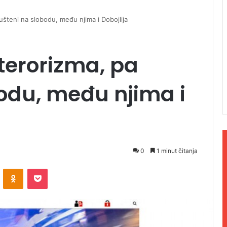
ušteni na slobodu, među njima i Dobojlija
 terorizma, pa
odu, među njima i
0
1 minut čitanja
ontakte
Odnoklassniki
Pocket