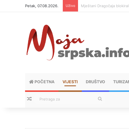
Petak, 07.08.2026.
Uživo
Helikopter ponovo gasi vat
POČETNA
VIJESTI
DRUŠTVO
TURIZA
Nasumični tekstovi
Pretraga
za