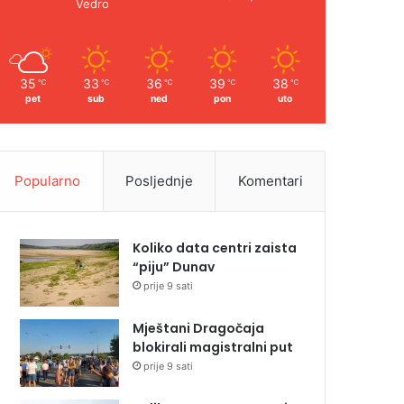
Vedro
35
33
36
39
38
℃
℃
℃
℃
℃
pet
sub
ned
pon
uto
Popularno
Posljednje
Komentari
Koliko data centri zaista
“piju” Dunav
prije 9 sati
Mještani Dragočaja
blokirali magistralni put
prije 9 sati