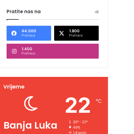
Pratite nas na
44.000
1.800
Pratilaca
Pratilaca
1.400
Pratilaca
Vrijeme
22
℃
Banja Luka
35º - 22º
49%
1.8 km/h