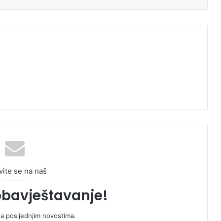
vite se na naš
obavještavanje!
sa posljednjim novostima.