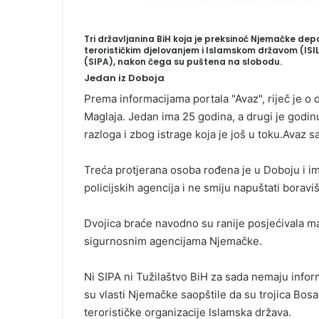
Tri državljanina BiH koja je preksinoć Njemačke de
terorističkim djelovanjem i Islamskom državom (ISIL
(SIPA), nakon čega su puštena na slobodu.
Jedan iz Doboja
Prema informacijama portala "Avaz", riječ je o d
Maglaja. Jedan ima 25 godina, a drugi je godin
razloga i zbog istrage koja je još u toku.Avaz sa
Treća protjerana osoba rođena je u Doboju i i
policijskih agencija i ne smiju napuštati boravi
Dvojica braće navodno su ranije posjećivala m
sigurnosnim agencijama Njemačke.
Ni SIPA ni Tužilaštvo BiH za sada nemaju inform
su vlasti Njemačke saopštile da su trojica Bo
terorističke organizacije Islamska država.