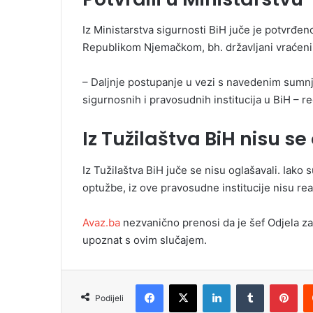
Iz Ministarstva sigurnosti BiH juče je potvrđ
Republikom Njemačkom, bh. državljani vraćeni 
– Daljnje postupanje u vezi s navedenim sumnj
sigurnosnih i pravosudnih institucija u BiH – re
Iz Tužilaštva BiH nisu se
Iz Tužilaštva BiH juče se nisu oglašavali. Iako s
optužbe, iz ove pravosudne institucije nisu re
Avaz.ba
nezvanično prenosi da je šef Odjela z
upoznat s ovim slučajem.
Facebook
X
LinkedIn
Tumblr
Pinterest
Podijeli