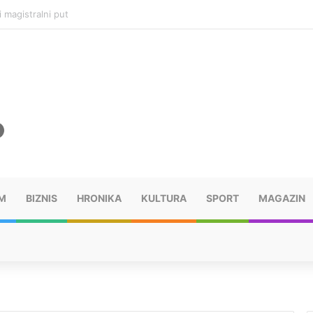
ru u selima kod Trebinja
M
BIZNIS
HRONIKA
KULTURA
SPORT
MAGAZIN