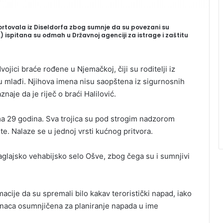
portovala iz Diseldorfa zbog sumnje da su povezani su
) ispitana su odmah u Državnoj agenciji za istrage i zaštitu
vojici braće rođene u Njemačkoj, čiji su roditelji iz
u mlađi. Njihova imena nisu saopštena iz sigurnosnih
znaje da je riječ o braći Halilović.
ma 29 godina. Sva trojica su pod strogim nadzorom
šte. Nalaze se u jednoj vrsti kućnog pritvora.
aglajsko vehabijsko selo Ošve, zbog čega su i sumnjivi
acije da su spremali bilo kakav teroristički napad, iako
sanaca osumnjičena za planiranje napada u ime