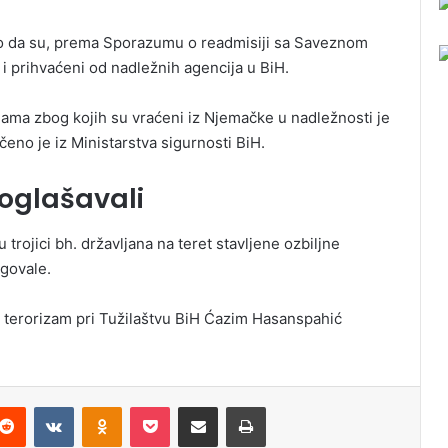
eno da su, prema Sporazumu o readmisiji sa Saveznom
i prihvaćeni od nadležnih agencija u BiH.
ama zbog kojih su vraćeni iz Njemačke u nadležnosti je
čeno je iz Ministarstva sigurnosti BiH.
 oglašavali
u trojici bh. državljana na teret stavljene ozbiljne
agovale.
a terorizam pri Tužilaštvu BiH Ćazim Hasanspahić
Reddit
VKontakte
Odnoklassniki
Pocket
Podijeli putem Emaila
Odštampaj