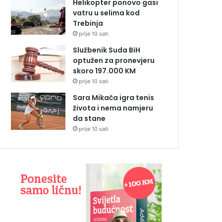
Helikopter ponovo gasi
vatru u selima kod
Trebinja
prije 10 sati
Službenik Suda BiH
optužen za pronevjeru
skoro 197.000 KM
prije 10 sati
Sara Mikača igra tenis
života i nema namjeru
da stane
prije 10 sati