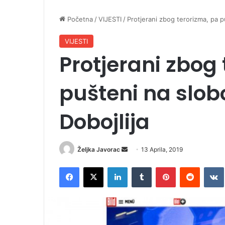
Početna
/
VIJESTI
/
Protjerani zbog terorizma, pa p
VIJESTI
Protjerani zbog
pušteni na slob
Dobojlija
Željka Javorac
S
13 Aprila, 2019
e
Facebook
X
LinkedIn
Tumblr
Pinterest
Reddit
VK
n
d
a
n
e