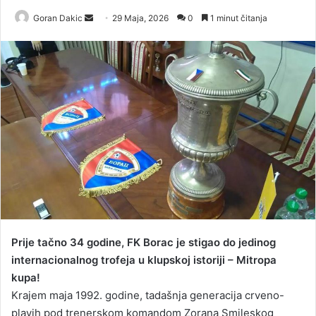
Goran Dakic
S
29 Maja, 2026
0
1 minut čitanja
e
n
d
a
n
e
m
a
i
l
Prije tačno 34 godine, FK Borac je stigao do jedinog
internacionalnog trofeja u klupskoj istoriji – Mitropa
kupa!
Krajem maja 1992. godine, tadašnja generacija crveno-
plavih pod trenerskom komandom Zorana Smileskog