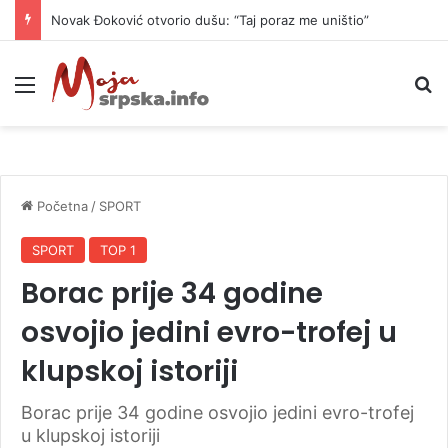
Novak Đoković otvorio dušu: “Taj poraz me uništio”
Meni
P
Početna
/
SPORT
SPORT
TOP 1
Borac prije 34 godine
osvojio jedini evro-trofej u
klupskoj istoriji
Borac prije 34 godine osvojio jedini evro-trofej
u klupskoj istoriji