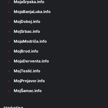
MojaSrpska.info
MojaBanjaLuka.info
MojDoboj.info
MojSrbac.info
MojaModriča.info
MojBrod.info
MojaDerventa.info
MojTeslić.info
MojPrnjavor.info
MojŠamac.info
Marketing