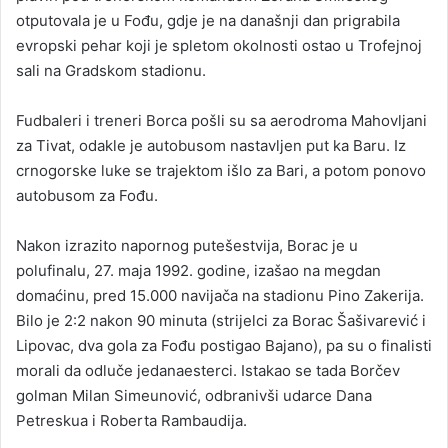
otputovala je u Fođu, gdje je na današnji dan prigrabila
evropski pehar koji je spletom okolnosti ostao u Trofejnoj
sali na Gradskom stadionu.
Fudbaleri i treneri Borca pošli su sa aerodroma Mahovljani
za Tivat, odakle je autobusom nastavljen put ka Baru. Iz
crnogorske luke se trajektom išlo za Bari, a potom ponovo
autobusom za Fođu.
Nakon izrazito napornog putešestvija, Borac je u
polufinalu, 27. maja 1992. godine, izašao na megdan
domaćinu, pred 15.000 navijača na stadionu Pino Zakerija.
Bilo je 2:2 nakon 90 minuta (strijelci za Borac Šašivarević i
Lipovac, dva gola za Fođu postigao Bajano), pa su o finalisti
morali da odluče jedanaesterci. Istakao se tada Borčev
golman Milan Simeunović, odbranivši udarce Dana
Petreskua i Roberta Rambaudija.