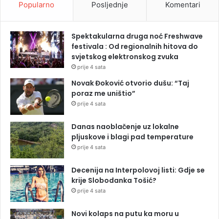
Popularno
Posljednje
Komentari
Spektakularna druga noć Freshwave
festivala : Od regionalnih hitova do
svjetskog elektronskog zvuka
prije 4 sata
Novak Đoković otvorio dušu: “Taj
poraz me uništio”
prije 4 sata
Danas naoblačenje uz lokalne
pljuskove i blagi pad temperature
prije 4 sata
Decenija na Interpolovoj listi: Gdje se
krije Slobodanka Tošić?
prije 4 sata
Novi kolaps na putu ka moru u