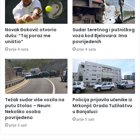
i
v
u
r
H
e
r
d
Novak Đoković otvorio
Sudar teretnog i putničkog
v
n
dušu: “Taj poraz me
voza kod Bjelovara: Ima
a
e
uništio”
povrijeđenih
t
k
prije 4 sata
prije 4 sata
s
o
k
m
o
o
j
r
i
e
C
R
r
S
n
:
Težak sudar više vozila na
Policija prijavila učenike iz
o
I
putu Stolac – Neum:
Mrkonjić Grada Tužilaštvu
j
n
Nekoliko osoba
u Banjaluci
G
povrijeđeno
d
prije 5 sati
o
u
prije 5 sati
r
s
i
t