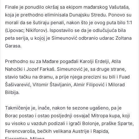
Finale je ponudilo okršaj sa ekipom mađarskog Vašutaša,
koja je prethodno eliminisala Dunajsku Stredu. Ponovo su
morali da se šutiraju penali, nakon što je ovog puta bilo 1:1
(Lipovac; Nikiforov). Ispostavilo se da je odlučujuća bila
peta serija, u kojoj je Simeunović odbranio udarac Zoltana
Garasa.
Prethodno su za Mađare pogađali Karolji Erdelji, Atila
Nahočki i Jozef Farkaš. Simeunović je, sa druge strane,
stavio tačku na dramu, a prije njega precizni su bili i Fuad
Šašivarević, Vitomir Štavljanin, Almir Filipović i Milorad
Bilbija.
Takmičenje je, inače, nakon te sezone ugašeno, pa je
Borac postao i ostao posljednji osvajač Mitropa kupa, koji
su visoko u vazduh podizali i igrači Bolonje, praške Sparte,
Ferencvaroša, bečkih velikana Austrije i Rapida,
Fiorentine, Milana…