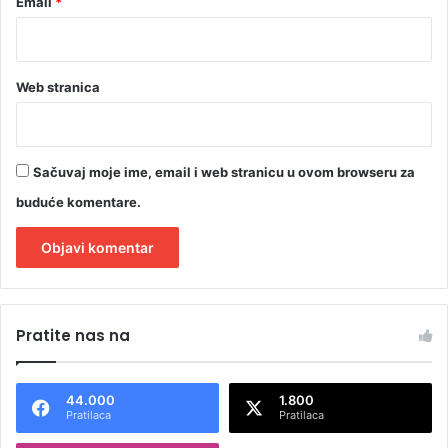
Email
*
n
e
Web stranica
Sačuvaj moje ime, email i web stranicu u ovom browseru za
buduće komentare.
A
l
Pratite nas na
t
e
44.000
1.800
r
Pratilaca
Pratilaca
n