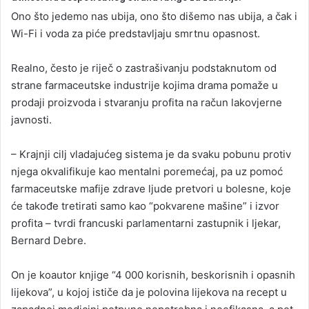
a
Ono što jedemo nas ubija, ono što dišemo nas ubija, a čak i
n
Wi-Fi i voda za piće predstavljaju smrtnu opasnost.
e
m
Realno, često je riječ o zastrašivanju podstaknutom od
a
strane farmaceutske industrije kojima drama pomaže u
i
prodaji proizvoda i stvaranju profita na račun lakovjerne
l
javnosti.
– Krajnji cilj vladajućeg sistema je da svaku pobunu protiv
njega okvalifikuje kao mentalni poremećaj, pa uz pomoć
farmaceutske mafije zdrave ljude pretvori u bolesne, koje
će takođe tretirati samo kao “pokvarene mašine” i izvor
profita – tvrdi francuski parlamentarni zastupnik i ljekar,
Bernard Debre.
On je koautor knjige “4 000 korisnih, beskorisnih i opasnih
lijekova”, u kojoj ističe da je polovina lijekova na recept u