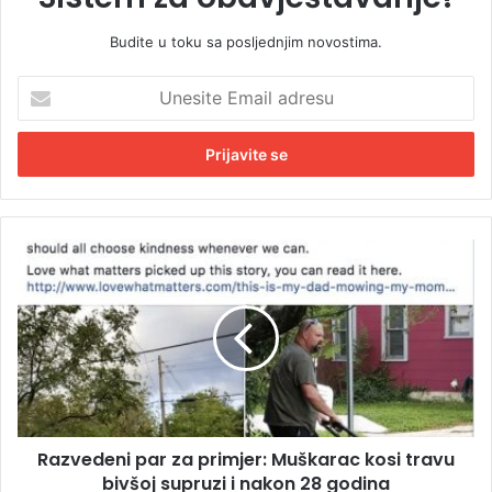
Budite u toku sa posljednjim novostima.
U
n
e
s
i
t
e
E
R
m
a
a
z
i
v
l
e
a
d
d
e
r
n
e
i
s
Razvedeni par za primjer: Muškarac kosi travu
p
u
bivšoj supruzi i nakon 28 godina
a