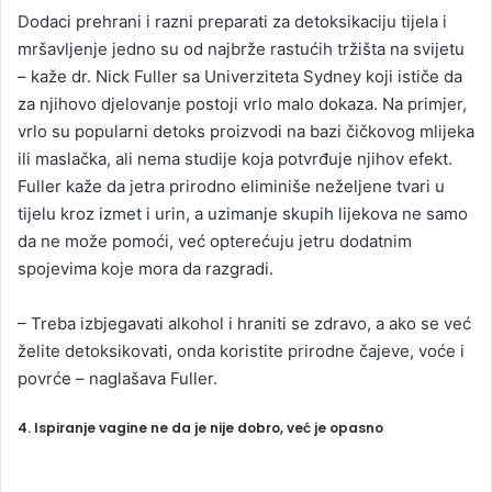
Dodaci prehrani i razni preparati za detoksikaciju tijela i
mršavljenje jedno su od najbrže rastućih tržišta na svijetu
– kaže dr. Nick Fuller sa Univerziteta Sydney koji ističe da
za njihovo djelovanje postoji vrlo malo dokaza. Na primjer,
vrlo su popularni detoks proizvodi na bazi čičkovog mlijeka
ili maslačka, ali nema studije koja potvrđuje njihov efekt.
Fuller kaže da jetra prirodno eliminiše neželjene tvari u
tijelu kroz izmet i urin, a uzimanje skupih lijekova ne samo
da ne može pomoći, već opterećuju jetru dodatnim
spojevima koje mora da razgradi.
– Treba izbjegavati alkohol i hraniti se zdravo, a ako se već
želite detoksikovati, onda koristite prirodne čajeve, voće i
povrće – naglašava Fuller.
4. Ispiranje vagine ne da je nije dobro, već je opasno