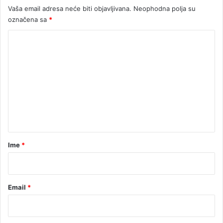
Vaša email adresa neće biti objavljivana.
Neophodna polja su
a
označena sa
*
k
o
K
n
2
o
8
m
g
e
o
d
n
i
t
n
a
a
r
Ime
*
*
Email
*