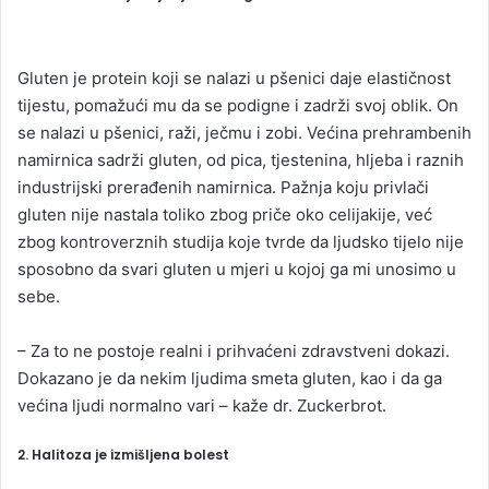
Gluten je protein koji se nalazi u pšenici daje elastičnost
tijestu, pomažući mu da se podigne i zadrži svoj oblik. On
se nalazi u pšenici, raži, ječmu i zobi. Većina prehrambenih
namirnica sadrži gluten, od pica, tjestenina, hljeba i raznih
industrijski prerađenih namirnica. Pažnja koju privlači
gluten nije nastala toliko zbog priče oko celijakije, već
zbog kontroverznih studija koje tvrde da ljudsko tijelo nije
sposobno da svari gluten u mjeri u kojoj ga mi unosimo u
sebe.
– Za to ne postoje realni i prihvaćeni zdravstveni dokazi.
Dokazano je da nekim ljudima smeta gluten, kao i da ga
većina ljudi normalno vari – kaže dr. Zuckerbrot.
2. Halitoza je izmišljena bolest