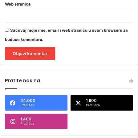
Web stranica
Sačuvaj moje ime, email i web stranicu u ovom browseru za
buduće komentare.
A
l
Pratite nas na
t
e
44.000
1.800
r
Pratilaca
Pratilaca
n
1.400
a
Pratilaca
t