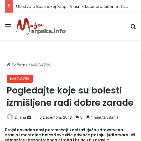
Ubistvo u Bosanskoj Krupi: Vlasnik kuće pronađen mrtav, uhapšen osumnjičeni
Meni
P
Početna
/
MAGAZIN
MAGAZIN
Pogledajte koje su bolesti
izmišljene radi dobre zarade
Dijana
S
3 Decembra, 2018
0
4 minuta čitanja
e
Brojni navodno novi poremećaji, zastrašujuća zdravstvena
n
stanja i mentalne bolesti sve više privlače pažnju ljudi stvarajući
atmosferu bespotrebnog straha i brige za zdravlje.
d