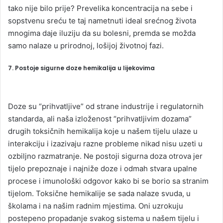
tako nije bilo prije? Prevelika koncentracija na sebe i
sopstvenu sreću te taj nametnuti ideal srećnog života
mnogima daje iluziju da su bolesni, premda se možda
samo nalaze u prirodnoj, lošijoj životnoj fazi.
7. Postoje sigurne doze hemikalija u lijekovima
Doze su “prihvatljive” od strane industrije i regulatornih
standarda, ali naša izloženost “prihvatljivim dozama”
drugih toksičnih hemikalija koje u našem tijelu ulaze u
interakciju i izazivaju razne probleme nikad nisu uzeti u
ozbiljno razmatranje. Ne postoji sigurna doza otrova jer
tijelo prepoznaje i najniže doze i odmah stvara upalne
procese i imunološki odgovor kako bi se borio sa stranim
tijelom. Toksične hemikalije se sada nalaze svuda, u
školama i na našim radnim mjestima. Oni uzrokuju
postepeno propadanje svakog sistema u našem tijelu i