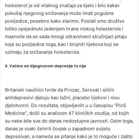
holesterol je od vitalnog značaja za tijelo i bilo kakav
pokušaj njegovog snižavanja može imati pogubne
posljedice, posebno kako starimo. Postali smo društvo
toliko opsjednuto jedenjem hrane niskog holesterola i
masnoće da se sada mnogi zdravstveni stručnjaci pitaju
koje su posljedice toga, kao i brojnih lijekova koji se
uzimaju za snižavanje holesterola.
6. Većina sa dijagnozom depresije to nije
Britanski naučnici tvrde da Prozac, Seroxat i slični
antidepresivi djeluju kao lažni, placebo lijekovi i nisu
djelotvorni. Do rezultata, objavljenih u u časopisu “PloS
Medicine”, došli su analizom 47 kliničkih studija, od kojih
su neke bile sve do danas nedostupne javnosti. Osim toga,
danas je svaki četvrti čovjek u zapadnom svijetu
depresivan, a nameće se pitanje kako je to moguće i zašto