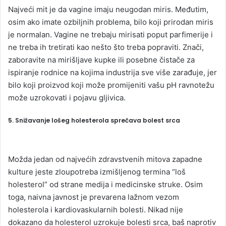
Najveći mit je da vagine imaju neugodan miris. Međutim,
osim ako imate ozbiljnih problema, bilo koji prirodan miris
je normalan. Vagine ne trebaju mirisati poput parfimerije i
ne treba ih tretirati kao nešto što treba popraviti. Znači,
zaboravite na mirišljave kupke ili posebne čistače za
ispiranje rodnice na kojima industrija sve više zarađuje, jer
bilo koji proizvod koji može promijeniti vašu pH ravnotežu
može uzrokovati i pojavu gljivica.
5. Snižavanje lošeg holesterola sprečava bolest srca
Možda jedan od najvećih zdravstvenih mitova zapadne
kulture jeste zloupotreba izmišljenog termina “loš
holesterol” od strane medija i medicinske struke. Osim
toga, naivna javnost je prevarena lažnom vezom
holesterola i kardiovaskularnih bolesti. Nikad nije
dokazano da holesterol uzrokuje bolesti srca, baš naprotiv