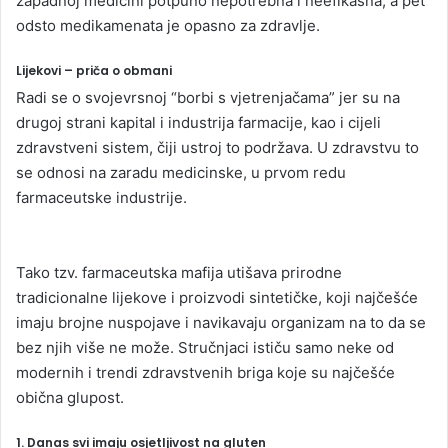
zapadnoj medicini potpuno nepotrebna i neefikasna, a pet
odsto medikamenata je opasno za zdravlje.
Lijekovi – priča o obmani
Radi se o svojevrsnoj “borbi s vjetrenjačama” jer su na
drugoj strani kapital i industrija farmacije, kao i cijeli
zdravstveni sistem, čiji ustroj to podržava. U zdravstvu to
se odnosi na zaradu medicinske, u prvom redu
farmaceutske industrije.
Tako tzv. farmaceutska mafija utišava prirodne
tradicionalne lijekove i proizvodi sintetičke, koji najčešće
imaju brojne nuspojave i navikavaju organizam na to da se
bez njih više ne može. Stručnjaci ističu samo neke od
modernih i trendi zdravstvenih briga koje su najčešće
obična glupost.
1. Danas svi imaju osjetljivost na gluten