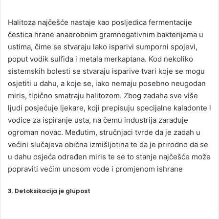
Halitoza najčešće nastaje kao posljedica fermentacije
čestica hrane anaerobnim gramnegativnim bakterijama u
ustima, čime se stvaraju lako isparivi sumporni spojevi,
poput vodik sulfida i metala merkaptana. Kod nekoliko
sistemskih bolesti se stvaraju isparive tvari koje se mogu
osjetiti u dahu, a koje se, iako nemaju posebno neugodan
miris, tipično smatraju halitozom. Zbog zadaha sve više
ljudi posjećuje ljekare, koji prepisuju specijalne kaladonte i
vodice za ispiranje usta, na čemu industrija zarađuje
ogroman novac. Međutim, stručnjaci tvrde da je zadah u
većini slučajeva obična izmišljotina te da je prirodno da se
u dahu osjeća određen miris te se to stanje najčešće može
popraviti većim unosom vode i promjenom ishrane
3. Detoksikacija je glupost