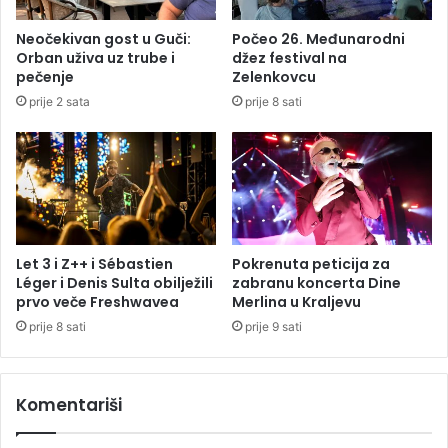
s
c
i
k
Neočekivan gost u Guči:
Počeo 26. Međunarodni
t
a
Orban uživa uz trube i
džez festival na
r
l
pečenje
Zelenkovcu
a
i
prije 2 sata
prije 8 sati
v
2
u
1
b
p
i
o
v
e
š
n
o
v
j
i
Let 3 i Z++ i Sébastien
Pokrenuta peticija za
s
š
Léger i Denis Sulta obilježili
zabranu koncerta Dine
u
prvo veče Freshwavea
Merlina u Kraljevu
k
p
a
prije 8 sati
prije 9 sati
r
u
z
Komentariši
i
i
n