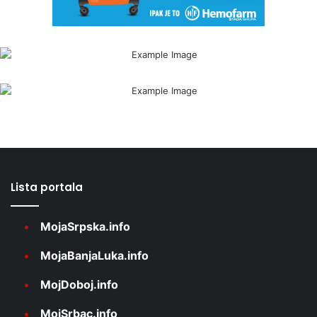
Lista portala
MojaSrpska.info
MojaBanjaLuka.info
MojDoboj.info
MojSrbac.info