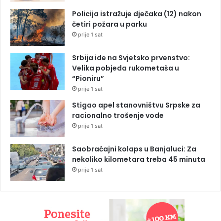
Policija istražuje dječaka (12) nakon
četiri požara u parku
prije 1 sat
Srbija ide na Svjetsko prvenstvo:
Velika pobjeda rukometaša u
“Pioniru”
prije 1 sat
Stigao apel stanovništvu Srpske za
racionalno trošenje vode
prije 1 sat
Saobraćajni kolaps u Banjaluci: Za
nekoliko kilometara treba 45 minuta
prije 1 sat