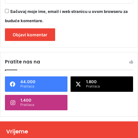
i
Sačuvaj moje ime, email i web stranicu u ovom browseru za
buduće komentare.
A
l
Pratite nas na
t
e
44.000
1.800
r
Pratilaca
Pratilaca
n
1.400
a
Pratilaca
t
i
v
Vrijeme