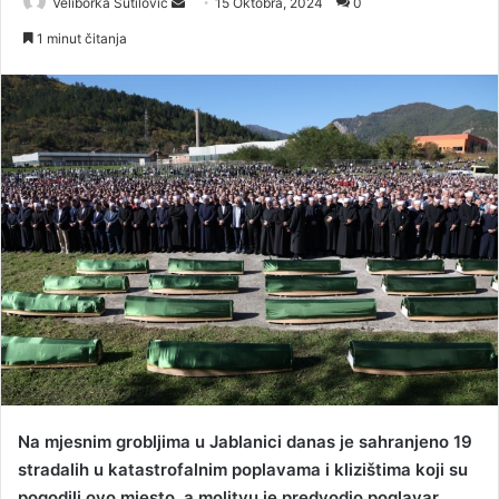
Veliborka Šutilović
S
15 Oktobra, 2024
0
e
1 minut čitanja
n
d
a
n
e
m
a
i
l
Na mjesnim grobljima u Jablanici danas je sahranjeno 19
stradalih u katastrofalnim poplavama i klizištima koji su
pogodili ovo mjesto, a molitvu je predvodio poglavar