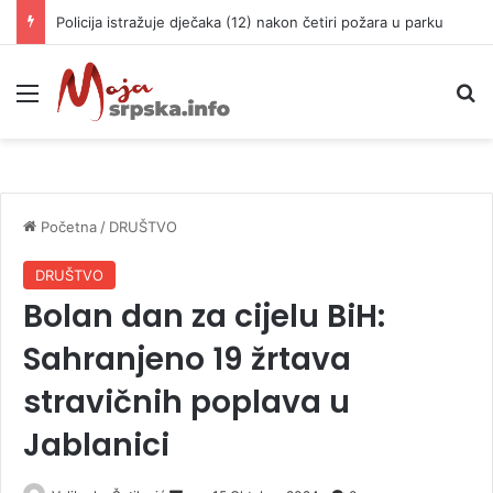
Policija istražuje dječaka (12) nakon četiri požara u parku
Meni
P
Početna
/
DRUŠTVO
DRUŠTVO
Bolan dan za cijelu BiH:
Sahranjeno 19 žrtava
stravičnih poplava u
Jablanici