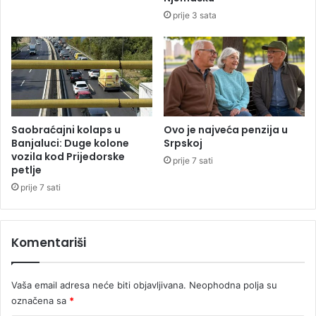
a
6
prije 3 sata
r
)
i
p
j
r
e
e
r
m
u
i
n
u
Saobraćajni kolaps u
Ovo je najveća penzija u
l
Banjaluci: Duge kolone
Srpskoj
vozila kod Prijedorske
a
prije 7 sati
petlje
n
a
prije 7 sati
k
o
n
Komentariši
v
a
đ
Vaša email adresa neće biti objavljivana.
Neophodna polja su
e
označena sa
*
n