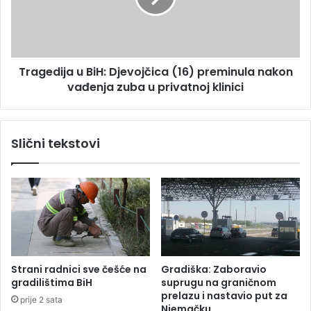
ć
d
e
i
d
j
a
a
s
Tragedija u BiH: Djevojčica (16) preminula nakon
u
e
vađenja zuba u privatnoj klinici
B
b
i
a
H
v
:
Slični tekstovi
i
D
k
j
a
e
d
v
a
o
z
j
a
č
v
i
r
c
Strani radnici sve češće na
Gradiška: Zaboravio
š
a
gradilištima BiH
suprugu na graničnom
i
(
prelazu i nastavio put za
prije 2 sata
k
1
Njemačku