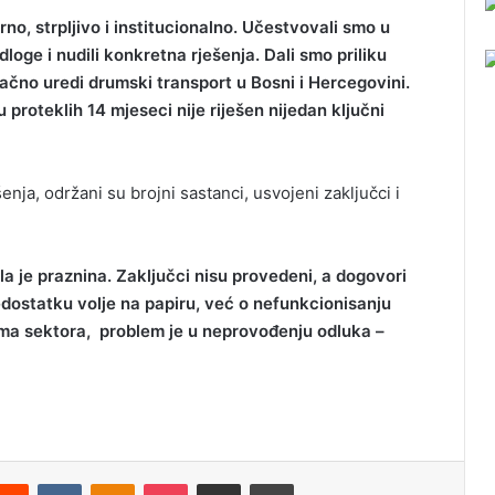
no, strpljivo i institucionalno. Učestvovali smo u
loge i nudili konkretna rješenja. Dali smo priliku
ačno uredi drumski transport u Bosni i Hercegovini.
proteklih 14 mjeseci nije riješen nijedan ključni
enja, održani su brojni sastanci, usvojeni zaključci i
a je praznina. Zaključci nisu provedeni, a dogovori
edostatku volje na papiru, već o nefunkcionisanju
vima sektora, problem je u neprovođenju odluka –
Reddit
VKontakte
Odnoklassniki
Pocket
Podijeli putem Emaila
Odštampaj