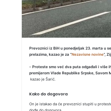
Prevoznici iz BiH u ponedjeljak 23. marta u 
prelazima, kazao je za “
Nezavisne novine
“, Z
–
Proteste smo već dva puta odgađali i više 
premijerom Vlade Republike Srpske, Savom Mi
kazao je Šarić.
Kako do dogovora
On je istakao da će prevoznici stupiti u protes
dođe do dogovora.