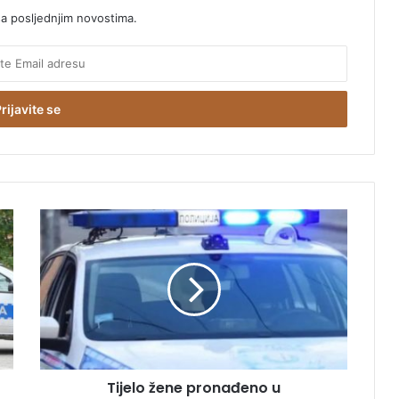
sa posljednjim novostima.
T
i
j
e
l
o
ž
e
n
Tijelo žene pronađeno u
e