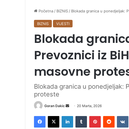
Početna
/
BIZNIS
/
Blokada granica u ponedjeljak: P
BIZNIS
VIJESTI
Blokada granica
Prevoznici iz BiH
masovne prote
Blokada granica u ponedjeljak: 
proteste
Goran Dakic
S
20 Marta, 2026
e
Facebook
X
LinkedIn
Tumblr
Pinterest
Reddit
VK
n
d