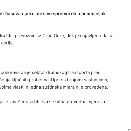
set časova ujutru, mi smo spremni da u ponedjeljak
užiti i prevoznici iz Crne Gore, dok je najavljeno da će
aprila.
upozorava da je sektor drumskog transporta pred
šenja ključnih problema. Uprkos brojnim sastancima,
oima vlasti, nijedna suštinska mjera nije provedena.
ja je završeno zahtijeva se hitna provedba mjera za