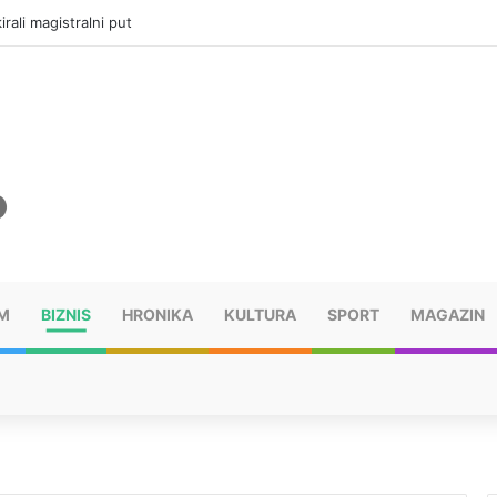
vatru u selima kod Trebinja
M
BIZNIS
HRONIKA
KULTURA
SPORT
MAGAZIN