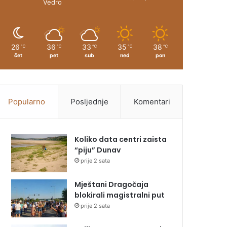
Vedro
26
36
33
35
38
℃
℃
℃
℃
℃
čet
pet
sub
ned
pon
Popularno
Posljednje
Komentari
Koliko data centri zaista
“piju” Dunav
prije 2 sata
Mještani Dragočaja
blokirali magistralni put
prije 2 sata