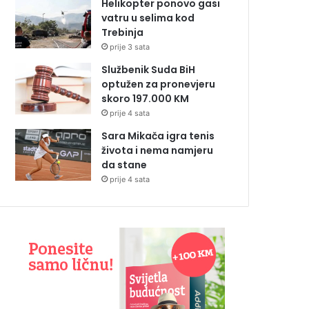
Helikopter ponovo gasi
vatru u selima kod
Trebinja
prije 3 sata
Službenik Suda BiH
optužen za pronevjeru
skoro 197.000 KM
prije 4 sata
Sara Mikača igra tenis
života i nema namjeru
da stane
prije 4 sata