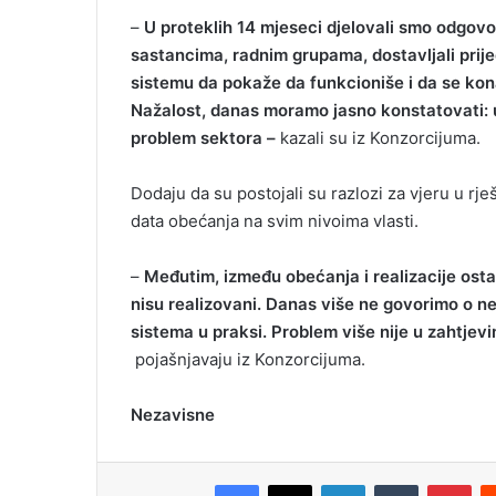
–
U proteklih 14 mjeseci djelovali smo odgovor
sastancima, radnim grupama, dostavljali prijed
sistemu da pokaže da funkcioniše i da se kon
Nažalost, danas moramo jasno konstatovati: u 
problem sektora –
kazali su iz Konzorcijuma.
Dodaju da su postojali su razlozi za vjeru u rješ
data obećanja na svim nivoima vlasti.
–
Međutim, između obećanja i realizacije ostal
nisu realizovani. Danas više ne govorimo o n
sistema u praksi. Problem više nije u zahtje
pojašnjavaju iz Konzorcijuma.
Nezavisne
Facebook
X
LinkedIn
Tumblr
Pinterest