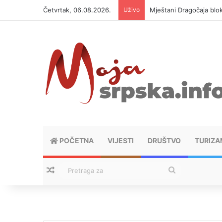
Četvrtak, 06.08.2026.
Uživo
Helikopter ponovo gasi 
POČETNA
VIJESTI
DRUŠTVO
TURIZA
Nasumični tekstovi
Pretraga
za