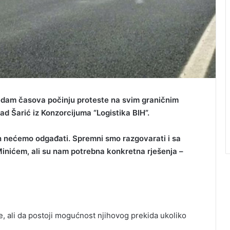
sedam časova počinju proteste na svim graničnim
ijad Šarić iz Konzorcijuma “Logistika BIH”.
ih nećemo odgađati. Spremni smo razgovarati i sa
nićem, ali su nam potrebna konkretna rješenja –
te, ali da postoji mogućnost njihovog prekida ukoliko