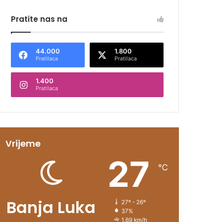
Pratite nas na
44.000
1.800
Pratilaca
Pratilaca
1.400
Pratilaca
Vrijeme
27
℃
Banja Luka
27º - 26º
37%
1.69 km/h