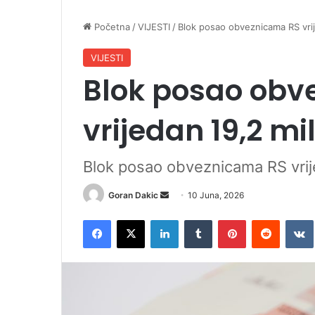
Početna
/
VIJESTI
/
Blok posao obveznicama RS vri
VIJESTI
Blok posao obv
vrijedan 19,2 m
Blok posao obveznicama RS vrij
Goran Dakic
S
10 Juna, 2026
e
Facebook
X
LinkedIn
Tumblr
Pinterest
Reddit
VK
n
d
a
n
e
m