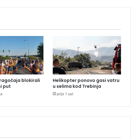
ć
s
e
o
g
l
a
s
i
o
o
o
ragočaja blokirali
Helikopter ponovo gasi vatru
s
i put
u selima kod Trebinja
t
ta
prije 1 sat
a
v
c
i
A
n
j