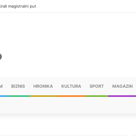
vatru u selima kod Trebinja
M
BIZNIS
HRONIKA
KULTURA
SPORT
MAGAZIN