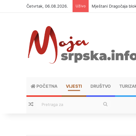
Četvrtak, 06.08.2026.
Uživo
Helikopter ponovo gasi 
POČETNA
VIJESTI
DRUŠTVO
TURIZA
Nasumični tekstovi
Pretraga
za