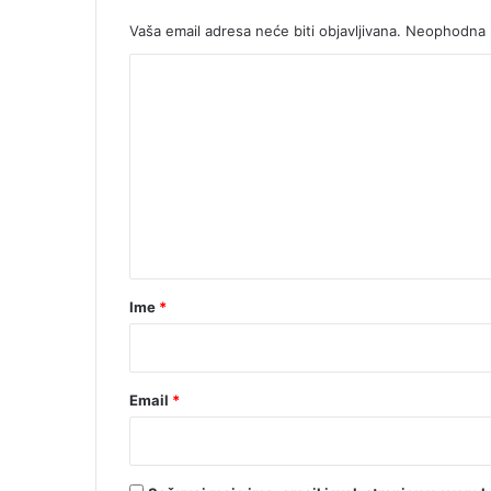
Vaša email adresa neće biti objavljivana.
Neophodna p
K
o
m
e
n
t
a
r
Ime
*
*
Email
*