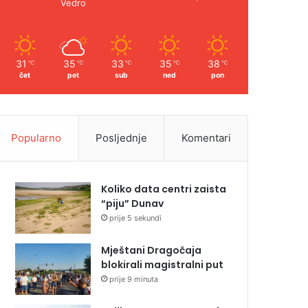
Vedro
31
35
33
35
38
℃
℃
℃
℃
℃
čet
pet
sub
ned
pon
Popularno
Posljednje
Komentari
Koliko data centri zaista
“piju” Dunav
prije 5 sekundi
Mještani Dragočaja
blokirali magistralni put
prije 9 minuta