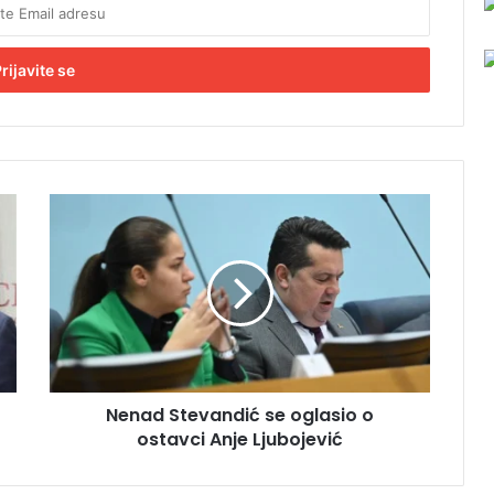
N
e
n
a
d
S
t
e
v
Nenad Stevandić se oglasio o
a
ostavci Anje Ljubojević
n
d
i