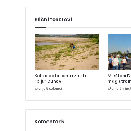
n
t
r
Slični tekstovi
u
D
o
d
i
k
u
Koliko data centri zaista
Mještani D
“piju” Dunav
magistraln
prije 5 sekundi
prije 9 minu
Komentariši