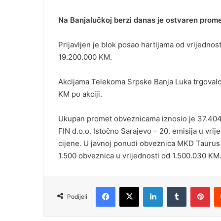
Na Banjalučkoj berzi danas je ostvaren prome
Prijavljen je blok posao hartijama od vrijedno
19.200.000 KM.
Akcijama Telekoma Srpske Banja Luka trgovalo 
KM po akciji.
Ukupan promet obveznicama iznosio je 37.404
FIN d.o.o. Istočno Sarajevo – 20. emisija u vr
cijene. U javnoj ponudi obveznica MKD Taurus
1.500 obveznica u vrijednosti od 1.500.030 KM
Facebook
X
LinkedIn
Tumblr
Pinterest
Podijeli