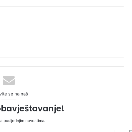
vite se na naš
obavještavanje!
sa posljednjim novostima.