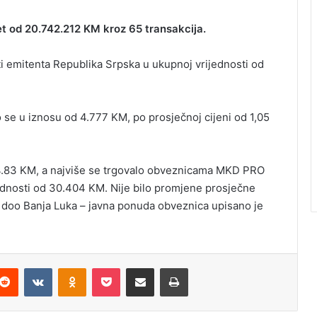
t od 20.742.212 KM kroz 65 transakcija.
sti emitenta Republika Srpska u ukupnoj vrijednosti od
se u iznosu od 4.777 KM, po prosječnoj cijeni od 1,05
.83 KM, a najviše se trgovalo obveznicama MKD PRO
ijednosti od 30.404 KM. Nije bilo promjene prosječne
 doo Banja Luka – javna ponuda obveznica upisano je
.
Reddit
VKontakte
Odnoklassniki
Pocket
Podijeli putem Emaila
Odštampaj