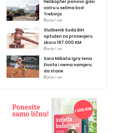
Helikopter ponovo gasi
vatru u selima kod
Trebinja
prije 1 sat
Službenik Suda BiH
optužen za pronevjeru
skoro 197.000 KM
prije 1 sat
Sara Mikača igra tenis
života i nema namjeru
da stane
prije 1 sat