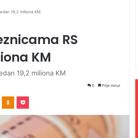
jedan 19,2 miliona KM
eznicama RS
iliona KM
edan 19,2 miliona KM
0
Prije minut
ontakte
Odnoklassniki
Pocket