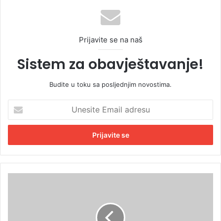
Prijavite se na naš
Sistem za obavještavanje!
Budite u toku sa posljednjim novostima.
U
n
e
s
i
t
e
E
M
m
a
a
g
i
i
l
č