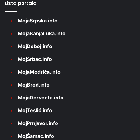
Lista portala
MojaSrpska.info
MojaBanjaLuka.info
MojDoboj.info
MojSrbac.info
MojaModriča.info
MojBrod.info
MojaDerventa.info
MojTeslić.info
MojPrnjavor.info
MojŠamac.info