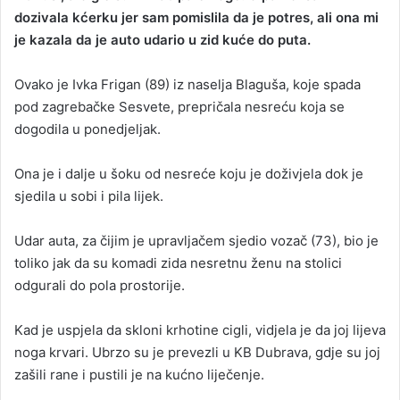
dozivala kćerku jer sam pomislila da je potres, ali ona mi
a
je kazala da je auto udario u zid kuće do puta.
n
e
Ovako je Ivka Frigan (89) iz naselja Blaguša, koje spada
m
a
pod zagrebačke Sesvete, prepričala nesreću koja se
i
dogodila u ponedjeljak.
l
Ona je i dalje u šoku od nesreće koju je doživjela dok je
sjedila u sobi i pila lijek.
Udar auta, za čijim je upravljačem sjedio vozač (73), bio je
toliko jak da su komadi zida nesretnu ženu na stolici
odgurali do pola prostorije.
Kad je uspjela da skloni krhotine cigli, vidjela je da joj lijeva
noga krvari. Ubrzo su je prevezli u KB Dubrava, gdje su joj
zašili rane i pustili je na kućno liječenje.