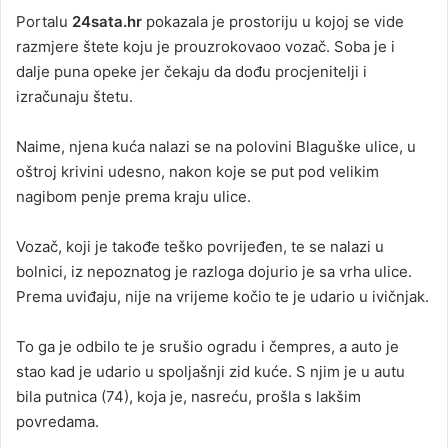
Portalu
24sata.hr
pokazala je prostoriju u kojoj se vide
razmjere štete koju je prouzrokovaoo vozač. Soba je i
dalje puna opeke jer čekaju da dođu procjenitelji i
izračunaju štetu.
Naime, njena kuća nalazi se na polovini Blaguške ulice, u
oštroj krivini udesno, nakon koje se put pod velikim
nagibom penje prema kraju ulice.
Vozač, koji je takođe teško povrijeđen, te se nalazi u
bolnici, iz nepoznatog je razloga dojurio je sa vrha ulice.
Prema uviđaju, nije na vrijeme kočio te je udario u ivičnjak.
To ga je odbilo te je srušio ogradu i čempres, a auto je
stao kad je udario u spoljašnji zid kuće. S njim je u autu
bila putnica (74), koja je, nasreću, prošla s lakšim
povredama.