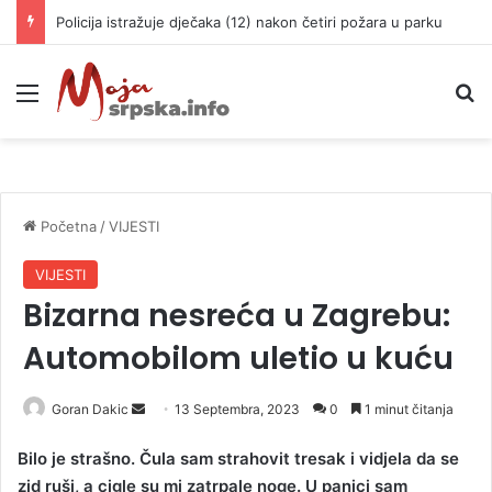
Policija istražuje dječaka (12) nakon četiri požara u parku
Meni
P
Početna
/
VIJESTI
VIJESTI
Bizarna nesreća u Zagrebu:
Automobilom uletio u kuću
Goran Dakic
S
13 Septembra, 2023
0
1 minut čitanja
e
Bilo je strašno. Čula sam strahovit tresak i vidjela da se
n
zid ruši, a cigle su mi zatrpale noge. U panici sam
d