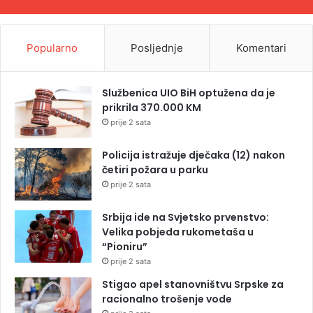
Popularno
Posljednje
Komentari
Službenica UIO BiH optužena da je
prikrila 370.000 KM
prije 2 sata
Policija istražuje dječaka (12) nakon
četiri požara u parku
prije 2 sata
Srbija ide na Svjetsko prvenstvo:
Velika pobjeda rukometaša u
“Pioniru”
prije 2 sata
Stigao apel stanovništvu Srpske za
racionalno trošenje vode