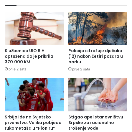
l
j
i
v
t
i
a
š
r
i
g
m
o
f
r
u
Službenica UIO BiH
Policija istražuje dječaka
i
n
optužena da je prikrila
(12) nakon četiri požara u
v
k
370.000 KM
parku
a
c
prije 2 sata
prije 2 sata
s
i
v
o
e
n
b
e
l
r
i
i
ž
m
a
a
Srbija ide na Svjetsko
Stigao apel stanovništvu
S
prvenstvo: Velika pobjeda
Srpske za racionalno
rukometaša u “Pioniru”
trošenje vode
r