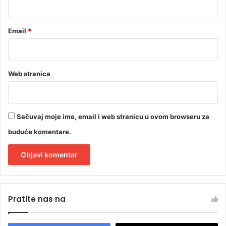
Email
*
Web stranica
Sačuvaj moje ime, email i web stranicu u ovom browseru za
buduće komentare.
A
l
Pratite nas na
t
e