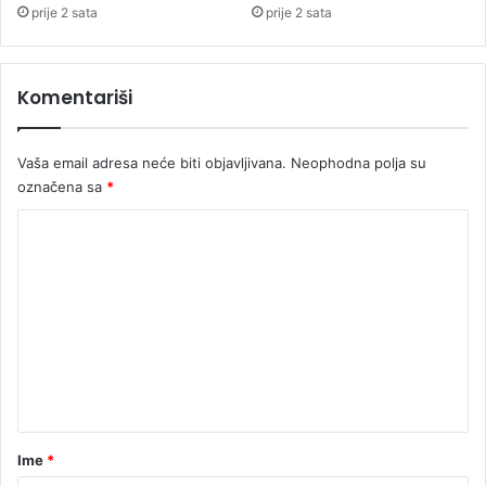
p
prije 2 sata
prije 2 sata
s
k
e
Komentariši
Vaša email adresa neće biti objavljivana.
Neophodna polja su
označena sa
*
K
o
m
e
n
t
a
r
Ime
*
*