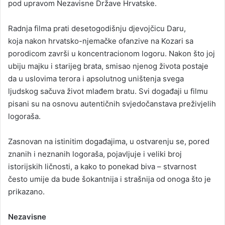
pod upravom Nezavisne Države Hrvatske.
Radnja filma prati desetogodišnju djevojčicu Daru,
koja nakon hrvatsko-njemačke ofanzive na Kozari sa
porodicom završi u koncentracionom logoru. Nakon što joj
ubiju majku i starijeg brata, smisao njenog života postaje
da u uslovima terora i apsolutnog uništenja svega
ljudskog sačuva život mlađem bratu. Svi događaji u filmu
pisani su na osnovu autentičnih svjedočanstava preživjelih
logoraša.
Zasnovan na istinitim događajima, u ostvarenju se, pored
znanih i neznanih logoraša, pojavljuje i veliki broj
istorijskih ličnosti, a kako to ponekad biva – stvarnost
često umije da bude šokantnija i strašnija od onoga što je
prikazano.
Nezavisne