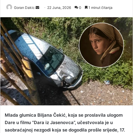
Goran Dakic
S
22 Juna, 2026
0
1 minut čitanja
e
n
d
a
n
e
m
a
i
l
Mlada glumica Biljana Čekić, koja se proslavila ulogom
Dare u filmu “Dara iz Jasenovca”, učestvovala je u
saobraćajnoj nezgodi koja se dogodila prošle srijede, 17.