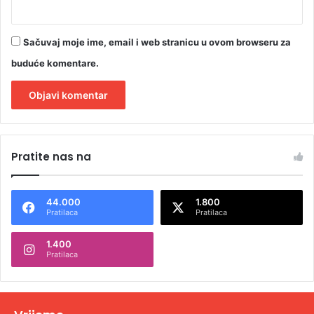
Sačuvaj moje ime, email i web stranicu u ovom browseru za
buduće komentare.
A
l
Pratite nas na
t
e
44.000
1.800
r
Pratilaca
Pratilaca
n
1.400
a
Pratilaca
t
i
v