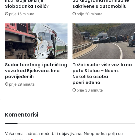
listi: Gdje se krije
20 kilograma marihuane
a
o
Slobodanka Tošić?
sakrivene u automobilu
n
p
prije 15 minuta
prije 20 minuta
t
u
i
n
f
i
a
k
š
a
i
s
s
u
t
B
Sudar teretnog i putničkog
Težak sudar više vozila na
i
o
voza kod Bjelovara: Ima
putu Stolac – Neum:
č
povrijeđenih
Nekoliko osoba
r
povrijeđeno
k
c
prije 29 minuta
o
a
prije 33 minute
g
p
o
Komentariši
k
r
e
Vaša email adresa neće biti objavljivana.
Neophodna polja su
t