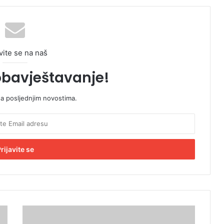
vite se na naš
obavještavanje!
sa posljednjim novostima.
U
h