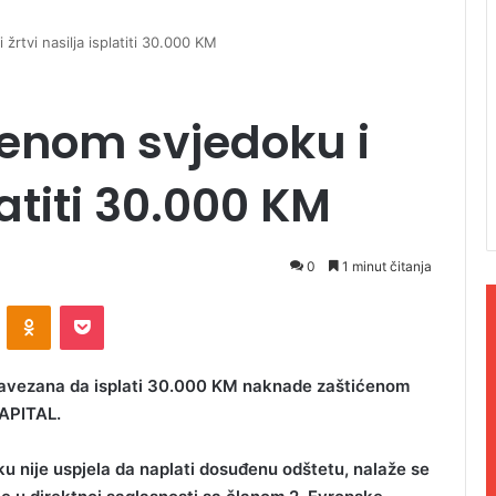
žrtvi nasilja isplatiti 30.000 KM
ćenom svjedoku i
latiti 30.000 KM
0
1 minut čitanja
ontakte
Odnoklassniki
Pocket
obavezana da isplati 30.000 KM naknade zaštićenom
CAPITAL.
u nije uspjela da naplati dosuđenu odštetu, nalaže se