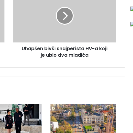
a
p
š
e
n
b
i
Uhapšen bivši snajperista HV-a koji
v
je ubio dva mladića
š
i
s
n
a
j
p
e
r
i
s
t
a