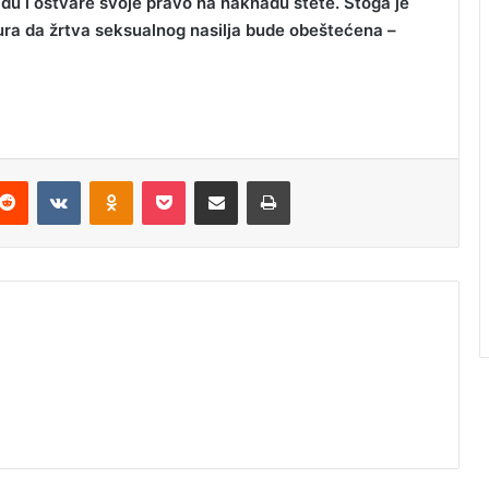
u i ostvare svoje pravo na naknadu štete. Stoga je
gura da žrtva seksualnog nasilja bude obeštećena –
Reddit
VKontakte
Odnoklassniki
Pocket
Podijeli putem Emaila
Odštampaj