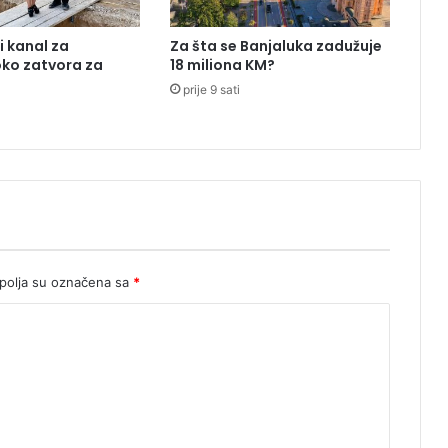
H
V
i kanal za
Za šta se Banjaluka zadužuje
-
oko zatvora za
18 miliona KM?
a
prije 9 sati
k
o
j
i
j
e
u
b
i
o
olja su označena sa
*
d
v
a
m
l
a
d