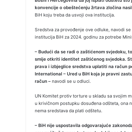
Bosni i Hercegovina da joj isplati odštetu što
i
konvencije o obeštećenju žrtava zločina nasil
l
BiH koju treba da usvoji ova institucija.
Sredstva za provođenje ove odluke, navodi se 
institucija BiH za 2024. godinu za potrebe Minis
– Budući da se radi o zaštićenom svjedoku, to
smije otkriti identitet zaštićenog svjedoka. 
prava i izbjeglice sredstva uplatiti na račun
International – Ured u BiH koja je pravni zast
račun –
navodi se u odluci.
UN Komitet protiv torture u skladu sa svojim ma
u krivičnom postupku dosuđena odšteta, ona ne
nema sredstava da plati odštetu.
– BiH nije uspostavila odgovarajuće zakonodav