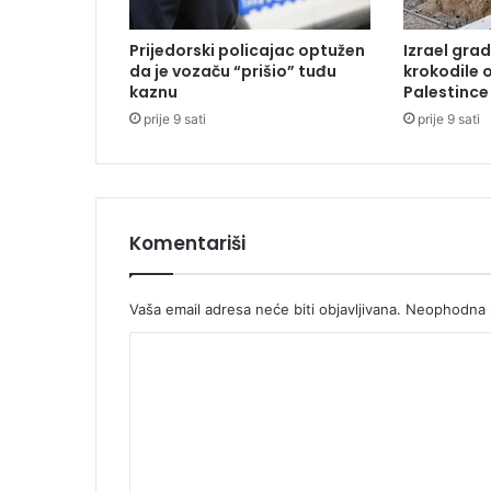
v
i
Prijedorski policajac optužen
Izrael grad
l
da je vozaču “prišio” tuđu
krokodile 
i
kaznu
Palestince
k
prije 9 sati
prije 9 sati
a
p
i
t
a
l
Komentariši
c
a
k
Vaša email adresa neće biti objavljivana.
Neophodna p
o
K
d
G
o
r
m
a
d
e
i
n