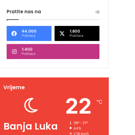
Pratite nas na
44.000
1.800
Pratilaca
Pratilaca
1.400
Pratilaca
Vrijeme
22
℃
Banja Luka
38º - 21º
44%
2.18 km/h