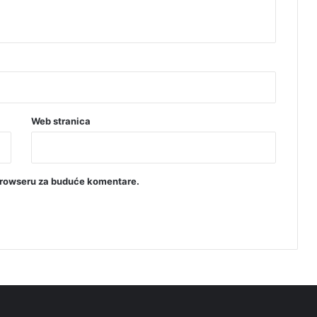
i
ć
a
Web stranica
browseru za buduće komentare.