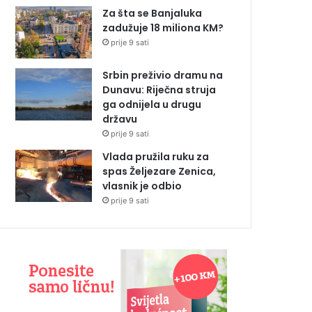
Za šta se Banjaluka
zadužuje 18 miliona KM?
prije 9 sati
Srbin preživio dramu na
Dunavu: Riječna struja
ga odnijela u drugu
državu
prije 9 sati
Vlada pružila ruku za
spas Željezare Zenica,
vlasnik je odbio
prije 9 sati