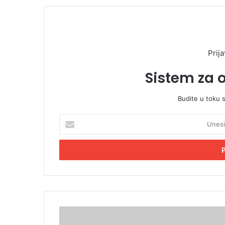
Prija
Sistem za 
Budite u toku 
U
n
e
s
i
t
e
E
m
R
a
i
i