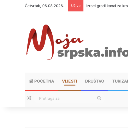
Četvrtak, 06.08.2026.
Uživo
Izrael gradi kanal za kr
POČETNA
VIJESTI
DRUŠTVO
TURIZA
Nasumični tekstovi
Pretraga
za