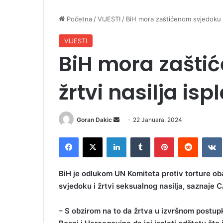
Početna
/
VIJESTI
/
BiH mora zaštićenom svjedoku i 
VIJESTI
BiH mora zašti
žrtvi nasilja isp
Goran Dakic
S
22 Januara, 2024
e
Facebook
X
LinkedIn
Tumblr
Pinterest
Reddit
VK
n
d
a
BiH je odlukom UN Komiteta protiv torture 
n
svjedoku i žrtvi seksualnog nasilja, saznaje 
e
m
– S obzirom na to da žrtva u izvršnom postupk
a