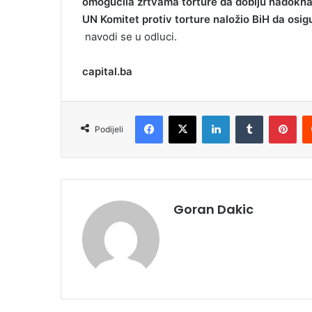
omogućila žrtvama torture da dobiju nadoknad
UN Komitet protiv torture naložio BiH da osi
navodi se u odluci.
capital.ba
Facebook
X
LinkedIn
Tumblr
Pinterest
Podijeli
Goran Dakic