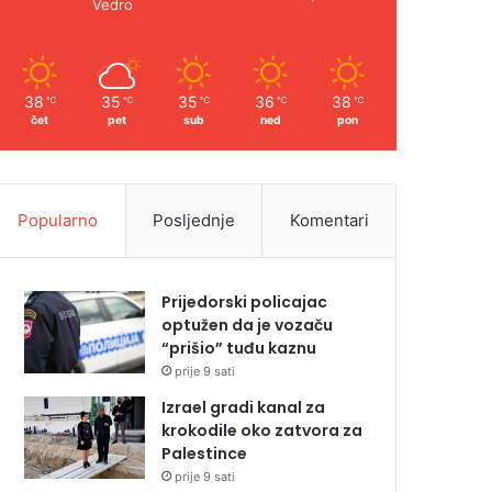
Vedro
38
35
35
36
38
℃
℃
℃
℃
℃
čet
pet
sub
ned
pon
Popularno
Posljednje
Komentari
Prijedorski policajac
optužen da je vozaču
“prišio” tuđu kaznu
prije 9 sati
Izrael gradi kanal za
krokodile oko zatvora za
Palestince
prije 9 sati