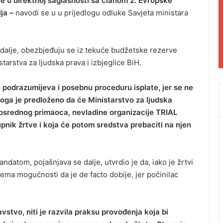
 je u direktnoj saglasnosti sa članom 2. Evropske
ja –
navodi se u u prijedlogu odluke Savjeta ministara
dalje, obezbjeđuju se iz tekuće budžetske rezerve
tarstva za ljudska prava i izbjeglice BiH.
 podrazumijeva i posebnu proceduru isplate, jer se ne
Stoga je predloženo da će Ministarstvo za ljudska
 posrednog primaoca, nevladine organizacije TRIAL
upnik žrtve i koja će potom sredstva prebaciti na njen
ndatom, pojašnjava se dalje, utvrdio je da, iako je žrtvi
ma mogućnosti da je de facto dobije, jer počinilac
stvo, niti je razvila praksu provođenja koja bi