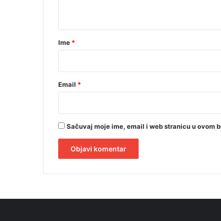
š
t
k
e
a
r
Ime
*
*
Email
*
Sačuvaj moje ime, email i web stranicu u ovom 
A
l
t
e