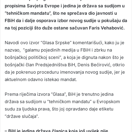
propisima Savjeta Evrope i jedina je država sa sudijom u
a
“tehničkom mandatu”, što ne sprečava dio javnosti u
n
FBiH da i dalje osporava izbor novog sudije u pokušaju da
e
na toj poziciji što duže ostane sačuvan Faris Vehabović.
m
a
i
Navodi ovo izvor “Glasa Srpske” komentarišući, kako ju je
l
nazvao, “galamu pojedinih medija u FBiH i zbrku na
bošnjačkoj političkoj sceni”, a koja je dignuta nakon što je
bošnjački član Predsjedništva BiH, Denis Bećirović, otkrio
da je pokrenuo proceduru imenovanja novog sudije, jer je
aktuelnom odavno istekao mandat.
Prema riječima izvora “Glasa”, BiH je trenutno jedina
država sa sudijom u “tehničkom mandatu” u Evropskom
sudu za ljudska prava, što joj opravdano daje etiketu
“države slučaja”.
– BiH je jedina država članica koja još uvijek nije