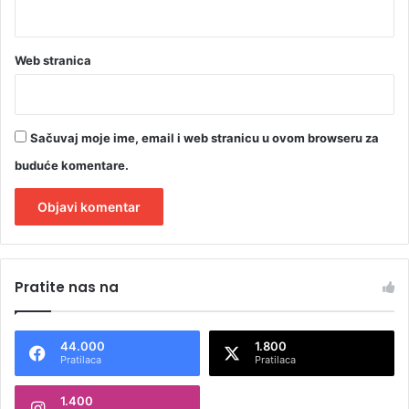
Web stranica
Sačuvaj moje ime, email i web stranicu u ovom browseru za
buduće komentare.
A
l
Pratite nas na
t
e
44.000
1.800
r
Pratilaca
Pratilaca
n
1.400
a