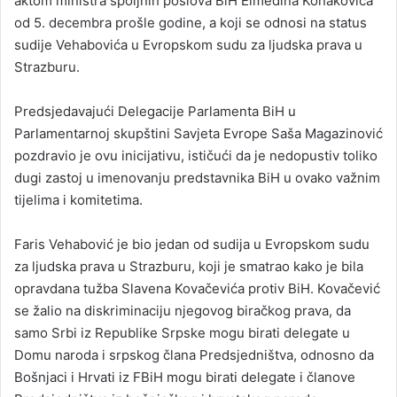
aktom ministra spoljnih poslova BiH Elmedina Konakovića
od 5. decembra prošle godine, a koji se odnosi na status
sudije Vehabovića u Evropskom sudu za ljudska prava u
Strazburu.
Predsjedavajući Delegacije Parlamenta BiH u
Parlamentarnoj skupštini Savjeta Evrope Saša Magazinović
pozdravio je ovu inicijativu, ističući da je nedopustiv toliko
dugi zastoj u imenovanju predstavnika BiH u ovako važnim
tijelima i komitetima.
Faris Vehabović je bio jedan od sudija u Evropskom sudu
za ljudska prava u Strazburu, koji je smatrao kako je bila
opravdana tužba Slavena Kovačevića protiv BiH. Kovačević
se žalio na diskriminaciju njegovog biračkog prava, da
samo Srbi iz Republike Srpske mogu birati delegate u
Domu naroda i srpskog člana Predsjedništva, odnosno da
Bošnjaci i Hrvati iz FBiH mogu birati delegate i članove