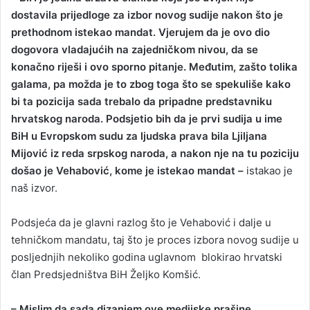
dostavila prijedloge za izbor novog sudije nakon što je
prethodnom istekao mandat. Vjerujem da je ovo dio
dogovora vladajućih na zajedničkom nivou, da se
konačno riješi i ovo sporno pitanje. Međutim, zašto tolika
galama, pa možda je to zbog toga što se spekuliše kako
bi ta pozicija sada trebalo da pripadne predstavniku
hrvatskog naroda. Podsjetio bih da je prvi sudija u ime
BiH u Evropskom sudu za ljudska prava bila Ljiljana
Mijović iz reda srpskog naroda, a nakon nje na tu poziciju
došao je Vehabović, kome je istekao mandat –
istakao je
naš izvor.
Podsjeća da je glavni razlog što je Vehabović i dalje u
tehničkom mandatu, taj što je proces izbora novog sudije u
posljednjih nekoliko godina uglavnom blokirao hrvatski
član Predsjedništva BiH Željko Komšić.
– Mislim da sada dizanjem ove medijske prašine,