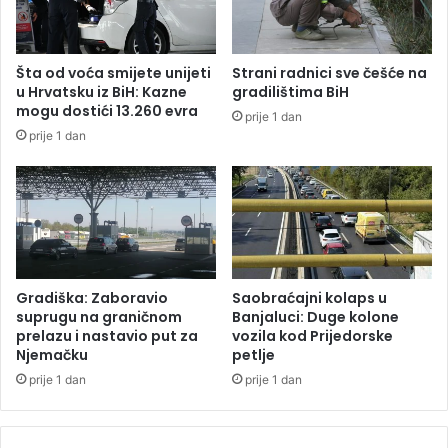
o
e
v
v
i
i
Šta od voća smijete unijeti
Strani radnici sve češće na
ć
ć
u Hrvatsku iz BiH: Kazne
gradilištima BiH
o
a
mogu dostići 13.260 evra
prije 1 dan
t
,
prije 1 dan
k
v
a
i
z
k
a
a
o
o
d
n
o
a
l
s
Gradiška: Zaboravio
Saobraćajni kolaps u
a
v
suprugu na graničnom
Banjaluci: Duge kolone
z
o
prelazu i nastavio put za
vozila kod Prijedorske
a
Njemačku
petlje
j
k
t
prije 1 dan
prije 1 dan
z
i
b
m
o
(