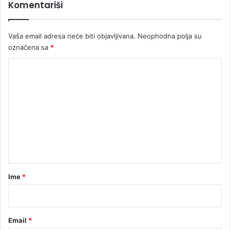
Komentariši
g
V
K
I
o
D
Vaša email adresa neće biti objavljivana.
Neophodna polja su
m
E
označena sa
*
š
O
i
)
K
ć
a
o
m
e
n
t
a
r
Ime
*
*
Email
*