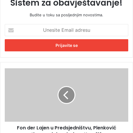
Sistem za obavještavanje!
Budite u toku sa posljednjim novostima.
U
n
e
s
i
t
e
E
F
m
o
a
n
i
d
l
e
a
r
d
L
r
a
e
j
s
Fon der Lajen u Predsjedništvu, Plenković
e