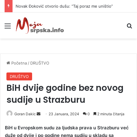
Novak Đoković otvorio dušu: “Taj poraz me uništio”
Meni
P
Početna
/
DRUŠTVO
DRUŠTVO
BiH dvije godine bez novog
sudije u Strazburu
Goran Dakic
S
23 Januara, 2024
0
2 minuta čitanja
e
BiH u Evropskom sudu za ljudska prava u Strazburu već
n
duže od dvije i po godine nema sudiju u skladu sa
d