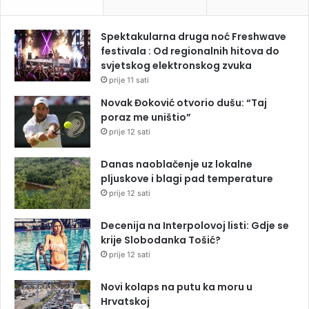
Spektakularna druga noć Freshwave
festivala : Od regionalnih hitova do
svjetskog elektronskog zvuka
prije 11 sati
Novak Đoković otvorio dušu: “Taj
poraz me uništio”
prije 12 sati
Danas naoblačenje uz lokalne
pljuskove i blagi pad temperature
prije 12 sati
Decenija na Interpolovoj listi: Gdje se
krije Slobodanka Tošić?
prije 12 sati
Novi kolaps na putu ka moru u
Hrvatskoj