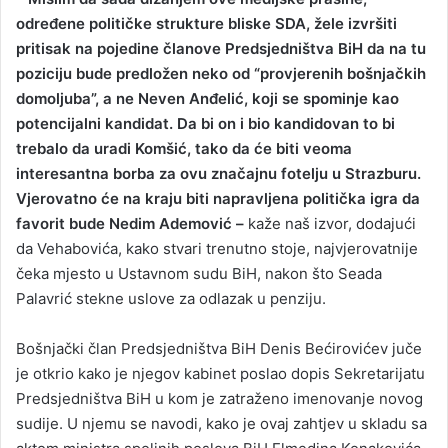
određene političke strukture bliske SDA, žele izvršiti
pritisak na pojedine članove Predsjedništva BiH da na tu
poziciju bude predložen neko od “provjerenih bošnjačkih
domoljuba”, a ne Neven Anđelić, koji se spominje kao
potencijalni kandidat. Da bi on i bio kandidovan to bi
trebalo da uradi Komšić, tako da će biti veoma
interesantna borba za ovu značajnu fotelju u Strazburu.
Vjerovatno će na kraju biti napravljena politička igra da
favorit bude Nedim Ademović –
kaže naš izvor, dodajući
da Vehabovića, kako stvari trenutno stoje, najvjerovatnije
čeka mjesto u Ustavnom sudu BiH, nakon što Seada
Palavrić stekne uslove za odlazak u penziju.
Bošnjački član Predsjedništva BiH Denis Bećirovićev juče
je otkrio kako je njegov kabinet poslao dopis Sekretarijatu
Predsjedništva BiH u kom je zatraženo imenovanje novog
sudije. U njemu se navodi, kako je ovaj zahtjev u skladu sa