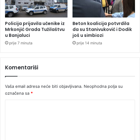
H
Policija prijavila učenike iz
Beton koalicija potvrdila
Mrkonjić Grada Tužilaštvu
da su Stanivuković i Dodik
u Banjaluci
još u simbiozi
prije 7 minuta
prije 14 minuta
Komentariši
Vaša email adresa neće biti objavljivana.
Neophodna polja su
označena sa
*
K
o
m
e