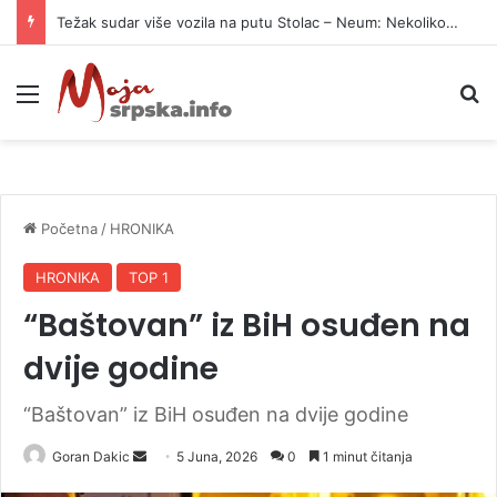
Težak sudar više vozila na putu Stolac – Neum: Nekoliko osoba povrijeđeno
Meni
P
Početna
/
HRONIKA
HRONIKA
TOP 1
“Baštovan” iz BiH osuđen na
dvije godine
“Baštovan” iz BiH osuđen na dvije godine
Goran Dakic
S
5 Juna, 2026
0
1 minut čitanja
e