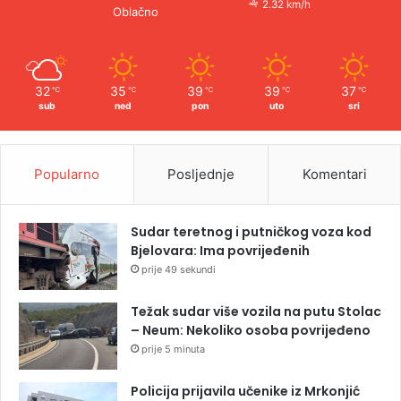
2.32 km/h
Oblačno
32
35
39
39
37
℃
℃
℃
℃
℃
sub
ned
pon
uto
sri
Popularno
Posljednje
Komentari
Sudar teretnog i putničkog voza kod
Bjelovara: Ima povrijeđenih
prije 49 sekundi
Težak sudar više vozila na putu Stolac
– Neum: Nekoliko osoba povrijeđeno
prije 5 minuta
Policija prijavila učenike iz Mrkonjić