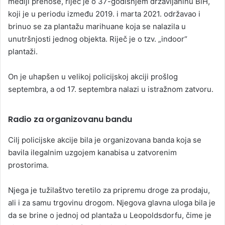
mediji prenose, riječ je o 37-godišnjem državljaninu BiH,
koji je u periodu između 2019. i marta 2021. održavao i
brinuo se za plantažu marihuane koja se nalazila u
unutršnjosti jednog objekta. Riječ je o tzv. „indoor“
plantaži.
On je uhapšen u velikoj policijskoj akciji prošlog
septembra, a od 17. septembra nalazi u istražnom zatvoru.
Radio za organizovanu bandu
Cilj policijske akcije bila je organizovana banda koja se
bavila ilegalnim uzgojem kanabisa u zatvorenim
prostorima.
Njega je tužilaštvo teretilo za pripremu droge za prodaju,
ali i za samu trgovinu drogom. Njegova glavna uloga bila je
da se brine o jednoj od plantaža u Leopoldsdorfu, čime je