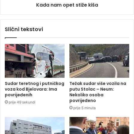
ć
Kada nam opet stiže kiša
e
e
t
m
s
o
t
Slični tekstovi
s
i
v
ž
o
e
j
k
e
i
p
š
r
a
i
s
Sudar teretnog i putničkog
Težak sudar više vozila na
u
voza kod Bjelovara: Ima
putu Stolac – Neum:
s
povrijeđenih
Nekoliko osoba
t
povrijeđeno
prije 49 sekundi
v
prije 5 minuta
o
u
B
i