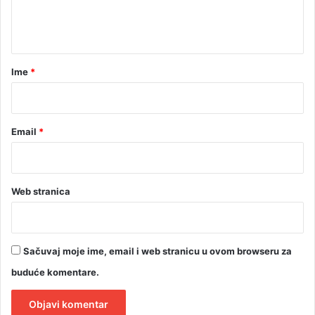
n
t
a
r
Ime
*
*
Email
*
Web stranica
Sačuvaj moje ime, email i web stranicu u ovom browseru za
buduće komentare.