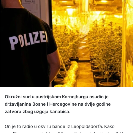
n
d
a
n
e
m
a
i
l
Okružni sud u austrijskom Kornojburgu osudio je
državljanina Bosne i Hercegovine na dvije godine
zatvora zbog uzgoja kanabisa.
On je to radio u okviru bande iz Leopoldsdorfa. Kako