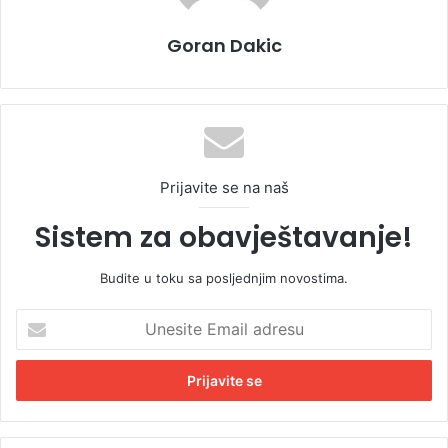
Goran Dakic
Prijavite se na naš
Sistem za obavještavanje!
Budite u toku sa posljednjim novostima.
U
n
e
s
i
t
e