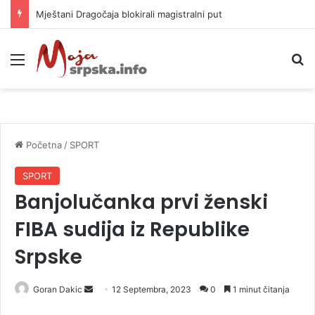
Mještani Dragočaja blokirali magistralni put
Meni
P
Početna
/
SPORT
SPORT
Banjolučanka prvi ženski
FIBA sudija iz Republike
Srpske
Goran Dakic
S
12 Septembra, 2023
0
1 minut čitanja
e