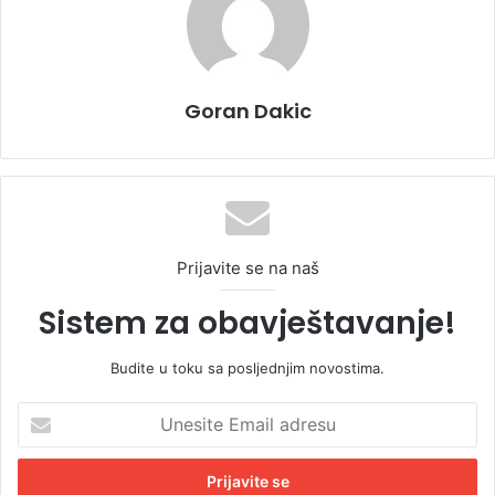
Goran Dakic
Prijavite se na naš
Sistem za obavještavanje!
Budite u toku sa posljednjim novostima.
U
n
e
s