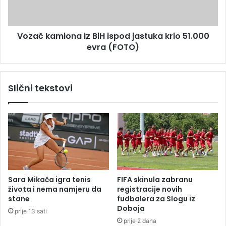
i
a
j
m
a
i
n
Vozač kamiona iz BiH ispod jastuka krio 51.000
o
j
evra (FOTO)
n
a
a
:
i
K
z
Slični tekstovi
o
B
l
i
i
H
k
i
o
s
k
p
o
o
š
d
t
j
Sara Mikača igra tenis
FIFA skinula zabranu
a
a
života i nema namjeru da
registracije novih
p
s
stane
fudbalera za Slogu iz
e
t
Doboja
prije 13 sati
l
u
prije 2 dana
e