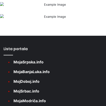
Lista portala
MojaSrpska.info
MojaBanjaLuka.info
MojDoboj.info
MojSrbac.info
MojaModriča.info