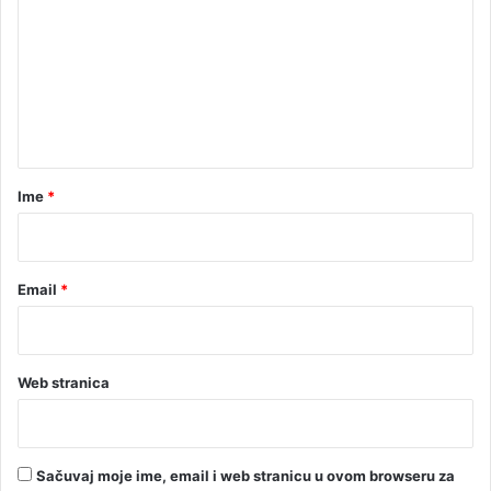
m
e
n
t
a
r
Ime
*
*
Email
*
Web stranica
Sačuvaj moje ime, email i web stranicu u ovom browseru za