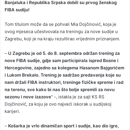
Banjaluka i Republika Srpska dobili su prvog ženskog
n
FIBA sudiju!
d
a
Tom titulom može da se pohvali Mia Dojčinović, koja je
n
ovog mjeseca učestvovala na treningu za nove sudije u
e
Zagrebu, koji je na kraju rezultirao vrijednim priznanjem.
m
a
i
–
U Zagrebu je od 5. do 8. septembra održan trening za
l
nove FIBA sudije, gdje sam participirala ispred Bosne i
Hercegovine, zajedno sa kolegema Hasanom Bajgorićem
i Lukom Brekalo. Trening je sadržao predavanja koje su
nam držali FIBA instruktori, treninge fizičke spreme i rad
na terenu, sve kako bi nas što bolje spremili za novu
sezonu i nove izazove
" -, istakla je za sajt KS RS
Dojčinović, za koju je ovo najveći iskorak u sudijskoj
karijeri.
–
Košarka je vrlo dinamičan sport i sudije, kao dio igre,