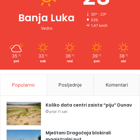
Banja Luka
35º - 23º
53%
1.47 km/h
Vedro
35
33
36
39
38
℃
℃
℃
℃
℃
pet
sub
ned
pon
uto
Popularno
Posljednje
Komentari
Koliko data centri zaista “piju” Dunav
prije 11 sati
Mještani Dragočaja blokirali
magistralni put