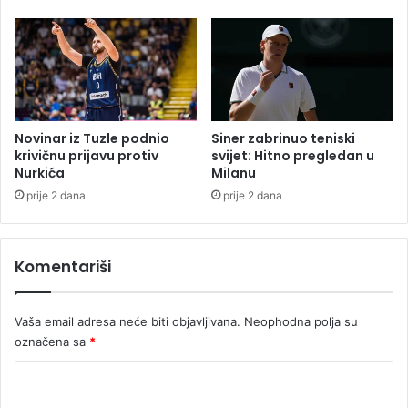
k
t
a
o
k
v
r
e
i
g
o
o
5
d
1
Novinar iz Tuzle podnio
Siner zabrinuo teniski
i
.
krivičnu prijavu protiv
svijet: Hitno pregledan u
n
Nurkića
Milanu
0
e
0
prije 2 dana
prije 2 dana
?
0
e
v
Komentariši
r
a
(
Vaša email adresa neće biti objavljivana.
Neophodna polja su
F
označena sa
*
O
T
K
O
o
)