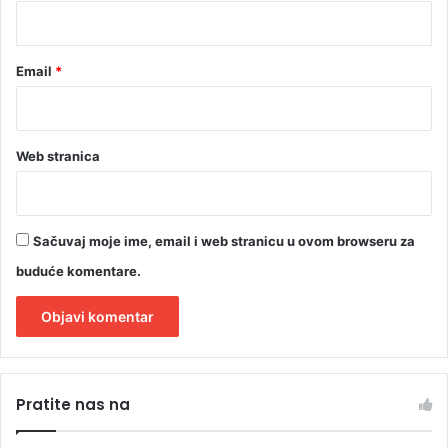
*
i
d
i
Email
*
j
e
t
e
Web stranica
Sačuvaj moje ime, email i web stranicu u ovom browseru za
buduće komentare.
A
l
Pratite nas na
t
e