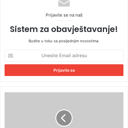
Prijavite se na naš
Sistem za obavještavanje!
Budite u toku sa posljednjim novostima.
U
n
e
s
i
t
e
E
V
m
a
a
v
i
e
l
d
a
e