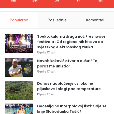
ned
pon
uto
sri
čet
Popularno
Posljednje
Komentari
Spektakularna druga noć Freshwave
festivala : Od regionalnih hitova do
svjetskog elektronskog zvuka
prije 17 sati
Novak Đoković otvorio dušu: “Taj
poraz me uništio”
prije 17 sati
Danas naoblačenje uz lokalne
pljuskove i blagi pad temperature
prije 17 sati
Decenija na Interpolovoj listi: Gdje se
krije Slobodanka Tošić?