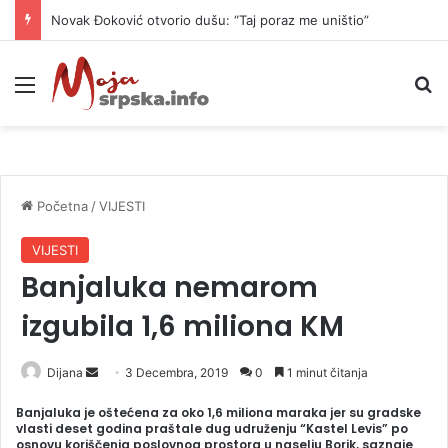
Novak Đoković otvorio dušu: “Taj poraz me uništio”
Meni
P
Početna
/
VIJESTI
VIJESTI
Banjaluka nemarom
izgubila 1,6 miliona KM
Dijana
S
3 Decembra, 2019
0
1 minut čitanja
e
Banjaluka je oštećena za oko 1,6 miliona maraka jer su gradske
n
vlasti deset godina praštale dug udruženju “Kastel Levis” po
osnovu koriščenja poslovnog prostora u naselju Borik, saznaje
d