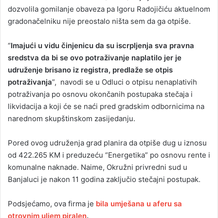
dozvolila gomilanje obaveza pa Igoru Radojičiću aktuelnom
gradonačelniku nije preostalo ništa sem da ga otpiše.
“
Imajući u vidu činjenicu da su iscrpljenja sva pravna
sredstva da bi se ovo potraživanje naplatilo jer je
udruženje brisano iz registra, predlaže se otpis
potraživanja
”, navodi se u Odluci o otpisu nenaplativih
potraživanja po osnovu okončanih postupaka stečaja i
likvidacija a koji će se naći pred gradskim odbornicima na
narednom skupštinskom zasijedanju.
Pored ovog udruženja grad planira da otpiše dug u iznosu
od 422.265 KM i preduzeću “Energetika” po osnovu rente i
komunalne naknade. Naime, Okružni privredni sud u
Banjaluci je nakon 11 godina zaključio stečajni postupak.
Podsjećamo, ova firma je
bila umješana u aferu sa
otrovnim uljem piralen
.