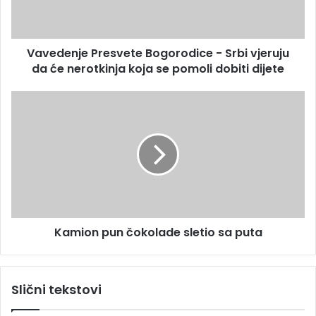
d
n
r
j
e
e
s
Vavedenje Presvete Bogorodice - Srbi vjeruju
P
u
da će nerotkinja koja se pomoli dobiti dijete
r
e
s
K
v
a
e
m
t
i
e
o
B
n
o
p
g
u
o
n
r
Kamion pun čokolade sletio sa puta
č
o
o
d
k
i
o
Slični tekstovi
c
l
e
a