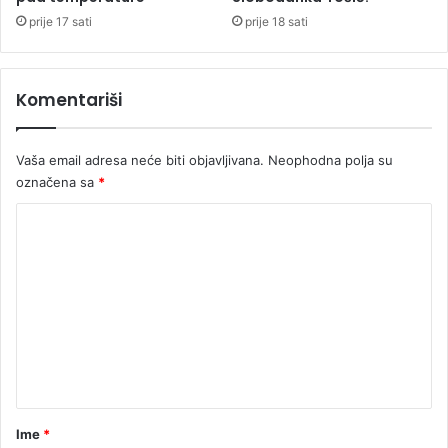
i
prije 17 sati
prije 18 sati
n
j
a
Komentariši
k
o
j
Vaša email adresa neće biti objavljivana.
Neophodna polja su
a
označena sa
*
s
e
K
p
o
o
m
m
o
e
l
i
n
d
t
o
b
a
i
r
Ime
*
t