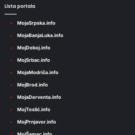
Lista portala
MojaSrpska.info
MojaBanjaLuka.info
MojDoboj.info
MojSrbac.info
MojaModriča.info
MojBrod.info
MojaDerventa.info
MojTeslić.info
MojPrnjavor.info
MojŠamac.info