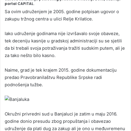
portal CAPITAL.
a
Sa ovim udruženjem je 2005. godine potpisan ugovor o
n
zakupu tržnog centra u ulici Relje Krilatice.
e
m
Iako udruženje godinama nije izvršavalo svoje obaveze,
a
tek deceniju kasnije u gradskoj administraciji su se sjetili
i
da bi trebali svoja potraživanja tražiti sudskim putem, ali je
l
za tako nešto bilo kasno.
Naime, grad je tek krajem 2015. godine dokumentaciju
predao Pravobranilaštvu Republike Srpske radi
podnošenja tužbe.
Okružni privredni sud u Banjaluci je zatim u maju 2016.
godine donio presudu zbog propuštanja i obavezao
udruženje da plati dug za zakup ali je ono u međuvremenu