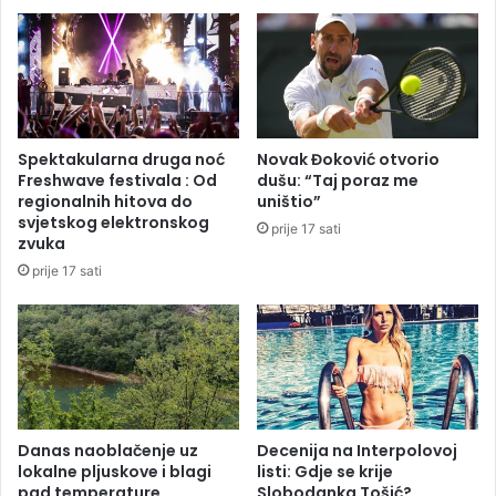
-
d
S
e
r
s
b
l
i
e
v
t
j
i
Spektakularna druga noć
Novak Đoković otvorio
e
o
Freshwave festivala : Od
dušu: “Taj poraz me
r
s
regionalnih hitova do
uništio”
u
a
svjetskog elektronskog
prije 17 sati
j
p
zvuka
u
u
prije 17 sati
d
t
a
a
ć
e
n
e
r
o
Danas naoblačenje uz
Decenija na Interpolovoj
lokalne pljuskove i blagi
listi: Gdje se krije
t
pad temperature
Slobodanka Tošić?
k