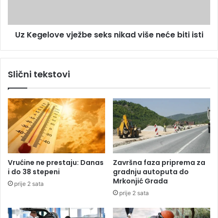
"
l
P
o
e
v
Uz Kegelove vježbe seks nikad više neće biti isti
t
e
a
v
r
j
K
e
Slični tekstovi
o
ž
č
b
i
e
ć
s
"
e
k
s
n
i
Vrućine ne prestaju: Danas
Završna faza priprema za
k
i do 38 stepeni
gradnju autoputa do
a
Mrkonjić Grada
prije 2 sata
d
prije 2 sata
v
i