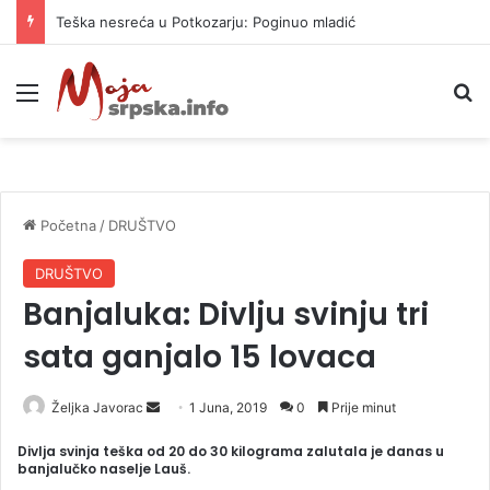
Teška nesreća u Potkozarju: Poginuo mladić
Meni
P
Početna
/
DRUŠTVO
DRUŠTVO
Banjaluka: Divlju svinju tri
sata ganjalo 15 lovaca
Željka Javorac
S
1 Juna, 2019
0
Prije minut
e
Divlja svinja teška od 20 do 30 kilograma zalutala je danas u
n
banjalučko naselje Lauš.
d