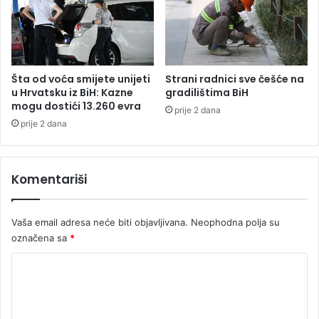
š
e
n
e
ć
e
Šta od voća smijete unijeti
Strani radnici sve češće na
b
u Hrvatsku iz BiH: Kazne
gradilištima BiH
mogu dostići 13.260 evra
i
prije 2 dana
t
prije 2 dana
i
i
s
Komentariši
t
i
Vaša email adresa neće biti objavljivana.
Neophodna polja su
označena sa
*
K
o
m