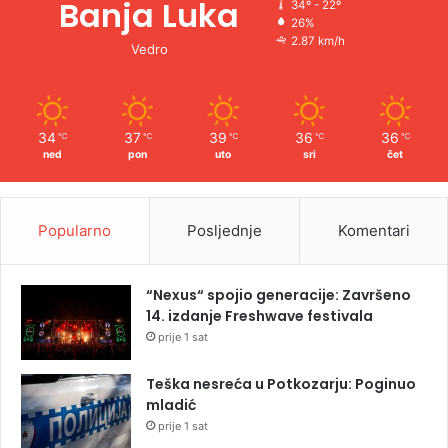
Banja Luka
34º - 22º
26%
2.87 km/h
Vedro
34
37
39
36
36
℃
℃
℃
℃
℃
ned
pon
uto
sri
čet
Popularno
Posljednje
Komentari
“Nexus“ spojio generacije: Završeno
14. izdanje Freshwave festivala
prije 1 sat
Teška nesreća u Potkozarju: Poginuo
mladić
prije 1 sat