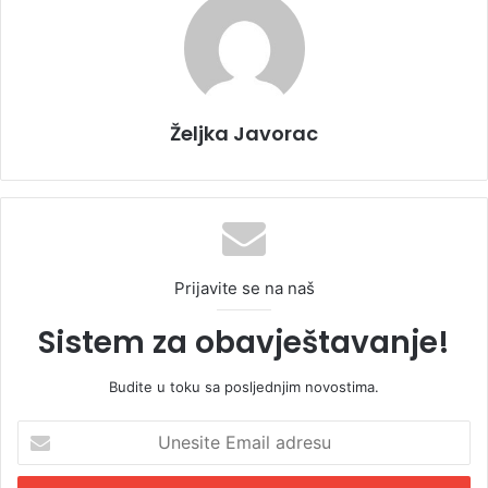
Željka Javorac
Prijavite se na naš
Sistem za obavještavanje!
Budite u toku sa posljednjim novostima.
U
n
e