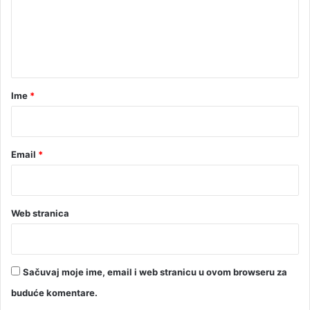
e
n
t
a
r
Ime
*
*
Email
*
Web stranica
Sačuvaj moje ime, email i web stranicu u ovom browseru za
buduće komentare.