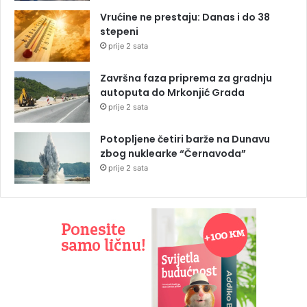
Vrućine ne prestaju: Danas i do 38
stepeni
prije 2 sata
Završna faza priprema za gradnju
autoputa do Mrkonjić Grada
prije 2 sata
Potopljene četiri barže na Dunavu
zbog nuklearke “Černavoda”
prije 2 sata