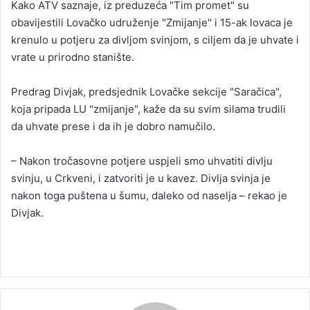
Kako ATV saznaje, iz preduzeća "Tim promet" su
a
obavijestili Lovačko udruženje "Zmijanje" i 15-ak lovaca je
n
krenulo u potjeru za divljom svinjom, s ciljem da je uhvate i
e
vrate u prirodno stanište.
m
a
Predrag Divjak, predsjednik Lovačke sekcije "Saračica",
i
koja pripada LU "zmijanje", kaže da su svim silama trudili
l
da uhvate prese i da ih je dobro namučilo.
– Nakon tročasovne potjere uspjeli smo uhvatiti divlju
svinju, u Crkveni, i zatvoriti je u kavez. Divlja svinja je
nakon toga puštena u šumu, daleko od naselja – rekao je
Divjak.