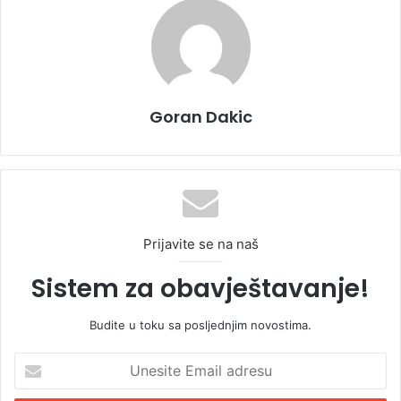
Goran Dakic
Prijavite se na naš
Sistem za obavještavanje!
Budite u toku sa posljednjim novostima.
U
n
e