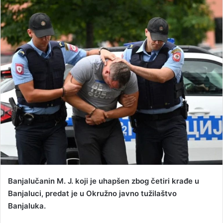
n
d
a
n
e
m
a
i
l
Banjalučanin M. J. koji je uhapšen zbog četiri krađe u
Banjaluci, predat je u Okružno javno tužilaštvo
Banjaluka.