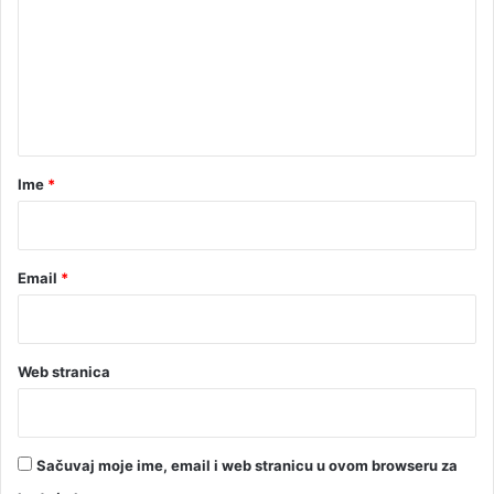
m
e
n
t
a
r
Ime
*
*
Email
*
Web stranica
Sačuvaj moje ime, email i web stranicu u ovom browseru za