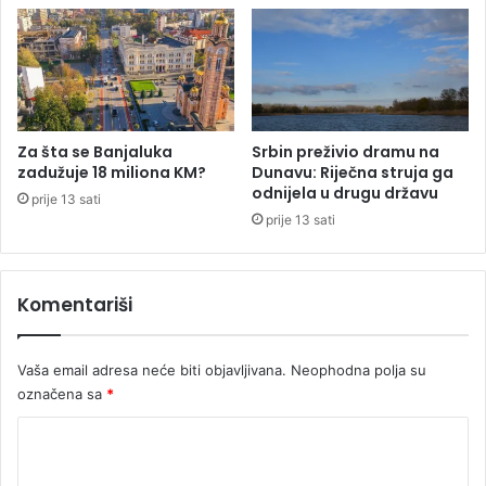
e
ć
a
b
o
r
b
Za šta se Banjaluka
Srbin preživio dramu na
a
zadužuje 18 miliona KM?
Dunavu: Riječna struja ga
z
odnijela u drugu državu
prije 13 sati
a
prije 13 sati
m
a
n
Komentariši
j
e
m
Vaša email adresa neće biti objavljivana.
Neophodna polja su
o
označena sa
*
ć
i
K
o