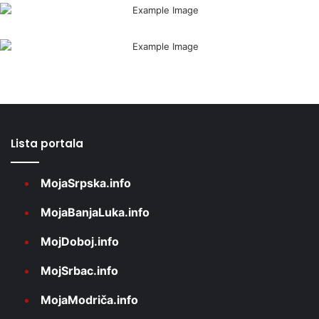
Lista portala
MojaSrpska.info
MojaBanjaLuka.info
MojDoboj.info
MojSrbac.info
MojaModriča.info