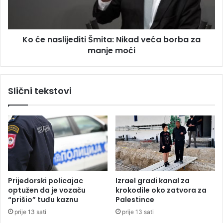
o
s
z
l
b
i
Ko će naslijediti Šmita: Nikad veća borba za
o
j
g
manje moći
e
"
d
o
i
b
t
Slični tekstovi
i
i
j
Š
e
m
s
i
n
t
e
a
v
:
o
N
ž
i
Prijedorski policajac
Izrael gradi kanal za
n
k
optužen da je vozaču
krokodile oko zatvora za
j
a
“prišio” tuđu kaznu
Palestince
e
d
prije 13 sati
prije 13 sati
"
v