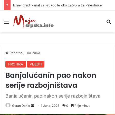
Izrael gradi kanal za krokodile oko zatvora za Palestince
Meni
P
Početna
/
HRONIKA
HRONIKA
VIJESTI
Banjalučanin pao nakon
serije razbojništava
Banjalučanin pao nakon serije razbojništava
Goran Dakic
S
1 Juna, 2026
0
Prije minut
e