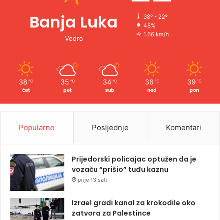
Banja Luka
38º - 22º
48%
1.66 km/h
Vedro
38
35
34
36
39
℃
℃
℃
℃
℃
čet
pet
sub
ned
pon
Popularno
Posljednje
Komentari
Prijedorski policajac optužen da je
vozaču “prišio” tuđu kaznu
prije 13 sati
Izrael gradi kanal za krokodile oko
zatvora za Palestince