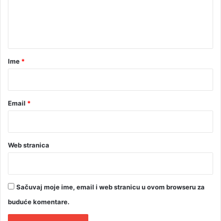
n
t
a
r
Ime
*
*
Email
*
Web stranica
Sačuvaj moje ime, email i web stranicu u ovom browseru za
buduće komentare.