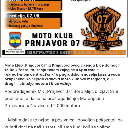
Moto klub „Prnjavor 07“ iz Prnjavora ovog vikenda biće domaćin
12. Bajk festa, druženja tokom kojeg se u Sportsko –
rekreativnom centru „Borik“ u prigradskom naselju Lazina voda
okupi nekoliko hiljada članova moto klubova iz regiona, ali i
drugih ljubitelja motora i brze vožnje.
Podpredsjednik MК „Prnjavor 07“ Boro Mijić u izjavi Srni
podsjetio je da se na prošlogodišnjoj Motorijadi u
Prnjavoru našlo više od 2.000 motora.
– Mislim da je to najbolja pozivnica i dovoljan pokazatelj da
vrijedi doći na naš susret. Mi smo ljudi koji se volimo