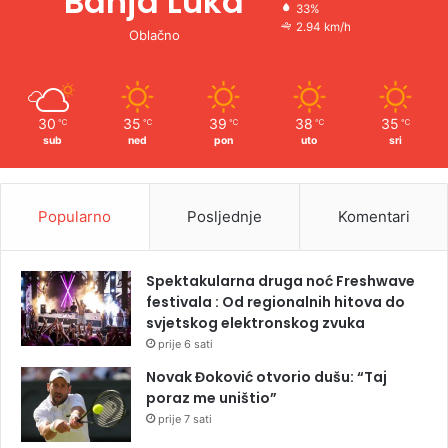
Banja Luka
33%
2.94 km/h
Oblačno
30
35
39
38
35
℃
℃
℃
℃
℃
sub
ned
pon
uto
sri
Popularno
Posljednje
Komentari
Spektakularna druga noć Freshwave
festivala : Od regionalnih hitova do
svjetskog elektronskog zvuka
prije 6 sati
Novak Đoković otvorio dušu: “Taj
poraz me uništio”
prije 7 sati