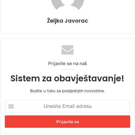
Željka Javorac
Prijavite se na naš
Sistem za obavještavanje!
Budite u toku sa posljednjim novostima.
U
n
e
s
i
t