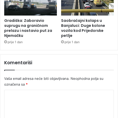
t
o
k
o
Gradiška: Zaboravio
Saobraćajni kolaps u
m
suprugu na graničnom
Banjaluci: Duge kolone
c
prelazu i nastavio put za
vozila kod Prijedorske
Njemačku
petlje
i
j
prije 1 dan
prije 1 dan
e
l
e
Komentariši
p
r
o
Vaša email adresa neće biti objavljivana.
Neophodna polja su
š
označena sa
*
l
e
K
z
o
i
m
m
e
e