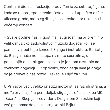
Centralni dio manifestacije predviđen je za subotu, 1. juna,
kada će u poslijepodnevnim časovima biti upriličen defile
ulicama grada, moto egzibicije, bajkerske igre u kampu i
večernji koncert .
– Svake godine našim gostima i sugrađanima pripremimo
veliko muzičko zadovoljstvo, muzički događaj koji se
pamti, ovaj put to je koncert Bajage i instruktora. Raritet je
da Bajaga inače ne nastupa na moto susretima, u
poslednjih desetak godina samo je jednom nastupio na
ovakvom događaju u Кoprivnici, zbog čega nam je drago
da je prihvatio naš poziv – rekao je Mijić za Srnu.
U Prnjavor već uveliko pristižu motoristi sa raznih strana, a
među prvima još u ponedeljak stigla je tročlana ekipa MК
„Bears“ iz Skoplja predvođena Draganom Simoskim koji
već godinama dolazi na prnjavorski Bajk fest.