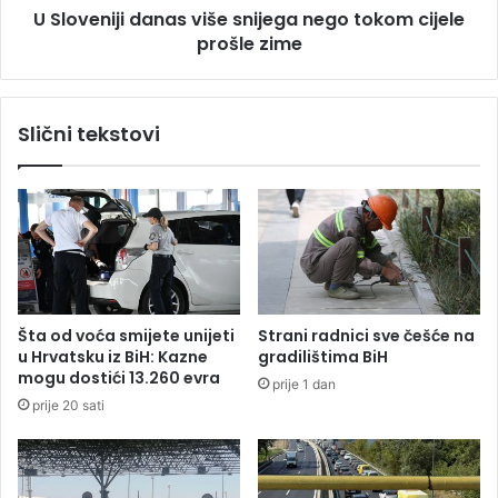
U Sloveniji danas više snijega nego tokom cijele
š
i
i
prošle zime
d
ć
a
e
n
m
a
Slični tekstovi
i
s
z
v
D
i
e
š
r
e
v
s
i
n
š
i
a
j
Šta od voća smijete unijeti
Strani radnici sve češće na
e
u Hrvatsku iz BiH: Kazne
gradilištima BiH
g
mogu dostići 13.260 evra
prije 1 dan
a
prije 20 sati
n
e
g
o