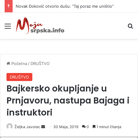
Novak Đoković otvorio dušu: “Taj poraz me uništio”
Meni
P
Početna
/
DRUŠTVO
DRUŠTVO
Bajkersko okupljanje u
Prnjavoru, nastupa Bajaga i
instruktori
Željka Javorac
S
30 Maja, 2019
0
1 minut čitanja
e