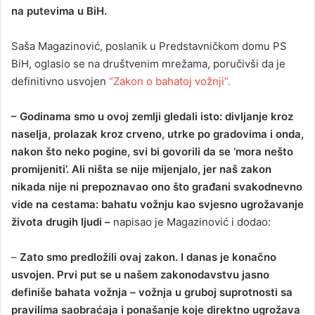
na putevima u BiH.
Saša Magazinović, poslanik u Predstavničkom domu PS
BiH, oglasio se na društvenim mrežama, poručivši da je
definitivno usvojen
“Zakon o bahatoj vožnji”.
– Godinama smo u ovoj zemlji gledali isto: divljanje kroz
naselja, prolazak kroz crveno, utrke po gradovima i onda,
nakon što neko pogine, svi bi govorili da se ‘mora nešto
promijeniti’. Ali ništa se nije mijenjalo, jer naš zakon
nikada nije ni prepoznavao ono što građani svakodnevno
vide na cestama: bahatu vožnju kao svjesno ugrožavanje
života drugih ljudi –
napisao je Magazinović i dodao:
–
Zato smo predložili ovaj zakon. I danas je konačno
usvojen. Prvi put se u našem zakonodavstvu jasno
definiše bahata vožnja – vožnja u gruboj suprotnosti sa
pravilima saobraćaja i ponašanje koje direktno ugrožava