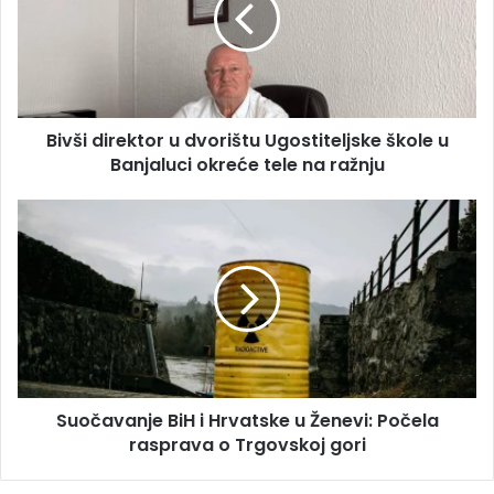
l
i
a
d
d
i
r
r
e
e
s
Bivši direktor u dvorištu Ugostiteljske škole u
k
u
Banjaluci okreće tele na ražnju
t
o
r
S
u
u
d
o
v
č
o
a
r
v
i
a
š
n
t
j
u
Suočavanje BiH i Hrvatske u Ženevi: Počela
e
U
rasprava o Trgovskoj gori
B
g
i
o
H