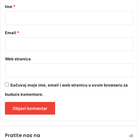
o
r
Ime
*
r
i
*
Email
*
Web stranica
Sačuvaj moje ime, email i web stranicu u ovom browseru za
buduće komentare.
A
l
Pratite nas na
t