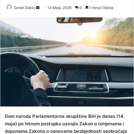
Goran Dakic
S
14 Maja, 2026
0
1 minut čitanja
e
n
d
a
n
e
m
a
i
l
Dom naroda Parlamentarne skupštine BiH je danas (14.
maja) po hitnom postupku usvojio Zakon o izmjenama i
dopunama Zakona o osnovama bezbjednosti saobraćaja