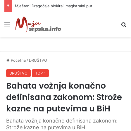
Helikopter ponovo gasi vatru u selima kod Trebinja
Meni
P
Početna
/
DRUŠTVO
DRUŠTVO
TOP 1
Bahata vožnja konačno
definisana zakonom: Strože
kazne na putevima u BiH
Bahata vožnja konačno definisana zakonom:
Strože kazne na putevima u BiH