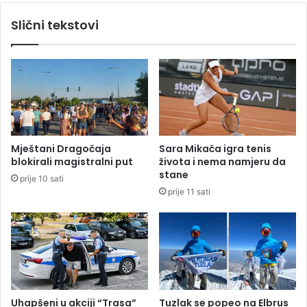
s
i
Slični tekstovi
t
H
i
r
t
v
e
a
l
t
j
s
s
k
k
e
e
u
Mještani Dragočaja
Sara Mikača igra tenis
š
Ž
blokirali magistralni put
života i nema namjeru da
k
e
stane
prije 10 sati
o
n
prije 11 sati
l
e
e
v
u
i
B
:
a
P
n
o
j
č
a
e
Uhapšeni u akciji “Trasa”
Tuzlak se popeo na Elbrus