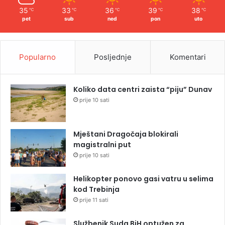
35
33
36
39
38
℃
℃
℃
℃
℃
pet
sub
ned
pon
uto
Popularno
Posljednje
Komentari
Koliko data centri zaista “piju” Dunav
prije 10 sati
Mještani Dragočaja blokirali
magistralni put
prije 10 sati
Helikopter ponovo gasi vatru u selima
kod Trebinja
prije 11 sati
Službenik Suda BiH optužen za