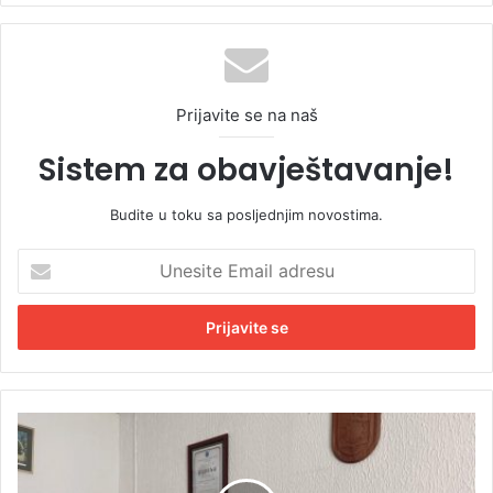
Prijavite se na naš
Sistem za obavještavanje!
Budite u toku sa posljednjim novostima.
U
n
e
s
i
t
e
E
B
m
i
a
v
i
š