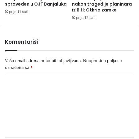
l
l
sproveden u OJT Banjaluka
nakon tragedije planinara
u
a
iz BiH: Otkrio zamke
prije 11 sati
c
r
prije 12 sati
i
a
o
s
k
p
Komentariši
r
r
e
a
ć
v
Vaša email adresa neće biti objavljivana.
Neophodna polja su
e
a
t
označena sa
*
o
e
T
K
l
r
e
g
o
n
o
m
a
v
r
e
s
a
k
n
ž
o
t
n
j
j
g
a
u