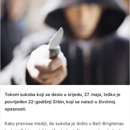
n
d
a
n
e
m
a
i
l
Tokom sukoba koji se desio u srijedu, 27. maja, teško je
povrijeđen 22-godišnji Srbin, koji se nalazi u životnoj
opasnosti.
Kako prenose mediji, do sukoba je došlo u Beč–Brigitenau