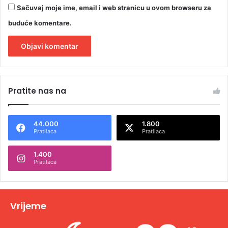
Sačuvaj moje ime, email i web stranicu u ovom browseru za
buduće komentare.
A
l
Pratite nas na
t
e
44.000
1.800
r
Pratilaca
Pratilaca
n
1.400
a
Pratilaca
t
i
v
Vrijeme
e