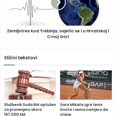
i
j
:
o
P
t
o
r
g
e
Zemljotres kod Trebinja, osjetio se i u Hrvatskoj i
i
s
n
Crnoj Gori
k
u
o
o
d
p
T
Slični tekstovi
r
r
e
e
d
b
m
i
a
n
t
j
u
a
r
,
s
o
Službenik Suda BiH optužen
Sara Mikača igra tenis
k
s
za pronevjeru skoro
života i nema namjeru da
o
j
197.000 KM
stane