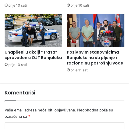
v
e
prije 10 sati
prije 10 sati
e
t
č
i
e
o
s
e
i
u
H
Uhapšeni u akciji “Trasa”
Poziv svim stanovnicima
r
sproveden u OJT Banjaluka
Banjaluke na strpljenje i
v
racionalnu potrošnju vode
prije 10 sati
a
prije 11 sati
t
s
k
Komentariši
o
j
i
Vaša email adresa neće biti objavljivana.
Neophodna polja su
C
označena sa
*
r
n
K
o