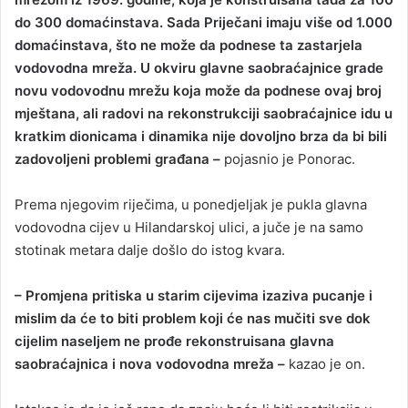
do 300 domaćinstava. Sada Priječani imaju više od 1.000
domaćinstava, što ne može da podnese ta zastarjela
vodovodna mreža. U okviru glavne saobraćajnice grade
novu vodovodnu mrežu koja može da podnese ovaj broj
mještana, ali radovi na rekonstrukciji saobraćajnice idu u
kratkim dionicama i dinamika nije dovoljno brza da bi bili
zadovoljeni problemi građana –
pojasnio je Ponorac.
Prema njegovim riječima, u ponedjeljak je pukla glavna
vodovodna cijev u Hilandarskoj ulici, a juče je na samo
stotinak metara dalje došlo do istog kvara.
– Promjena pritiska u starim cijevima izaziva pucanje i
mislim da će to biti problem koji će nas mučiti sve dok
cijelim naseljem ne prođe rekonstruisana glavna
saobraćajnica i nova vodovodna mreža –
kazao je on.