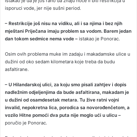
Istakao je da je još rano da znaju hoće li biti restrikcija u
isporuci vode, jer nije sušni period.
– Restrikcije još nisu na vidiku, ali i sa njima i bez njih
mještani Priječana imaju problem sa vodom. Barem jedan
dan tokom sedmice nema vode –
istakao je Ponorac.
Osim ovih problema muke im zadaju i makadamske ulice u
dužini od oko sedam kilometara koje treba da budu
asfaltirane.
– U Hilandarskoj ulici, za koju smo pisali zahtjev i dopis
nadležnim odjeljenjima da bude asfaltirana, makadam je
u dužini od osamdesetak metara. Tu žive ratni vojni
invalid, nepokretna lica, porodica sa novorođenčetom, a
vozilo Hitne pomoći dva puta nije moglo ući u ulicu –
poručio je Ponorac.