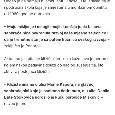
Dodao je da nemaju ni ambulantu u naselju te istakao da je
i područna škola koja je smještena u montažnom objektu
od 1969. godine dotrajala.
– Moje mišljenje i mnogih mojih komšija je da bi nova
saobraćajnica pokrenula razvoj naše mjesne zajednice i
da je trenutno stanje sa putem kočnica svakog razvoja –
zaključio je Ponorac.
Aktuelno je i pitanje klizišta, jer, kako kaže, ovo je period u
kojem nakon padavina dolazi do naglog sušenja tla, što
aktivira postojeća klizišta.
– Klizište imamo u ulici Mome Kapora, na glavnoj
saobraćajnici koje je sanirano četiri puta, a u ulici Danila
Bate Stojkovića ugrozilo je kuću porodice Mišković –
naveo je on.