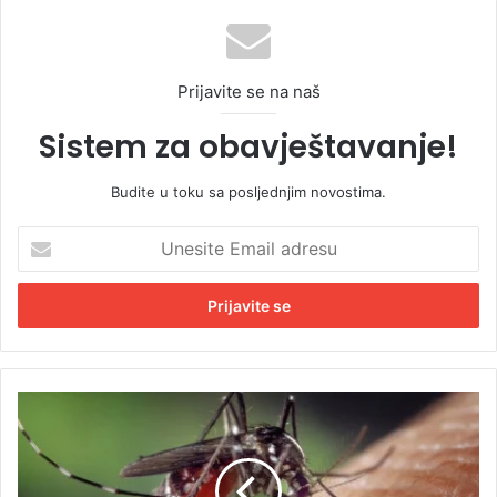
Prijavite se na naš
Sistem za obavještavanje!
Budite u toku sa posljednjim novostima.
U
n
e
s
i
t
e
E
O
m
d
a
g
i
o
l
đ