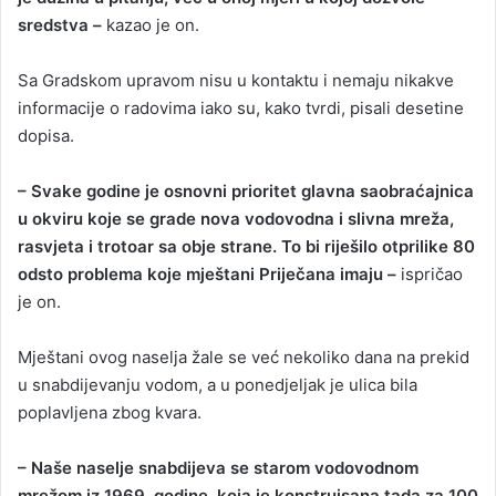
sredstva –
kazao je on.
Sa Gradskom upravom nisu u kontaktu i nemaju nikakve
informacije o radovima iako su, kako tvrdi, pisali desetine
dopisa.
– Svake godine je osnovni prioritet glavna saobraćajnica
u okviru koje se grade nova vodovodna i slivna mreža,
rasvjeta i trotoar sa obje strane. To bi riješilo otprilike 80
odsto problema koje mještani Priječana imaju –
ispričao
je on.
Mještani ovog naselja žale se već nekoliko dana na prekid
u snabdijevanju vodom, a u ponedjeljak je ulica bila
poplavljena zbog kvara.
– Naše naselje snabdijeva se starom vodovodnom
mrežom iz 1969. godine, koja je konstruisana tada za 100