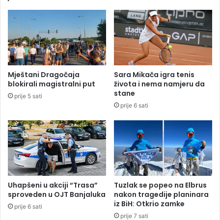
u
u
B
b
a
i
n
t
j
e
a
p
l
a
Mještani Dragočaja
Sara Mikača igra tenis
u
s
blokirali magistralni put
života i nema namjeru da
c
o
stane
prije 5 sati
i
š
prije 6 sati
n
a
p
u
t
o
v
a
Uhapšeni u akciji “Trasa”
Tuzlak se popeo na Elbrus
n
sproveden u OJT Banjaluka
nakon tragedije planinara
iz BiH: Otkrio zamke
j
prije 6 sati
u
prije 7 sati