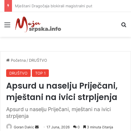
Helikopter ponovo gasi vatru u selima kod Trebinja
Meni
P
Početna
/
DRUŠTVO
DRUŠTVO
TOP 1
Apsurd u naselju Priječani,
mještani na ivici strpljenja
Apsurd u naselju Priječani, mještani na ivici
strpljenja
Goran Dakic
S
17 Juna, 2026
0
3 minuta čitanja