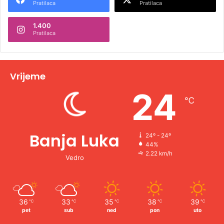
Pratilaca
Pratilaca
n
1.400
a
Pratilaca
t
i
v
Vrijeme
e
24
℃
:
Banja Luka
24º - 24º
44%
2.22 km/h
Vedro
36
33
35
38
39
℃
℃
℃
℃
℃
pet
sub
ned
pon
uto