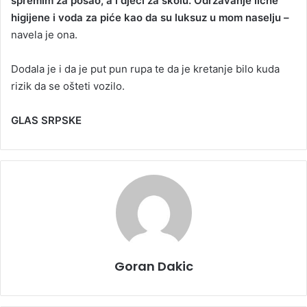
spremim za posao, a i djeci za školu. Održavanje lične
higijene i voda za piće kao da su luksuz u mom naselju –
navela je ona.
Dodala je i da je put pun rupa te da je kretanje bilo kuda
rizik da se ošteti vozilo.
GLAS SRPSKE
Goran Dakic