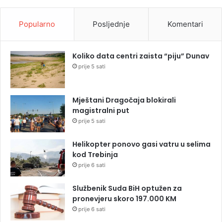
Popularno
Posljednje
Komentari
Koliko data centri zaista “piju” Dunav
prije 5 sati
Mještani Dragočaja blokirali
magistralni put
prije 5 sati
Helikopter ponovo gasi vatru u selima
kod Trebinja
prije 6 sati
Službenik Suda BiH optužen za
pronevjeru skoro 197.000 KM
prije 6 sati