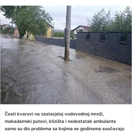
e
n
d
a
n
e
m
a
i
l
Česti kvarovi na zastarjeloj vodovodnoj mreži,
makadamski putevi, klizišta i nedostatak ambulante
samo su dio problema sa kojima se godinama suočavaju