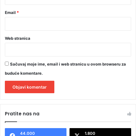
Email
*
Web stranica
Sačuvaj moje ime, email i web stranicu u ovom browseru za
buduće komentare.
A
l
Pratite nas na
t
e
44.000
1.800
r