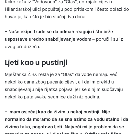
Kako kažu iz “Vodovoda” za “Glas”, dotrajale cijevi u
Hilandarskoj ulici popuštaju pod pritiskom i često dolazi do
havarija, kao što je bio slučaj dva dana.
– Naše ekipe trude se da odmah reaguju i što brže
uspostave uredno snabdijevanje vodom –
poručili su iz
ovog preduzeća.
Ljeti kao u pustinji
Mještanka Ž. Đ. rekla je za “Glas” da vode nemaju već
nekoliko dana zbog pucanja cijevi, ali da im prekid u
snabdijevanju nije rijetka pojava, jer se s njim suočavaju
nekoliko puta svake sedmice duži niz godina.
– Imam osjećaj kao da živim u nekoj pustinji. Nije
normalno da moramo da se snalazimo za vodu stalno i da
živimo tako, pogotovo ljeti. Najveći mi je problem da se