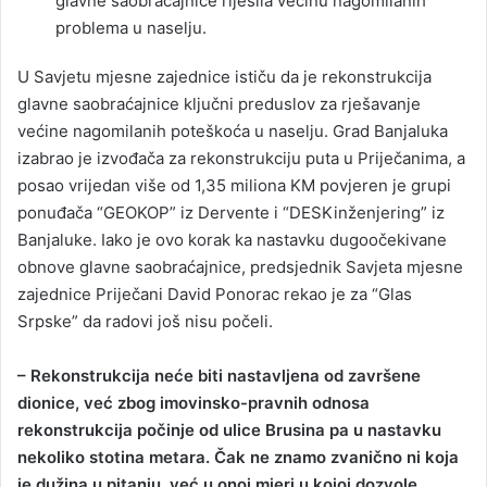
glavne saobraćajnice riješila većinu nagomilanih
problema u naselju.
U Savjetu mjesne zajednice ističu da je rekonstrukcija
glavne saobraćajnice ključni preduslov za rješavanje
većine nagomilanih poteškoća u naselju. Grad Banjaluka
izabrao je izvođača za rekonstrukciju puta u Priječanima, a
posao vrijedan više od 1,35 miliona KM povjeren je grupi
ponuđača “GEOKOP” iz Dervente i “DESKinženjering” iz
Banjaluke. Iako je ovo korak ka nastavku dugoočekivane
obnove glavne saobraćajnice, predsjednik Savjeta mjesne
zajednice Priječani David Ponorac rekao je za “Glas
Srpske” da radovi još nisu počeli.
– Rekonstrukcija neće biti nastavljena od završene
dionice, već zbog imovinsko-pravnih odnosa
rekonstrukcija počinje od ulice Brusina pa u nastavku
nekoliko stotina metara. Čak ne znamo zvanično ni koja
je dužina u pitanju, već u onoj mjeri u kojoj dozvole