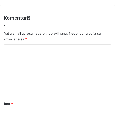
?
Komentariši
Vaša email adresa neće biti objavljivana.
Neophodna polja su
označena sa
*
K
o
m
e
n
t
a
r
Ime
*
*