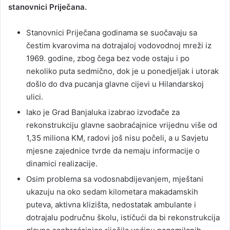
stanovnici Priječana.
Stanovnici Priječana godinama se suočavaju sa
čestim kvarovima na dotrajaloj vodovodnoj mreži iz
1969. godine, zbog čega bez vode ostaju i po
nekoliko puta sedmično, dok je u ponedjeljak i utorak
došlo do dva pucanja glavne cijevi u Hilandarskoj
ulici.
Iako je Grad Banjaluka izabrao izvođače za
rekonstrukciju glavne saobraćajnice vrijednu više od
1,35 miliona KM, radovi još nisu počeli, a u Savjetu
mjesne zajednice tvrde da nemaju informacije o
dinamici realizacije.
Osim problema sa vodosnabdijevanjem, mještani
ukazuju na oko sedam kilometara makadamskih
puteva, aktivna klizišta, nedostatak ambulante i
dotrajalu područnu školu, ističući da bi rekonstrukcija