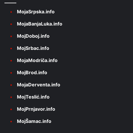
MojaSrpska.info
MojaBanjaLuka.info
MojDoboj.info
MojSrbac.info
MojaModriča.info
MojBrod.info
MojaDerventa.info
MojTeslić.info
MojPrnjavor.info
MojŠamac.info