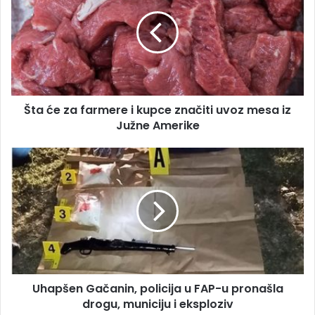
a
a
i
ć
l
e
a
z
d
a
r
f
e
a
s
Šta će za farmere i kupce značiti uvoz mesa iz
r
u
Južne Amerike
m
e
r
U
e
h
i
a
k
p
u
š
p
e
c
n
e
G
z
a
n
Uhapšen Gačanin, policija u FAP-u pronašla
č
a
drogu, municiju i eksploziv
a