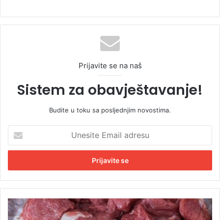
Prijavite se na naš
Sistem za obavještavanje!
Budite u toku sa posljednjim novostima.
U
n
e
s
i
t
e
E
Š
m
t