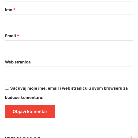
s
r
p
Ime
*
l
*
o
z
i
Email
*
v
Web stranica
Sačuvaj moje ime, email i web stranicu u ovom browseru za
buduće komentare.
A
l