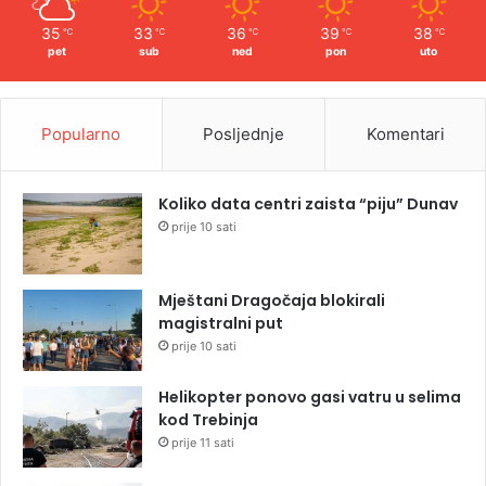
35
33
36
39
38
℃
℃
℃
℃
℃
pet
sub
ned
pon
uto
Popularno
Posljednje
Komentari
Koliko data centri zaista “piju” Dunav
prije 10 sati
Mještani Dragočaja blokirali
magistralni put
prije 10 sati
Helikopter ponovo gasi vatru u selima
kod Trebinja
prije 11 sati