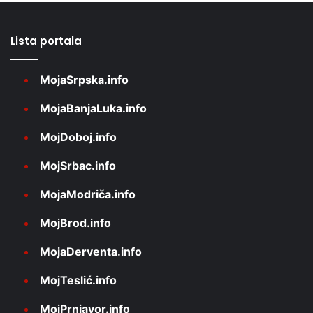
Lista portala
MojaSrpska.info
MojaBanjaLuka.info
MojDoboj.info
MojSrbac.info
MojaModriča.info
MojBrod.info
MojaDerventa.info
MojTeslić.info
MojPrnjavor.info