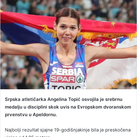
a
n
e
m
a
i
l
Srpska atletičarka Angelina Topić osvojila je srebrnu
medalju u disciplini skok uvis na Evropskom dvoranskom
prvenstvu u Apeldornu.
Najbolji rezultat sjajne 19-godišnjakinje bila je preskočena