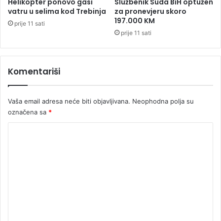
Helikopter ponovo gasi
Službenik Suda BiH optužen
r
a
vatru u selima kod Trebinja
za pronevjeru skoro
i
š
197.000 KM
prije 11 sati
k
l
prije 11 sati
e
a
d
r
Komentariši
o
g
u
Vaša email adresa neće biti objavljivana.
Neophodna polja su
,
m
označena sa
*
u
K
n
i
o
c
m
i
j
e
u
n
i
t
e
k
a