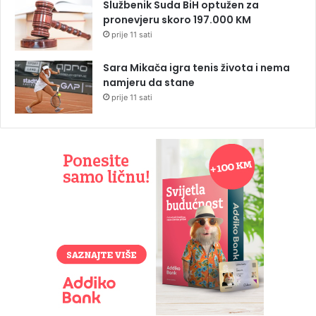
Službenik Suda BiH optužen za
pronevjeru skoro 197.000 KM
prije 11 sati
Sara Mikača igra tenis života i nema
namjeru da stane
prije 11 sati