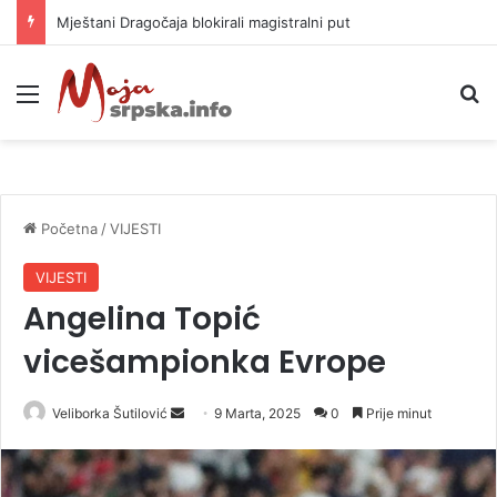
Helikopter ponovo gasi vatru u selima kod Trebinja
Meni
P
Početna
/
VIJESTI
VIJESTI
Angelina Topić
vicešampionka Evrope
Veliborka Šutilović
S
9 Marta, 2025
0
Prije minut
e
n
d